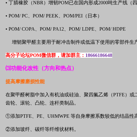
• 丁腈橡胶（
NBR
）增韧
POM
已在国内形成
2000
吨生产线（
•
POM/ PC
、
POM/ PEEK
、
POM/PEI
（日本）
•
POM/ COPA
、
POM/ PA12
、
POM/ LDPE
、
POM/ HDPE
增韧聚甲醛主要用于耐冲击制件或低温下使用的零部件生
高分子论坛POM微信群，请加群主：
18666186648
⑶功能化改性（方向和热点）
提高摩擦磨损性能
在聚甲醛树脂中加入有机油或硅油、聚四氟乙烯（
PTFE
）或
齿轮、滚轮、凸轮、连杆类制品。
①添加
PTFE
、
PE
、
UHMWPE
等自身摩擦系数较低的结晶性
②添加玻纤、碳纤等纤维状材料。