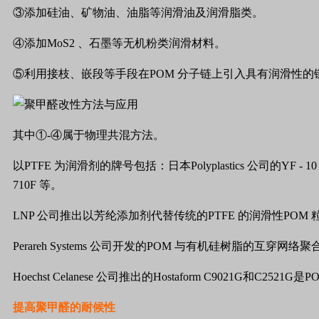
③添加硅油、矿物油、油脂等润滑油及润滑脂类。
④添加
MoS2
、石墨等无机粉类润滑材料。
⑤利用接枝、嵌段等手段在
POM
分子链上引入具有润滑性的
其中①
-
④属于物理共混方法。
以
PTFE
为润滑剂的牌号包括：日本
Polyplastics
公司的
YF - 1
710F
等。
LNP
公司推出以芳纶添加剂代替传统的
PTFE
的润滑性
POM
Perareh Systems
公司开发的
POM
与有机硅树脂的互穿网络聚
Hoechst Celanese
公司推出的
Hostaform C9021G
和
C2521G
是
P
提高聚甲醛的耐候性