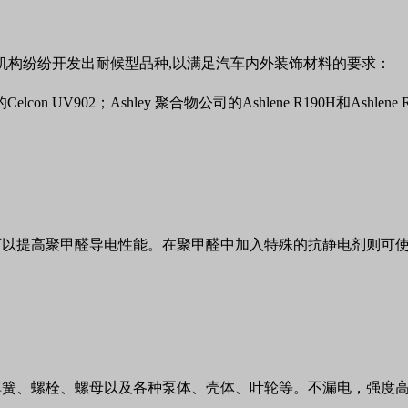
。
机构纷纷开发出耐候型品种
,
以满足汽车内外装饰材料的要求：
的
Celcon UV902
；
Ashley
聚合物公司的
Ashlene R190H
和
Ashlene 
可以提高聚甲醛导电性能。在聚甲醛中加入特殊的抗静电剂则可
弹簧、螺栓、螺母以及各种泵体、壳体、叶轮等。不漏电，强度