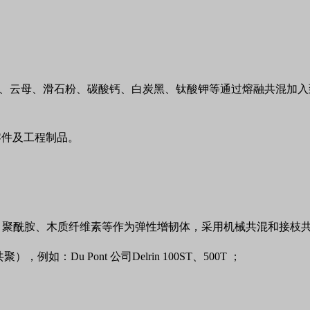
、云母、滑石粉、碳酸钙、白炭黑、钛酸钾等通过熔融共混加入
零件及工程制品。
、聚酰胺、木质纤维素等作为弹性增韧体，采用机械共混和接枝
共聚），例如：
Du Pont
公司
Delrin 100ST
、
500T
；