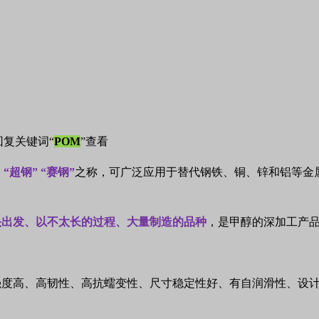
回复关键词“
POM
”查看
、
“
超钢
” “
赛钢
”
之称，可广泛应用于替代钢铁、铜、锌和铝等金
头出发、以不太长的过程、大量制造的品种
，是甲醇的深加工产
强度高、高韧性、高抗蠕变性、尺寸稳定性好、有自润滑性、设