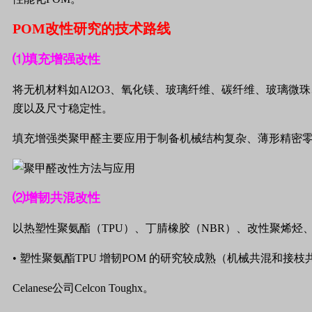
POM
改性研究的技术路线
⑴填充增强改性
将无机材料如
Al2O3
、氧化镁、玻璃纤维、碳纤维、玻璃微珠
度以及尺寸稳定性。
填充增强类聚甲醛主要应用于制备机械结构复杂、薄形精密
⑵增韧共混改性
以热塑性聚氨酯（
TPU
）、丁腈橡胶（
NBR
）、改性聚烯烃
• 塑性聚氨酯
TPU
增韧
POM
的研究较成熟（机械共混和接枝
Celanese
公司
Celcon Toughx
。