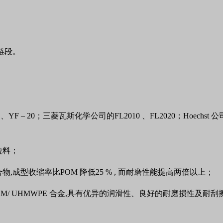
链段。
0
、
YF
–
20
；三菱瓦斯化学公司的
FL2010
、
FL2020
；
Hoechst
公
粒料；
合物
,
成型收缩率比
POM
降低
25 % ,
而耐磨性能提高两倍以上；
OM/ UHMWPE
合金
,
具有优异的润滑性、良好的耐磨损性及耐刮