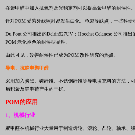
在聚甲醛中加入抗氧剂及光稳定剂可以提高聚甲醛的耐候性
针对
POM
受紫外线照射易发生白化、龟裂等缺点，一些科研
Du Pont
公司推出的
Delrin527UV
；
Hoechst Celanese
公司推出
POM
老化褪色的耐候型品种。
由此可见，改善耐候性已成为
POM
改性研究的热点。
导电、抗静电聚甲醛
采用加入炭黑、碳纤维、不锈钢纤维等导电填充料的方法，
屑积聚及静电荷产生的干扰。
POM
的应用
1、
机械行业
聚甲醛在机械行业大量用于制造齿轮、滚轮、凸轮、轴承、