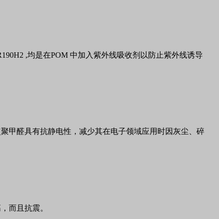
R190H2 ,
均是在
POM
中加入紫外线吸收剂以防止紫外线诱导
使聚甲醛具有抗静电性，减少其在电子领域应用时因灰尘、碎
高，而且抗震。