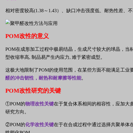
相对密度较高
(1.38
～
1.43
）、缺口冲击强度低、耐热性差、不
POM
改性的意义
POM
在成形加工过程中极易结晶，生成尺寸较大的球晶，当
型收缩率高
,
制品易产生内应力
,
难于紧密成型。
这极大地限制了
POM
的使用范围，在某些方面不能满足工业
醛的冲击韧性，耐热和耐摩擦等性能
。
POM
改性研究的关键
①
POM
的
物理改性关键
在于复合体系相间的相容性，应加大
研究方向。
②
POM
的
化学改性关键
在于在合成过程中通过选择共聚单体
性能化
POM
。