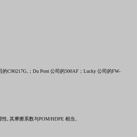
司的
C90217G,
；
Du Pont
公司的
500AF
；
Lucky
公司的
FW-
擦性
,
其摩擦系数与
POM/HDPE
相当。