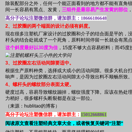
除装配部分之外，任何一个能正面看到的地方都不能有直角
间一长容易有黑点、发黄，
三组件是最容易产生发黄的部位
高分子论坛注塑微信群，请加群主：
18666186648
2
、过胶圈的两个端面的设计必须有斜度。
现在很多注塑机厂家设计的过胶圈和介子的结合面是平的，
杆头的结合处就成了一个死角，原料时间停留一长就会有黑
这个斜度最好以
30
度为佳
，
15
度不够大点容易积料；而
45
度
3
、过胶圈左右活动间隙要适中。
根据生产原料种类，选择或大或小的活动间隙。很多大机台
响声，是因为过胶圈左右活动间隙太小导致出料不顺畅所致
4
、螺杆头的螺纹部分表面太硬。
硬度过高，容易导致螺纹蹦掉，螺纹强度下降。应该在热处
力稍好，很多螺杆头断裂都是在这一部位。
（来源：
hublitao
的博客）
高分子论坛注塑微信群，请加群主：
15012668861
阅读原文查看注塑经典文章大全，或者恢复关键词“注塑”