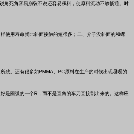
锐角死角容易崩裂不说还容易积料，使原料流动不够畅通。时
那样使用寿命就比斜面接触的短很多；二、介子没斜面的和螺
大所致。还有很多如
PMMA
、
PC
原料在生产的时候出现嘎嘎的
最好是圆弧的一个
R
，而不是直角的车刀直接割出来的。这样应