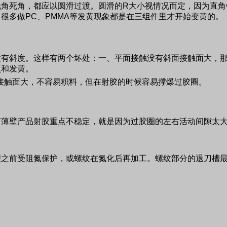
锐角死角，都应以圆滑过渡。圆滑的
R
大小视情况而定，因为直角
，很多做
PC
、
PMMA
等发黄现象都是在三组件里才开始变黄的。
没有斜度。这样有两个坏处：一、平面接触没有斜面接触面大，
点和发黄。
接触面大，不容易积料，但在射胶的时候容易撑爆过胶圈。
打薄壁产品射胶重点不稳定，就是因为过胶圈的左右活动间隙太
。
理之前受阻氮保护，或螺纹在氮化后再加工。螺纹部分的退刀槽