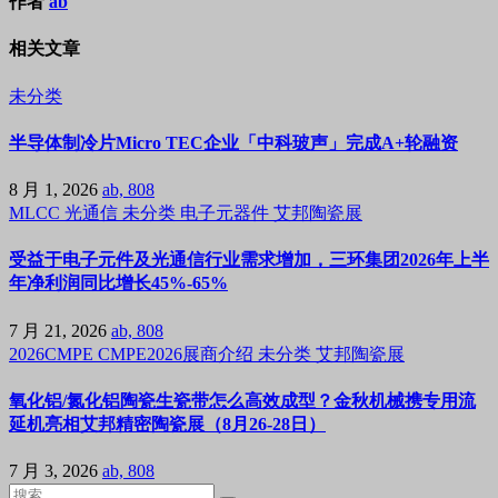
作者
ab
相关文章
未分类
半导体制冷片Micro TEC企业「中科玻声」完成A+轮融资
8 月 1, 2026
ab, 808
MLCC
光通信
未分类
电子元器件
艾邦陶瓷展
受益于电子元件及光通信行业需求增加，三环集团2026年上半
年净利润同比增长45%-65%
7 月 21, 2026
ab, 808
2026CMPE
CMPE2026展商介绍
未分类
艾邦陶瓷展
氧化铝/氮化铝陶瓷生瓷带怎么高效成型？金秋机械携专用流
延机亮相艾邦精密陶瓷展（8月26-28日）
7 月 3, 2026
ab, 808