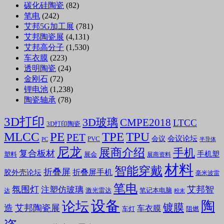
碳化硅陶瓷
(82)
笔电
(242)
艾邦5G加工展
(781)
艾邦陶瓷展
(4,131)
艾邦高分子
(1,530)
车衣膜
(223)
透明陶瓷
(24)
金刚石
(72)
锂电池
(1,238)
陶瓷轴承
(78)
3D打印
3D玻璃
CMPE2018
LTCC
3D打印陶瓷
MLCC
PE
TPE
TPU
PET
会议论坛
会议
PVC
PC
半导体
尼龙
展商介绍
手机
复合板材
手机塑
塑料
展会
展商资料
材料
智能穿戴
折叠屏
折叠屏手机
胶外壳论坛
毫米波雷
笔电
氛围灯
艾邦智
注塑仿玻璃
笔记本电脑
激光雷达
达
粉末
设备
陶
论坛
镀膜
造
艾邦陶瓷展
车衣膜
车灯
阻燃