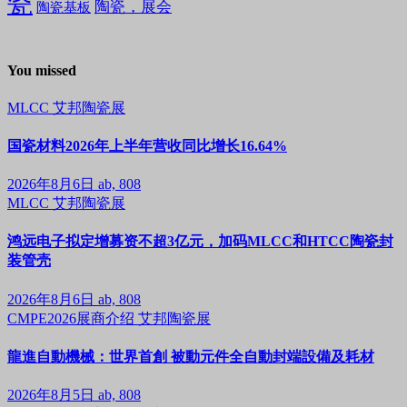
瓷
陶瓷，展会
陶瓷基板
You missed
MLCC
艾邦陶瓷展
国瓷材料2026年上半年营收同比增长16.64%
2026年8月6日
ab, 808
MLCC
艾邦陶瓷展
鸿远电子拟定增募资不超3亿元，加码MLCC和HTCC陶瓷封
装管壳
2026年8月6日
ab, 808
CMPE2026展商介绍
艾邦陶瓷展
龍進自動機械：世界首創 被動元件全自動封端設備及耗材
2026年8月5日
ab, 808