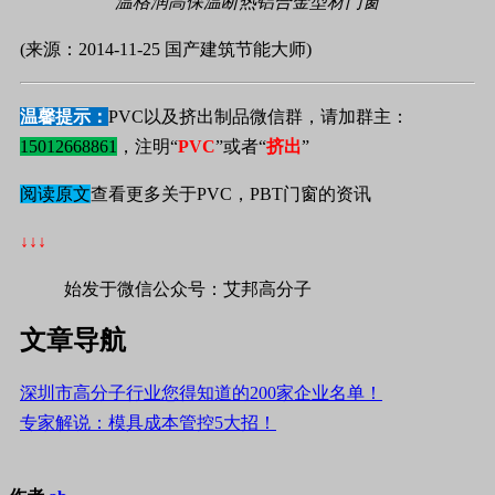
温格润高保温断热铝合金型材门窗
(来源：2014-11-25 国产建筑节能大师)
温馨提示：
PVC以及挤出制品微信群，请加群主：
15012668861
，注明“
PVC
”或者“
挤出
”
阅读原文
查看更多关于PVC，PBT门窗的资讯
↓↓↓
始发于微信公众号：艾邦高分子
文章导航
深圳市高分子行业您得知道的200家企业名单！
专家解说：模具成本管控5大招！