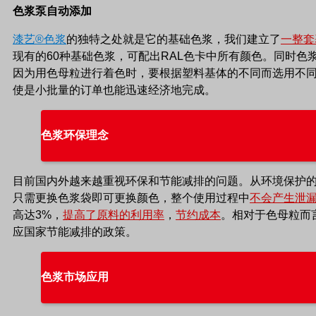
色浆泵自动添加
漆艺
®色浆
的独特之处就是它的基础色浆，
我们
建立了
一整套
现有的60种基础色浆，可配出RAL色卡中所有颜色。同时色
因为用色母粒进行着色时，要根据塑料基体的不同而选用不
使是小批量的订单也能迅速经济地完成。
色浆环保理念
目前国内外越来越重视环保和节能减排的问题。从环境保护
只需更换色浆袋即可更换颜色，整个使用过程中
不会产生泄
高达3%，
提高了原料的利用率
，
节约成本
。相对于色母粒而
应国家节能减排的政策。
色浆市场应用