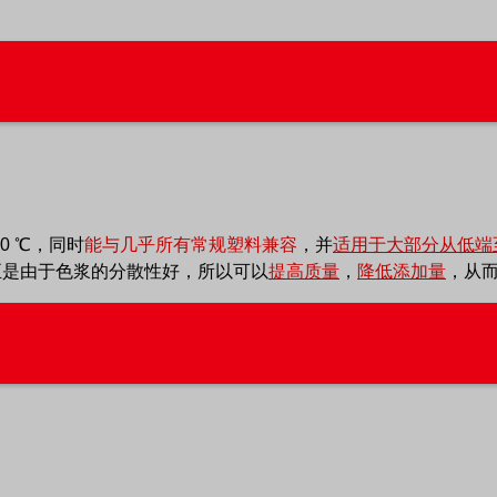
 ℃
，同时
能与几乎所有常规塑料兼容
，并
适用于大部分从低端
正是由于色浆的分散性好，所以可以
提高质量
，
降低添加量
，从