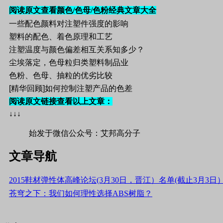
阅读原文查看颜色/色母/色粉经典文章大全
一些配色颜料对注塑件强度的影响
塑料的配色、着色原理和工艺
注塑温度与颜色偏差相互关系知多少？
尘埃落定，色母粒归类塑料制品业
色粉、色母、抽粒的优劣比较
[精华回顾]如何控制注塑产品的色差
阅读原文链接查看以上文章：
↓↓↓
始发于微信公众号：艾邦高分子
文章导航
2015鞋材弹性体高峰论坛(3月30日，晋江）名单(截止3月3日
苍穹之下：我们如何理性选择ABS树脂？