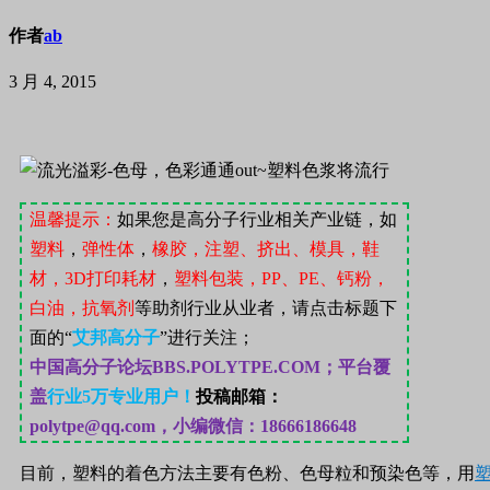
作者
ab
3 月 4, 2015
温馨提示：
如果您是高分子行业相关产业链，如
塑料
，
弹性体
，
橡胶，注塑、挤出、模具，鞋
材，
3D
打印耗材
，
塑料包装，
PP
、
PE
、钙粉，
白油，抗氧剂
等助剂行业从业者，请点击标题下
面的“
艾邦高分子
”
进行关注；
中国高分子论坛
BBS.POLYTPE.COM；
平台覆
盖
行业
5
万专业用户！
投稿邮箱：
polytpe@qq.com，小编微信：18666186648
目前，塑料的着色方法主要有色粉、色母粒
和
预染色等，
用