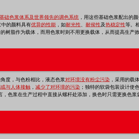
基础色浆体系及世界领先的调色系统
，用这些基础色浆配出的颜
浆中的颜料具有
优异的性能
，如
耐光性
、
耐侯性
及
热稳定性
等。
同的树脂作为载体，而用色浆时则不用更换载体，从而提高生产
的角度，与色粉相比，液态色浆
对环境没有粉尘污染
，采用的载
漏或与人体接触
，
减少了对环境的污染
；独特的软袋包装设计使色
言，色浆在生产过程中直接从螺杆处添加，换色时只需更换色浆