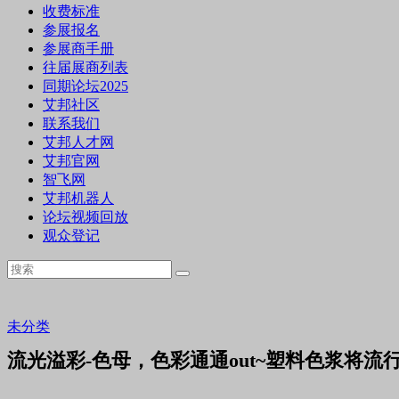
收费标准
参展报名
参展商手册
往届展商列表
同期论坛2025
艾邦社区
联系我们
艾邦人才网
艾邦官网
智飞网
艾邦机器人
论坛视频回放
观众登记
未分类
流光溢彩-色母，色彩通通out~塑料色浆将流