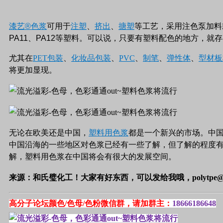
漆艺
®色浆
可用于
注塑
、
挤出
、
搪塑
等
工艺
，
采用注色泵加料
PA11
、
PA12
等塑料。
可以说，只要有塑料配色的地方，就存
尤其在
PET包装
、
化妆品包装
、
PVC
、
制笔
、
弹性体
、
型材板
将更加显现。
无论在欧美还是中国，
塑料用色浆
都是一个新兴的市场。中
中国沿海的一些地区对色浆已经有一些了解，但了解的程度
解，塑料用色浆在中国将会有很大的发展空间。
来源：和氏璧化工！大家有好东西，可以发给我哦，polytpe@q
高分子论坛颜色/色母/色粉微信群，请加群主：
18666186648