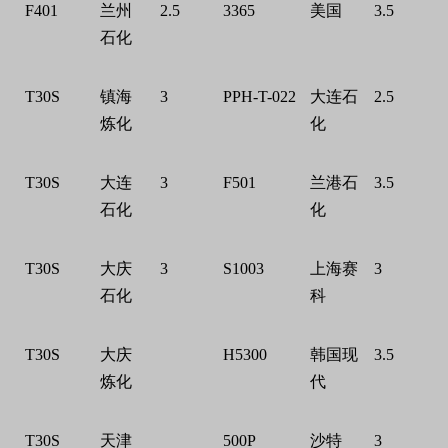
F401
兰州
2.5
3365
美国
3.5
石化
T30S
镇海
3
PPH-T-022
大连石
2.5
炼化
化
T30S
大连
3
F501
兰港石
3.5
石化
化
T30S
大庆
3
S1003
上海赛
3
石化
科
T30S
大庆
H5300
韩国现
3.5
炼化
代
T30S
天津
500P
沙特
3