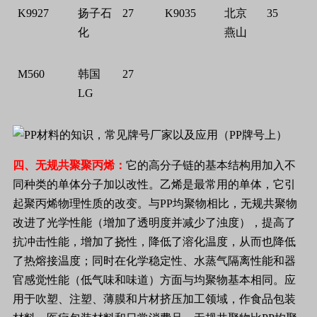
K9927
扬子石
27
K9035
北京
35
化
燕山
M560
韩国
27
LG
四、无规共聚聚丙烯：
它的高分子链的基本结构用加入不
同种类的单体分子加以改性。乙烯是最常用的单体，它引
起聚丙烯物理性质的改变。与
PP
均聚物相比，无规共聚物
改进了光学性能（增加了透明度并减少了浊度），提高了
抗冲击性能，增加了挠性，降低了溶化温度，从而也降低
了热熔接温度；同时在化学稳定性、水蒸气隔离性能和器
官感觉性能（低气味和味道）方面与均聚物基本相同。应
用于吹塑、注塑、薄膜和片材挤压加工领域，作食品包装