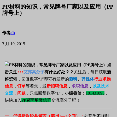
PP材料的知识，常见牌号厂家以及应用（PP
牌号上）
作者
ab
3 月 10, 2015
点
击关注
↑↑↑
艾邦高分子
有什么好处？？
关注后，每日获取
新
鲜资讯
，回复数字“
1
”即可有最新的
塑料
、
弹性体
行业
求购
信息
，
订单
等着您，最
新招聘信息
，
求职信息
，
以及技术
交流
，
问题
，只需回复数字“
1
”，
小编微信
：
181431895
，
快快加入
PP聚丙烯微信群
交流高分子吧！
一、低溶指嵌段共聚丙
（溶指
1
—
3
之间）：
外形为不规则