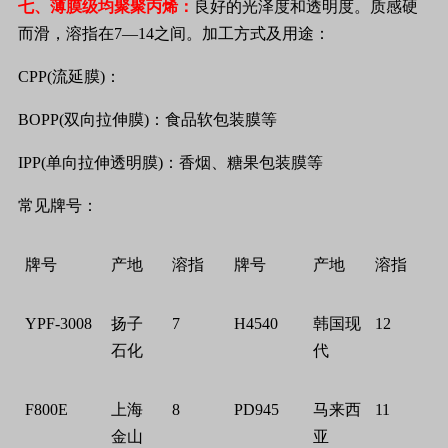
七、薄膜级均聚聚丙烯：
良好的光泽度和透明度。质感硬
而滑，溶指在
7
—
14
之间。加工方式及用途：
CPP(
流延膜
)
：
BOPP(
双向拉伸膜
)
：食品软包装膜等
IPP(
单向拉伸透明膜
)
：香烟、糖果包装膜等
常见牌号：
牌号
产地
溶指
牌号
产地
溶指
YPF-3008
扬子
7
H4540
韩国现
12
石化
代
F800E
上海
8
PD945
马来西
11
金山
亚