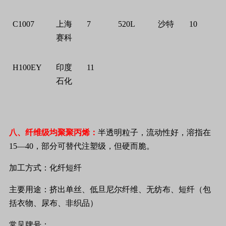
C1007
上海
7
520L
沙特
10
赛科
H100EY
印度
11
石化
八、纤维级均聚聚丙烯：
半透明粒子，流动性好，溶指在
15
—
40
，部分可替代注塑级，但硬而脆。
加工方式：化纤短纤
主要用途：挤出单丝、低旦尼尔纤维、无纺布、短纤（包
括衣物、尿布、非织品）
常见牌号：