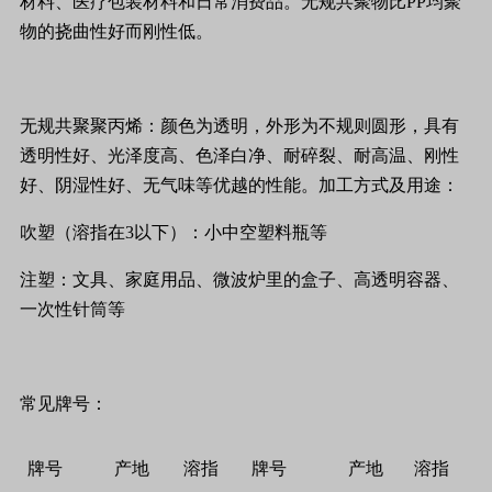
材料、医疗包装材料和日常消费品。无规共聚物比
PP
均聚
物的挠曲性好而刚性低。
无规共聚聚丙烯：颜色为透明，外形为不规则圆形，具有
透明性好、光泽度高、色泽白净、耐碎裂、耐高温、刚性
好、阴湿性好、无气味等优越的性能。加工方式及用途：
吹塑（溶指在
3
以下）：小中空塑料瓶等
注塑：文具、家庭用品、微波炉里的盒子、高透明容器、
一次性针筒等
常见牌号：
牌号
产地
溶指
牌号
产地
溶指