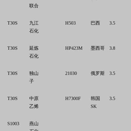
联合
T30S
九江
H503
巴西
3.5
石化
T30S
延炼
HP423M
墨西哥
3.8
石化
T30S
独山
21030
俄罗斯
3.5
子
T30S
中原
H7300F
韩国
3.5
乙烯
SK
S1003
燕山