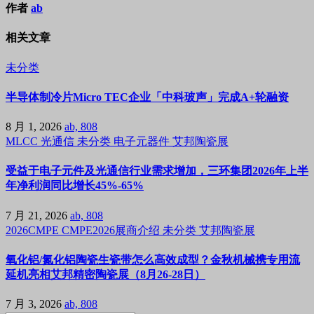
作者
ab
相关文章
未分类
半导体制冷片Micro TEC企业「中科玻声」完成A+轮融资
8 月 1, 2026
ab, 808
MLCC
光通信
未分类
电子元器件
艾邦陶瓷展
受益于电子元件及光通信行业需求增加，三环集团2026年上半
年净利润同比增长45%-65%
7 月 21, 2026
ab, 808
2026CMPE
CMPE2026展商介绍
未分类
艾邦陶瓷展
氧化铝/氮化铝陶瓷生瓷带怎么高效成型？金秋机械携专用流
延机亮相艾邦精密陶瓷展（8月26-28日）
7 月 3, 2026
ab, 808