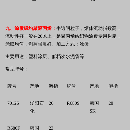
九、涂覆级均聚聚丙烯：
半透明粒子，熔体流动指数高，
流动性好一般在
20
以上，是聚丙烯纺织物涂覆专用树脂，
涂膜均匀，剥离强度好。加工方式：涂覆
主要用途：塑料涂层、低档次水泥袋等
常见牌号：
牌号
产地
溶指
牌号
产地
溶指
70126
辽阳石
26
R680S
韩国
28
化
SK
R680F
韩国
23