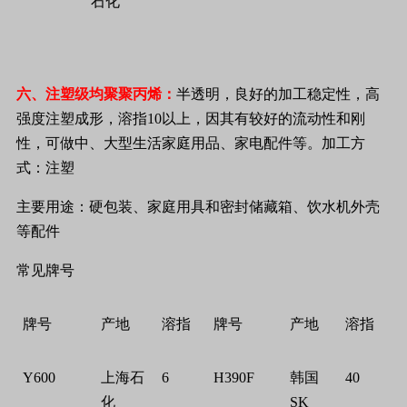
石化
六、注塑级均聚聚丙烯：
半透明，良好的加工稳定性，高
强度注塑成形，溶指
10
以上，因其有较好的流动性和刚
性，可做中、大型生活家庭用品、家电配件等。加工方
式：注塑
主要用途：硬包装、家庭用具和密封储藏箱、饮水机外壳
等配件
常见牌号
牌号
产地
溶指
牌号
产地
溶指
Y600
上海石
6
H390F
韩国
40
化
SK