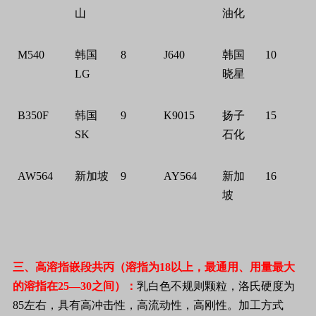
山
油化
M540
韩国
8
J640
韩国
10
LG
晓星
B350F
韩国
9
K9015
扬子
15
SK
石化
AW564
新加坡
9
AY564
新加
16
坡
三、高溶指嵌段共丙（溶指为
18
以上，最通用、用量最大
的溶指在
25
—
30
之间）：
乳白色不规则颗粒，洛氏硬度为
85
左右，具有高冲击性，高流动性，高刚性。加工方式