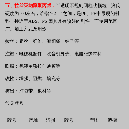
五、拉丝级均聚聚丙烯：
半透明不规则圆柱状颗粒，洛氏
硬度为
100
左右，溶指在
2
—
4
之间，是
PP
、
PE
中最硬的材
料，接近于
ABS
、
PS.
因其具有较好的刚性，而使用范围
广。加工方式及用途：
拉丝：扁丝、纤维、编织袋、绳子等
注塑：电视机配件、收音机外壳、电器绝缘材料
吹膜：包装单项拉伸薄膜等
改性：增强、阻燃、填充等
挤出：打包带、板材等
常见牌号：
牌号
产地
溶指
牌号
产地
溶指