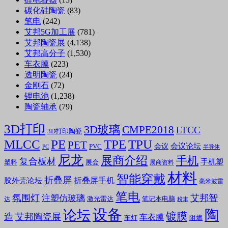
碳化硅陶瓷
(83)
笔电
(242)
艾邦5G加工展
(781)
艾邦陶瓷展
(4,138)
艾邦高分子
(1,530)
车衣膜
(223)
透明陶瓷
(24)
金刚石
(72)
锂电池
(1,238)
陶瓷轴承
(79)
3D打印
3D玻璃
CMPE2018
LTCC
3D打印陶瓷
MLCC
PE
TPE
TPU
PET
会议论坛
会议
PVC
PC
半导体
尼龙
展商介绍
手机
复合板材
手机塑
塑料
展会
展商资料
材料
智能穿戴
折叠屏
折叠屏手机
胶外壳论坛
毫米波雷
笔电
氛围灯
艾邦智
注塑仿玻璃
笔记本电脑
激光雷达
达
粉末
设备
陶
论坛
镀膜
造
艾邦陶瓷展
车衣膜
车灯
阻燃