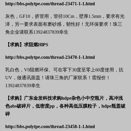
http://bbs.polytpe.com/thread-23471-1-1.html
灰色，
GF10
，挤管用，管径
10Cm
，壁厚
1.5mm
，要求有光
泽，另一要求表面有磨砂感，韧性好！无环保要求！珠三
角企业请联系
13924837839
幸生
【求购】求阻燃
HlPS
http://bbs.polytpe.com/thread-23470-1-1.html
乳白色，
V0
阻燃
环保、可在零下
30
度至零上
60
度使用，抗
UV
，做通讯面盖！请珠三角的厂家联系！需报价！
13924837839
幸生
【求购】广东金发科技求购
hdpe
杂色小中空瓶片，高冲浅
色
abs
破碎片，低密度
pp
，各种高低压膜粒子，
hdpe
瓶盖破
碎
http://bbs.polytpe.com/thread-23458-1-1.html