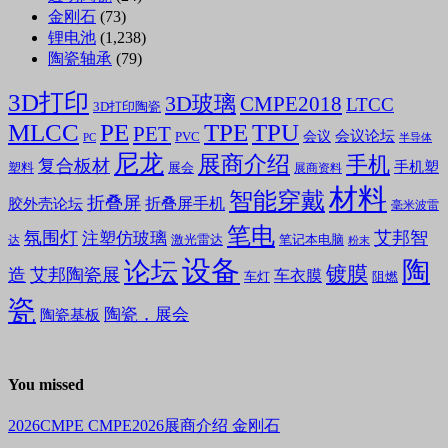
金刚石
(73)
锂电池
(1,238)
陶瓷轴承
(79)
3D打印
3D玻璃
CMPE2018
LTCC
3D打印陶瓷
MLCC
PE
TPE
TPU
PET
会议论坛
会议
PVC
PC
半导体
尼龙
展商介绍
手机
复合板材
手机塑
塑料
展会
展商资料
材料
智能穿戴
折叠屏
折叠屏手机
胶外壳论坛
毫米波雷
笔电
氛围灯
艾邦智
注塑仿玻璃
笔记本电脑
激光雷达
达
粉末
设备
陶
论坛
镀膜
造
艾邦陶瓷展
车衣膜
车灯
阻燃
瓷
陶瓷，展会
陶瓷基板
You missed
2026CMPE
CMPE2026展商介绍
金刚石