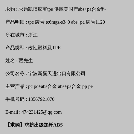
求购
:
求购凯博胶宝
tpe
供应美国产
abs+pa
合金料
产品明细
: tpe
牌号
tc6mgz-s340 abs+pa
牌号
1120
所在城市
:
浙江
产品类型
:
改性塑料及
TPE
姓名
:
贾
先生
公司名称
:
宁波新赢天进出口有限公司
主营产品
: pc pc+abs
合金
abs+pa
合金
pp pe
手机号码
: 13567921070
E-mail : 474231425@qq.com
【求购】求挤出级加纤
ABS