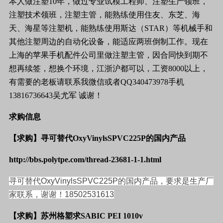
本人做
注塑
10
年，做过专业试模
工程师
、注塑生产领班，
注塑
技术
领班，注塑主管，能熟练使用住友、东芝、海
天、海星等
注塑机
，能熟练使用斯达（
STAR
）等
机械
手和
其他注塑周边的自动化设备，能适应两班倒制
工作
。现在
上海的苹果
手机
配件
公司
里做注塑主管，因合同快到期不
想再续签，想换个环境，江浙沪都可以，工资
8000
以上，
有需要的老板请联系我微信或者
QQ340473978
手机
13816736643
吴尤军
诚谢！
求购信息
【求购】寻可替代
OxyVinylsSPVC225P
的国内产品
http://bbs.polytpe.com/thread-23681-1-1.html
寻可替代
OxyVinylsSPVC225P
的国内产品，要求是生产厂
家联系，谢谢！
18502531613
【求购】苏州格塑求
SABIC PEI 1010v