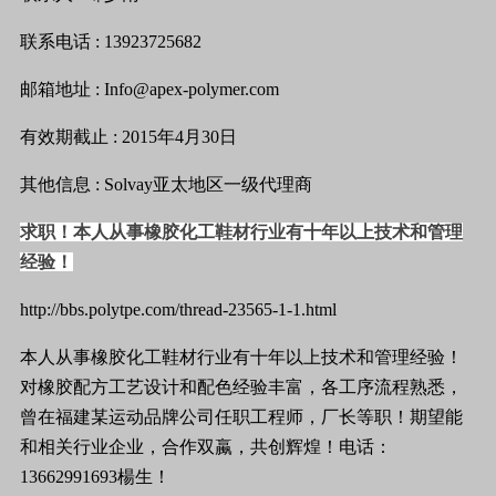
联系电话
: 13923725682
邮箱地址
: Info@apex-polymer.com
有效期截止
: 2015
年
4
月
30
日
其他信息
: Solvay
亚太地区一级代理商
求职！本人从事橡胶化工鞋材行业有十年以上技术和管理
经验！
http://bbs.polytpe.com/thread-23565-1-1.html
本人从事橡胶化工
鞋材
行业
有十年以上
技术
和管理经验！
对橡胶配方工艺设计和配色经验丰富，各工序流程熟悉，
曾在福建某运动品牌
公司
任职
工程师
，厂长等职！期望能
和相关行业企业，合作双蠃，共创辉煌！电话：
13662991693
楊生！