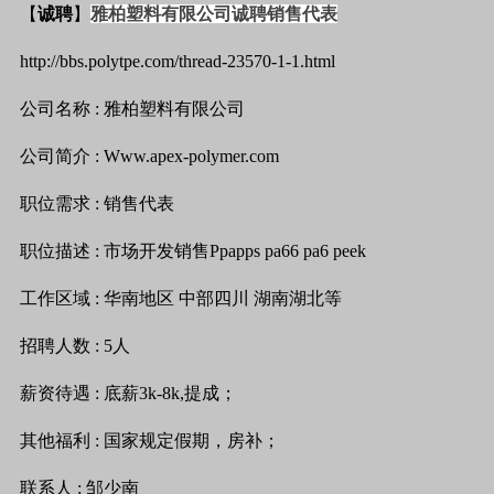
【
诚聘
】
雅柏塑料有限公司诚聘销售代表
http://bbs.polytpe.com/thread-23570-1-1.html
公司名称
:
雅柏塑料有限公司
公司简介
: Www.apex-polymer.com
职位需求
:
销售代表
职位描述
:
市场开发销售
Ppapps pa66 pa6 peek
工作区域
:
华南地区
中部四川
湖南湖北等
招聘人数
: 5
人
薪资待遇
:
底薪
3k-8k,
提成；
其他福利
:
国家规定假期，房补；
联系人
:
邹少南