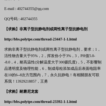
E-mail : 402744355@qq.com
QQ
号码
: 402744355
【求购】非离子型抗静电剂或两性离子型抗静电剂
http://bbs.polytpe.com/thread-23447-1-1.html
求购
非离子型抗静电剂或两性离子型抗静电剂，要求；
1
，
活性物含量大于
95%
，
2
，挥发份小于
3%
，
3
，
PH
值
5.0-
-8.0
，
4
，耐高温性
(
分解
温度
大于
300
摄氏度
)
，
5
，不影響制
品透明度及物理性能，
6
，制成母粒添加成品后表面电阻率
在
10
的
6--8
次方范围内，
7
，永久抗静电！有相關朋友可联
系我！
13929218857
，王勇
【求购】耐磨尼龙套
http://bbs.polytpe.com/thread-23392-1-1.html