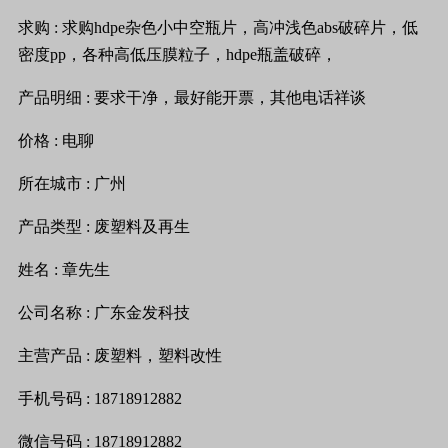
求购
:
求购
hdpe
杂色小中空瓶片，高冲浅色
abs
破碎片，低
密度
pp
，各种高低压膜粒子，
hdpe
瓶盖破碎，
产品明细
:
要求干净，最好能开票，其他电话祥谈
价格
:
电聊
所在城市
:
广州
产品类型
:
废塑料及再生
姓名
:
章
先生
公司名称
:
广东金发科技
主营产品
:
废塑料，塑料改性
手机号码
: 18718912882
微信号码
: 18718912882