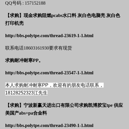
QQ
号码
: 157152188
【求购】现金求购阻燃
pcabs
水口料
灰白色电脑壳
灰白色
打印机壳
http://bbs.polytpe.com/thread-23619-1-1.html
联系电话
18603161930
要求有
现货
求购耐冲耐寒
PP
。
http://bbs.polytpe.com/thread-23547-1-1.html
本人
求购
耐冲耐寒
PP
，欢迎有的朋友电话联系，
18128252323
江
先生
【求购】宁波新赢天进出口有限公司求购凯博胶宝
tpe
供应
美国产
abs+pa
合金料
http://bbs.polytpe.com/thread-23490-1-1.html