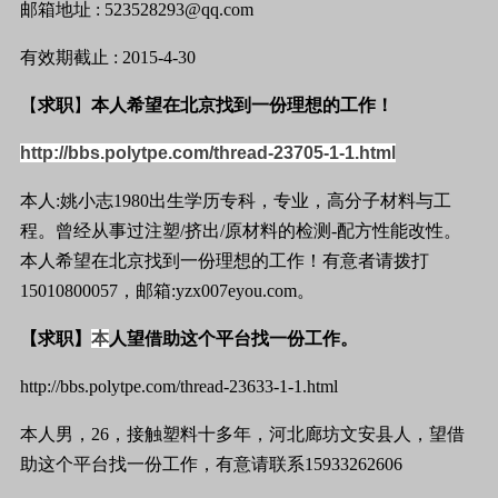
邮箱地址
: 523528293@qq.com
有效期截止
: 2015-4-30
【
求职
】
本人希望在北京找到一份理想的
工作
！
http://bbs.polytpe.com/thread-23705-1-1.html
本人
:
姚小志
1980
出生学历专科，专业，
高分子
材料与工
程。曾经从事过
注塑
/
挤出
/
原材料的
检测
-
配方性能
改性
。
本人希望在北京找到一份理想的
工作
！有意者请拨打
15010800057
，邮箱
:yzx007eyou.com
。
【求职】
本
人望借助这个平台找一份
工作
。
http://bbs.polytpe.com/thread-23633-1-1.html
本人男，
26
，接触
塑料
十多年，河北廊坊文安县人，望借
助这个平台找一份
工作
，有意请联系
15933262606