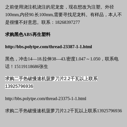
之前使用浇注机浇注的
尼龙
套，现在想改为
注塑
。外径
100mm,
内径
90.
长
100mm,
需要寻找尼龙料。有样品，本人不
是很懂不好意思。联系：
18268397277
求购黑色
ABS
再生塑料
http://bbs.polytpe.com/thread-23387-1-1.html
黑色，冲击
14—18.
拉伸
38—43.
密度
1.047
～
1.050
，
联系电
话
！
15119118686
张生
求购二手热破慢速机菠萝刀片
2.2
千瓦以上联系
13925796936
http://bbs.polytpe.com/thread-23375-1-1.html
求购
二手热破慢速机菠萝刀片
2.2
千瓦以上联系
13925796936