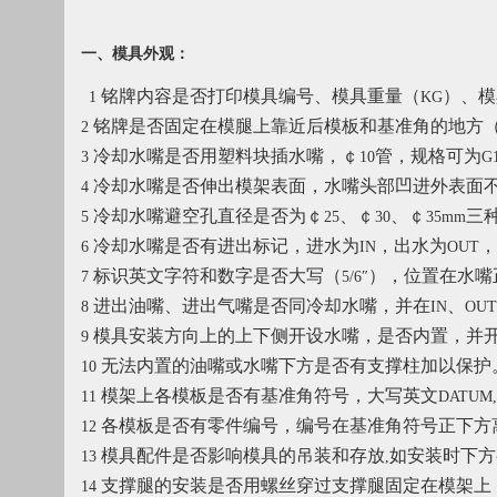
一、模具外观：
铭牌内容是否打印模具编号、模具重量（
）、模
1
KG
铭牌是否固定在模腿上靠近后模板和基准角的地方
2
冷却水嘴是否用塑料块插水嘴，￠
管，规格可为
3
10
G1
冷却水嘴是否伸出模架表面，水嘴头部凹进外表面
4
冷却水嘴避空孔直径是否为￠
、￠
、￠
三
5
25
30
35mm
冷却水嘴是否有进出标记，进水为
，出水为
，
6
IN
OUT
标识英文字符和数字是否大写（
），位置在水嘴
7
5/6″
进出油嘴、进出气嘴是否同冷却水嘴，并在
、
8
IN
OUT
模具安装方向上的上下侧开设水嘴，是否内置，并
9
无法内置的油嘴或水嘴下方是否有支撑柱加以保护
10
模架上各模板是否有基准角符号，大写英文
11
DATUM,
各模板是否有零件编号，编号在基准角符号正下方
12
模具配件是否影响模具的吊装和存放
如安装时下方
13
,
支撑腿的安装是否用螺丝穿过支撑腿固定在模架上
14