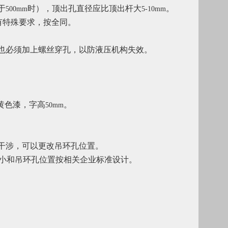
于
时），顶出孔直径应比顶出杆大
。
500mm
5-10mm
有特殊要求，按全同。
也必须加上螺丝穿孔，以防液压机构失效。
黄色漆，字高
。
50mm
干涉，可以更改吊环孔位置。
小和吊环孔位置按相关企业标准设计。