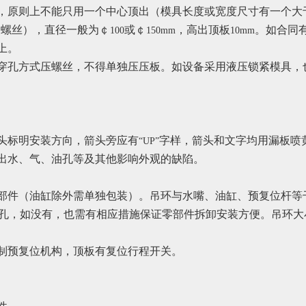
，原则上不能只用一个中心顶出（模具长度或宽度尺寸有一个大
角螺丝），直径一般为￠
或￠
，高出顶板
。如合同
100
150mm
10mm
上。
穿孔方式压螺丝，不得单独压压板。如设备采用液压锁紧模具，
头标明安装方向，箭头旁应有
字样，箭头和文字均用漏板喷
“UP”
出水、气、油孔等及其他影响外观的缺陷。
部件（油缸除外需单独包装）。吊环与水嘴、油缸、预复位杆等
孔，如没有，也需有相应措施保证零部件拆卸安装方便。吊环大
制预复位机构，顶板有复位行程开关。