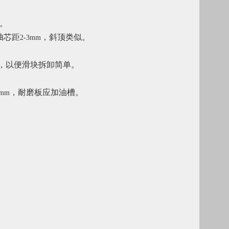
。
抽芯距
，斜顶类似。
2-3mm
，以便滑块拆卸简单。
，耐磨板应加油槽。
1mm