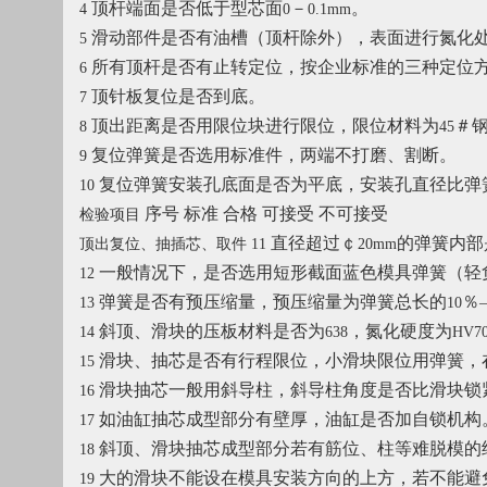
顶杆端面是否低于型芯面
－
。
4
0
0.1mm
滑动部件是否有油槽（顶杆除外），表面进行氮化
5
所有顶杆是否有止转定位，按企业标准的三种定位
6
顶针板复位是否到底。
7
顶出距离是否用限位块进行限位，限位材料为
＃
8
45
复位弹簧是否选用标准件，两端不打磨、割断。
9
复位弹簧安装孔底面是否为平底，安装孔直径比弹
10
序号
标准
合格
可接受
不可接受
检验项目
直径超过￠
的弹簧内部
顶出复位、抽插芯、取件 11
20mm
一般情况下，是否选用短形截面蓝色模具弹簧（轻
12
弹簧是否有预压缩量，预压缩量为弹簧总长的
％
13
10
斜顶、滑块的压板材料是否为
，氮化硬度为
14
638
HV7
滑块、抽芯是否有行程限位，小滑块限位用弹簧，
15
滑块抽芯一般用斜导柱，斜导柱角度是否比滑块锁
16
如油缸抽芯成型部分有壁厚，油缸是否加自锁机构
17
斜顶、滑块抽芯成型部分若有筋位、柱等难脱模的
18
大的滑块不能设在模具安装方向的上方，若不能避
19