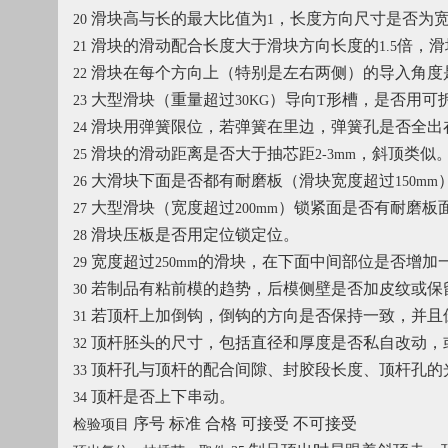
滑块高与长的最大比值为
，长度方向尺寸是否为
20
1
滑块的滑动配合长度大于滑块方向长度的
倍，滑
21
1.5
滑块在每个方向上（特别是左右两侧）的导入角度
22
大型滑块（重量超过
）导向
形槽，是否用可
23
30KG
T
滑块用弹簧限位，若弹簧在里边，弹簧孔是否全出
24
滑块的滑动距离是否大于抽芯距
，斜顶类似
25
2-3mm
大滑块下面是否都有耐磨板（滑块宽度超过
26
150mm
大型滑块（宽度超过
）锁紧面是否有耐磨板
27
200mm
滑块压板是否用定位锁定位。
28
宽度超过
的滑块，在下面中间部位是否增加
29
250mm
若制品有粘前模的趋势，后模侧壁是否加皮纹或保
30
若顶杆上加倒钩，倒钩的方向是否保持一致，并且
31
顶杆胚头的尺寸，包括直径和厚度是否私自改动，
32
顶杆孔与顶杆的配合间隙、封胶段长度、顶杆孔的
33
顶杆是否上下串动。
34
序号
标准
合格
可接受
不可接受
检验项目