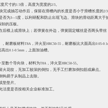
宽度尺寸的
倍，高度为宽度的
。
1.5
2/3
块完成抽芯动作后，保留在滑槽内的长度是否小于滑槽长度的
2/3
是否为
度，以利研配和防止出现飞边。滑块的滑动距离大于
3—5
拆卸的压板。
在后模上或滑块上；若弹簧在外边，弹簧固定螺丝是否两头带丝
。
），耐磨板材料
，淬火至
，耐磨板比大面高出
T8A
HRC50-55
0.05-0.
面高出
，上面加油槽。
0.1-0.5mm
一至数个导向块，材料为
，淬火至
。
T8A
HRC50-55
留火花纹，无加工较深的倒扣，无手工打磨加倒扣筋或麻点。
倒钩易于从制品上去除。
或垫垫片。
光洁度是否按相关企业标准加工。