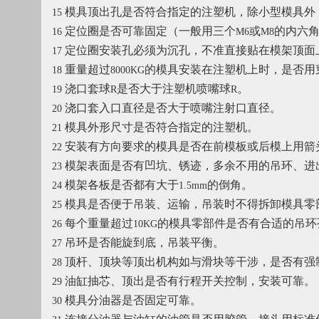
模具顶出孔是否符合指定的注塑机，除小型模具外
15
定位圈是否可靠固定（一般用三个
或
的内六
16
M6
M8
定位圈安装孔必须为沉孔，不准直接贴在模架顶面
17
重量超过
的模具安装在注塑机上时，是否用
18
8000KG
浇口套球
是否大于注塑机喷嘴球
。
19
R
R
浇口套入口直径是否大于喷嘴注射口直径。
20
模具外形尺寸是否符合指定的注塑机。
21
安装有方向要求的模具是否在前模板或后模上用箭
22
模架表面是否有凹坑、锈迹，多余不用的吊环、进
23
模架各板是否都有大于
的倒角。
24
1.5mm
模具是否便于吊装、运输，吊装时不得拆卸模具零
25
每个重量超过
的模具零部件是否有合适的吊环
26
10KG
吊环是否能旋到底，吊装平衡。
27
顶杆、顶块等顶出机构如与滑块等干涉，是否有强
28
油缸抽芯、顶出是否有行程开关控制，安装可靠。
29
模具分油器是否固定可靠。
30