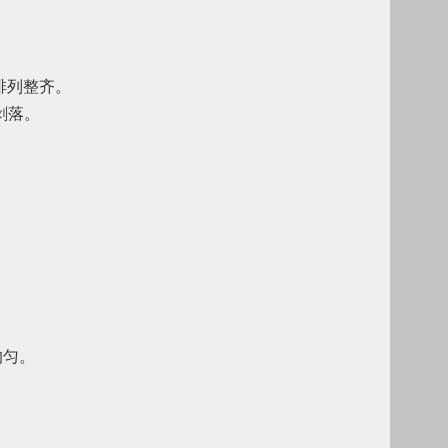
排列整齐。
剥落。
均匀。