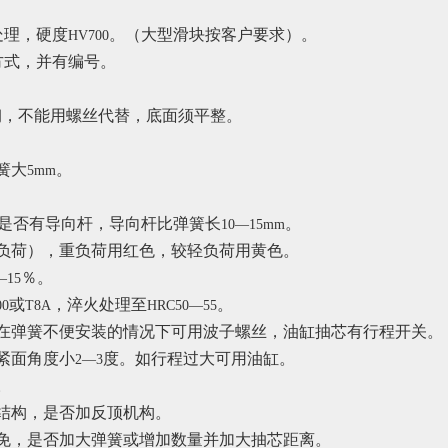
处理，硬度
。（大型滑块按客户要求）。
HV700
方式，并有编号。
钢，不能用螺丝代替，底面须平整。
簧大
。
5mm
是否有导向杆，导向杆比弹簧长
。
10—15mm
负荷），重负荷用红色，较轻负荷用黄色。
％。
—15
或
，淬火处理至
。
00
T8A
HRC50—55
在弹簧不便安装的情况下可用波子螺丝，油缸抽芯有行程开关。
紧面角度小
度。如行程过大可用油缸。
2—3
。
结构，是否加反顶机构。
免，是否加大弹簧或增加数量并加大抽芯距离。