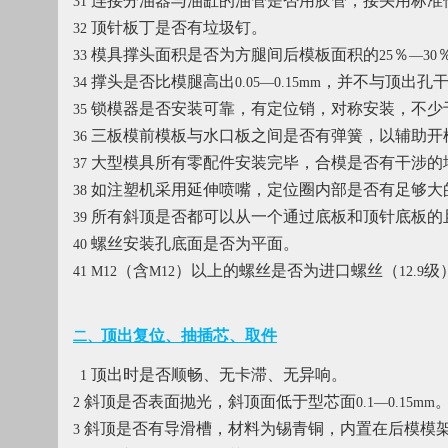
连接分油器与油缸的油管是否用胶管，接头用标准
31
顶针板丁是否有垃圾钉。
32
模具撑头面积是否为方腿间后模板面积的
％
33
25
—30
撑头是否比模腿高出
，并不与顶出孔
34
0.05—0.15mm
锁模器是否安装可靠，有定位销，对称安装，不少
35
三板模前模板与水口板之间是否有弹簧，以辅助开
36
大型模具所有零配件安装完毕，合模是否有干涉的
37
如注塑机采用延伸喷嘴，定位圈内部是否有足够大
38
所有斜顶是否都可以从一个通过底板和顶针底板的
39
螺丝安装孔底面是否为平面。
40
（含
）以上的螺丝是否为进口螺丝（
级
41 M12
M12
12.9
顶出复位、抽插芯、取件
二、
顶出时是否顺畅、无卡滞、无异响。
1
斜顶是否表面抛光，斜顶面低于型芯面
2
0.1—0.15mm
斜顶是否有导滑槽，材料为锡青铜，内置在后模模
3