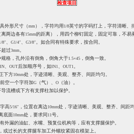
检查项目
具外形尺寸（
），字符均用
英寸的字码打上，字符清晰、
mm
1/8
（离两边各有
的距离），用四个柳钉固定，固定可靠，不易
15mm
、
、
。如合同有特殊要求，按合同。
/8″
G1/4″
G3/8″
不超过
。
3mm
种规格，孔外沿有倒角，倒角大于
，倒角一致。
1.5×45
、
后加顺序号，如
、
。
IN
OUT
IN1
OUT1
正下方
处，字迹清晰、美观、整齐、间距均匀。
10mm
前空一个字符加
（气）、
（油）。
G
O
开导流槽或下方有支撑柱加以保护。
。
字高
，位置在离边
处，字迹清晰、美观、整齐、间距
5/16″
10mm
离底面
处，要求同
号。
10mm
11
有外漏的油缸、水嘴、预复位机构等，应有支撑腿保护。
，或过长的支撑腿车加工外螺纹紧固在模架上。