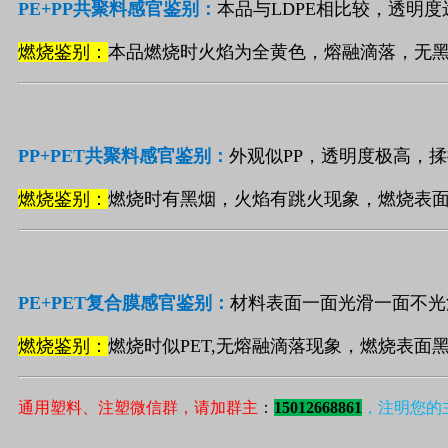
PE+PP
共聚料
感官鉴别：
本品与
LDPE
相比较，透明度
燃烧鉴别：
本品燃烧时火焰为全黄色，熔融滴落，无
PP+PET
共聚料
感官鉴别：
外观似
PP
，透明度极高，揉
燃烧鉴别：
燃烧时有黑烟，火焰有跳火现象，燃烧表
PE+PET
复合膜感官鉴别：
材料表面一面光滑一面不光
燃烧鉴别：
燃烧时似
PET,
无熔融滴落现象，燃烧表面
通用塑料、注塑微信群，请加群主
：
15012668861
，注明您的