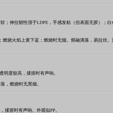
柔软；伸拉韧性强于
LDPE
，手感发粘（但表面无胶）；白
；燃烧火焰上黄下蓝；燃烧时无烟。熔融滴落，易拉丝。
透明度较高，揉搓时有声响。
滴落，燃烧时无黑烟。
硬，揉搓时有声响。外观似
PP
。