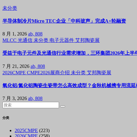
未分类
半导体制冷片Micro TEC企业「中科玻声」完成A+轮融资
8 月 1, 2026
ab, 808
MLCC
光通信
未分类
电子元器件
艾邦陶瓷展
受益于电子元件及光通信行业需求增加，三环集团2026年上半年
7 月 21, 2026
ab, 808
2026CMPE
CMPE2026展商介绍
未分类
艾邦陶瓷展
氧化铝/氮化铝陶瓷生瓷带怎么高效成型？金秋机械携专用流延机
7 月 3, 2026
ab, 808
分类
2025CMPE
(223)
2026CMPE
(258)