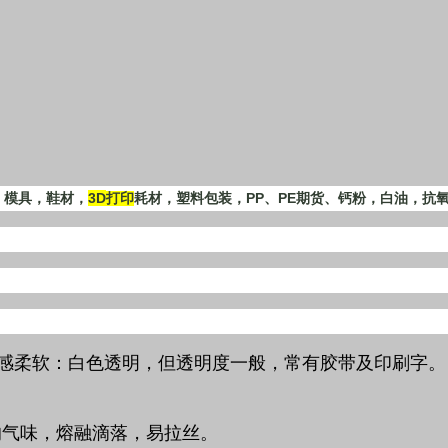
3D
PP
PE
，模具，鞋材，
打印
耗材，塑料包装，
、
期货、钙粉，白油，抗氧
感柔软：白色透明，但透明度一般，常有胶带及印刷字。
的气味，熔融滴落，易拉丝。