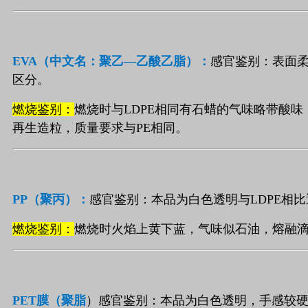
EVA
（中文名：聚乙—乙酸乙脂）：
感官鉴别：表面
区分。
燃烧鉴别：
燃烧时与
LDPE
相同有石蜡的气味略带酸味
再生造粒，质量要求与
PE
相同。
PP
（聚丙）：
感官鉴别：本品为白色透明与
LDPE
相比
燃烧鉴别：
燃烧时火焰上黄下蓝，气味似石油，熔融
PET
膜（聚脂
）感官鉴别：本品为白色透明，手感较