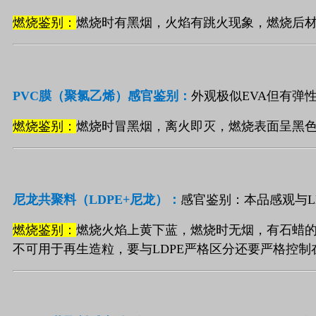
燃烧鉴别：
燃烧时有黑烟，火焰有跳火现象，燃烧后
PVC
膜（聚氯乙烯）
感官鉴别：
外观极似
EVA
但有弹
燃烧鉴别：
燃烧时冒黑烟，离火即灭，燃烧表面呈黑
尼龙共聚料（
LDPE+
尼龙）：
感官鉴别：本品感观与
L
燃烧鉴别：
燃烧火焰上黄下蓝，燃烧时无烟，有石蜡
不可用于再生造粒，要与
LDPE
严格区分还要严格控制