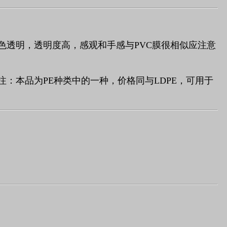
色透明，透明度高，感观和手感与
PVC
膜很相似应注意
注：本品为
PE
种类中的一种，价格同与
LDPE
，可用于