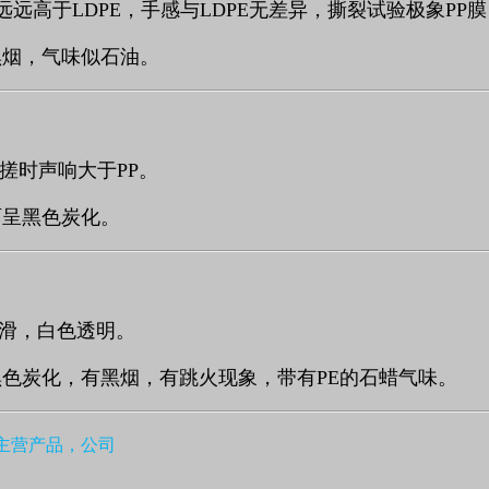
远远高于
LDPE
，手感与
LDPE
无差异，撕裂试验极象
PP
膜
黑烟，气味似石油。
搓时声响大于
PP
。
面呈黑色炭化。
滑，白色透明。
黑色炭化，有黑烟，有跳火现象，带有
PE
的石蜡气味。
主营产品，公司