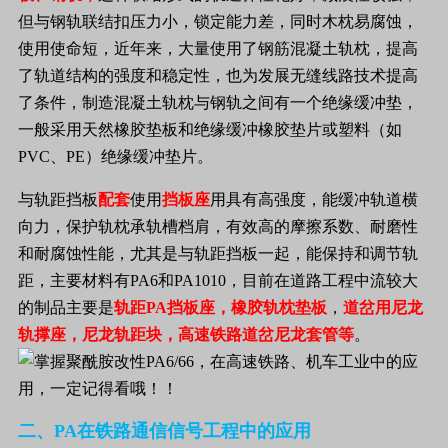
但与钢轨联结扣压力小，锁定能力差，同时木枕易腐蚀，
使用使命短，近年来，大量使用了钢筋混凝土轨枕，提高
了轨道结构的强度和稳定性，也为发展无缝线路技术提高
了条件，制造混凝土轨枕与钢轨之间有一个绝缘缓冲垫，
一般采用天然橡胶垫板和绝缘缓冲橡胶垫片或塑料（如
PVC、PE）绝缘缓冲垫片。
与
轨距挡板
配套
使用
挡板座
用具有高强度，能缓冲轨道横
向力，保护轨枕承轨槽档肩，有效高的摩擦系数、耐磨性
和耐腐蚀性能，尤其是与轨距挡板一起，能保持和调节轨
距，主要材料有PA6和PA1010，目前在道路工程中流较大
的制品主要是
轨距PA挡板座，橡胶轨枕垫板
，
道岔用尼龙
轨撑座，尼龙轨距块，高速铁路道岔尼龙套管等
。
二、
PA在铁路通信信号工程中的应用