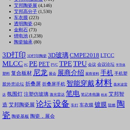
艾邦陶瓷展
(4,146)
艾邦高分子
(1,530)
车衣膜
(223)
透明陶瓷
(24)
金刚石
(73)
锂电池
(1,238)
陶瓷轴承
(80)
3D打印
3D玻璃
CMPE2018
LTCC
3D打印陶瓷
MLCC
PE
TPE
TPU
PET
会议论坛
会议
PVC
PC
半导体
尼龙
展商介绍
手机
复合板材
手机塑
塑料
展会
展商资料
材料
智能穿戴
折叠屏
折叠屏手机
胶外壳论坛
毫米波雷
笔电
氛围灯
艾邦智
注塑仿玻璃
笔记本电脑
激光雷达
达
粉末
设备
陶
论坛
镀膜
造
艾邦陶瓷展
车衣膜
车灯
阻燃
瓷
陶瓷，展会
陶瓷基板