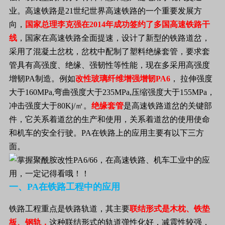
业。高速铁路是
21
世纪世界高速铁路的一个重要发展方
向，
国家总理
李克强在
2014
年成功签约了多国高速铁路干
线
，国家在高速铁路全面提速，设计了新型的铁路道岔，
采用了混凝土岔枕，岔枕中配制了塑料绝缘套管，要求套
管具有高强度、绝缘、强韧性等性能，现在多采用高强度
增韧
PA
制造。例如
改性玻璃纤维增强增韧
PA6
，
拉伸强度
大于
160MPa,
弯曲强度大于
235MPa,
压缩强度大于
155MPa
，
冲击强度大于
80Kj
/㎡。
绝缘套管
是高速铁路道岔的关键部
件，它关系着道岔的生产和使用，关系着道岔的使用使命
和机车的安全行驶。PA在铁路上的应用主要有以下三方
面。
一、PA在铁路工程中的应用
铁路工程重点是铁路轨道，其主要
联结形式是木枕、铁垫
板、钢轨，
这种联结形式的轨道弹性化好，减震性较强，