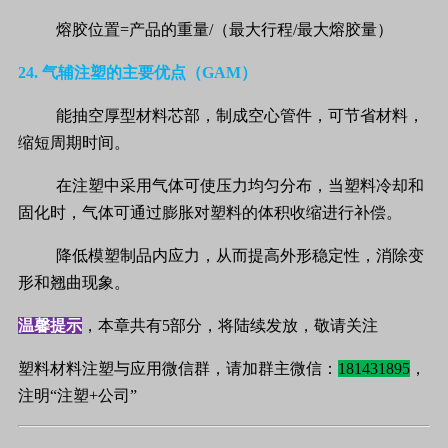
熔胶位置
=
产品的重量
/
（最大行程
/
最大熔胶量）
24.
气辅注塑的主要优点（
GAM
）
能抽空厚型材料芯部，制成空心管件，可节省材料，
缩短周期时间。
在注塑中采用气体可使压力均匀分布，当塑料冷却和
固化时，气体可通过膨胀对塑料的体积收缩进行补偿。
降低模塑制品内应力，从而提高外形稳定性，消除变
形和翘曲现象。
温馨提示
，本章共有5部分，将陆续发放，敬请关注
塑料材料注塑与应用微信群，请加群主微信：
181431895
，
注明“注塑+公司”