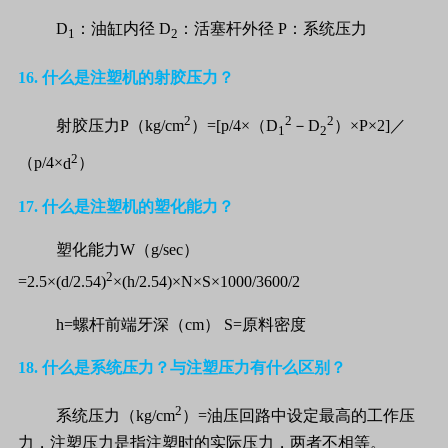
D
：油缸内径
D
：活塞杆外径
P
：系统压力
1
2
16.
什么是注塑机的射胶压力？
2
2
2
射胶压力
P
（
kg/cm
）
=[
p
/4
×（
D
－
D
）×
P
×
2]
／
1
2
2
（
p
/4
×
d
）
17.
什么是注塑机的塑化能力？
塑化能力
W
（
g/sec
）
2
=2.5
×
(d/2.54)
×
(h/2.54)
×
N
×
S
×
1000/3600/2
h=
螺杆前端牙深（
cm
）
S=
原料密度
18.
什么是系统压力？与注塑压力有什么区别？
2
系统压力（
kg/cm
）
=
油压回路中设定最高的工作压
力，注塑压力是指注塑时的实际压力，两者不相等。