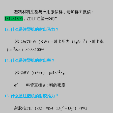
塑料材料注塑与应用微信群，请加群主微信：
181431895
，注明“注塑+公司”
13.
什么是注塑机的射出马力？
2
射出马力
PW
（
KW
）
=
射出压力（
kg/cm
）×射出率
3
（
cm
/sec
）×
9.8
×
100%
14.
什么是注塑机的射出率？
2
射出率
V
（
cc/sec
）
=
p
/4
×
d
×
g
：
2
d
：料管直径
g
：料的密度
15.
什么是注塑机的射胶推力？
2
2
射胶推力
F
（
kgf
）
=
p
/4
（
D
－
D
）×
P
×
2
1
2