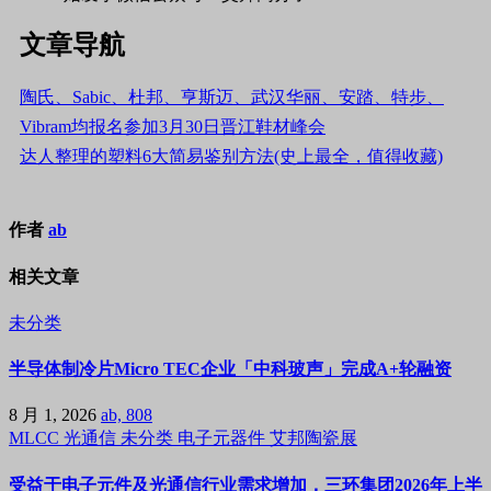
文章导航
陶氏、Sabic、杜邦、亨斯迈、武汉华丽、安踏、特步、
Vibram均报名参加3月30日晋江鞋材峰会
达人整理的塑料6大简易鉴别方法(史上最全，值得收藏)
作者
ab
相关文章
未分类
半导体制冷片Micro TEC企业「中科玻声」完成A+轮融资
8 月 1, 2026
ab, 808
MLCC
光通信
未分类
电子元器件
艾邦陶瓷展
受益于电子元件及光通信行业需求增加，三环集团2026年上半