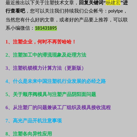
最近推出以下关于注塑技术文章，
回复关键词“
杨建宏
”进
行查看吧
，您可以关注我们持续我们公众帐号：
，
polytpe
当然您有什么好的文章，或者好的产品要上推荐，可以联
系小编微信：
181431895
1
、注塑企业，何时不再苦哈哈！
2
、注塑加工中的滞流现象及处理方法
3
、注塑机锁模力计算方法（更新版）
4
、什么是未来中国注塑机行业发展的必经之路
5
、关于顺序阀模具与注塑产品阴阳面问题
6
、从注塑厂的问题兼谈工厂组织及模具接收流程
7
、高光产品开机注意事项
8
、注塑各向异性应用