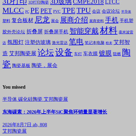
3D打印
3D玻璃
CMPE2018
LTCC
3D打印陶瓷
MLCC
PE
TPE
TPU
PET
会议论坛
会议
PVC
PC
半导体
尼龙
展商介绍
手机
复合板材
手机塑
塑料
展会
展商资料
材料
智能穿戴
折叠屏
折叠屏手机
胶外壳论坛
毫米波雷
笔电
氛围灯
艾邦智
注塑仿玻璃
笔记本电脑
激光雷达
达
粉末
设备
陶
论坛
镀膜
造
艾邦陶瓷展
车衣膜
车灯
阻燃
瓷
陶瓷，展会
陶瓷基板
You missed
半导体
碳化硅陶瓷
艾邦陶瓷展
东海碳素：2026年上半年SiC聚焦环销量显著增长
2026年8月7日
ab, 808
艾邦陶瓷展