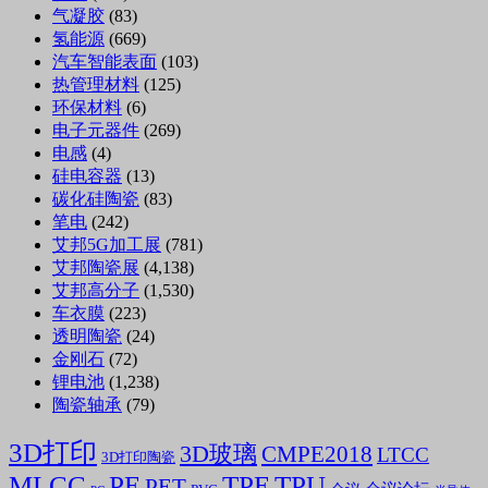
气凝胶
(83)
氢能源
(669)
汽车智能表面
(103)
热管理材料
(125)
环保材料
(6)
电子元器件
(269)
电感
(4)
硅电容器
(13)
碳化硅陶瓷
(83)
笔电
(242)
艾邦5G加工展
(781)
艾邦陶瓷展
(4,138)
艾邦高分子
(1,530)
车衣膜
(223)
透明陶瓷
(24)
金刚石
(72)
锂电池
(1,238)
陶瓷轴承
(79)
3D打印
3D玻璃
CMPE2018
LTCC
3D打印陶瓷
MLCC
PE
TPE
TPU
PET