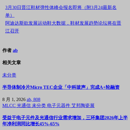
3月30日晋江鞋材弹性体峰会报名即将（附3月24最新名
单）
阿迪达斯欲发展运动鞋大数据，鞋材发展趋势论坛将在晋
江召开
作者
ab
相关文章
未分类
半导体制冷片Micro TEC企业「中科玻声」完成A+轮融资
8 月 1, 2026
ab, 808
MLCC
光通信
未分类
电子元器件
艾邦陶瓷展
受益于电子元件及光通信行业需求增加，三环集团2026年上半
年净利润同比增长45%-65%