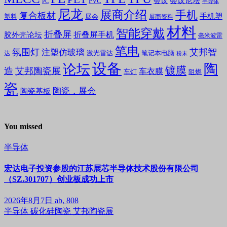
会议论坛
会议
PVC
PC
半导体
尼龙
展商介绍
手机
复合板材
手机塑
塑料
展会
展商资料
材料
智能穿戴
折叠屏
折叠屏手机
胶外壳论坛
毫米波雷
笔电
氛围灯
艾邦智
注塑仿玻璃
笔记本电脑
激光雷达
达
粉末
设备
陶
论坛
镀膜
造
艾邦陶瓷展
车衣膜
车灯
阻燃
瓷
陶瓷，展会
陶瓷基板
You missed
半导体
宏达电子投资参股的江苏展芯半导体技术股份有限公司
（SZ.301707）创业板成功上市
2026年8月7日
ab, 808
半导体
碳化硅陶瓷
艾邦陶瓷展