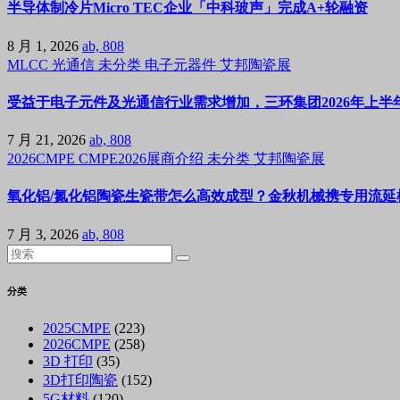
半导体制冷片Micro TEC企业「中科玻声」完成A+轮融资
8 月 1, 2026
ab, 808
MLCC
光通信
未分类
电子元器件
艾邦陶瓷展
受益于电子元件及光通信行业需求增加，三环集团2026年上半年
7 月 21, 2026
ab, 808
2026CMPE
CMPE2026展商介绍
未分类
艾邦陶瓷展
氧化铝/氮化铝陶瓷生瓷带怎么高效成型？金秋机械携专用流延机
7 月 3, 2026
ab, 808
分类
2025CMPE
(223)
2026CMPE
(258)
3D 打印
(35)
3D打印陶瓷
(152)
5G材料
(120)