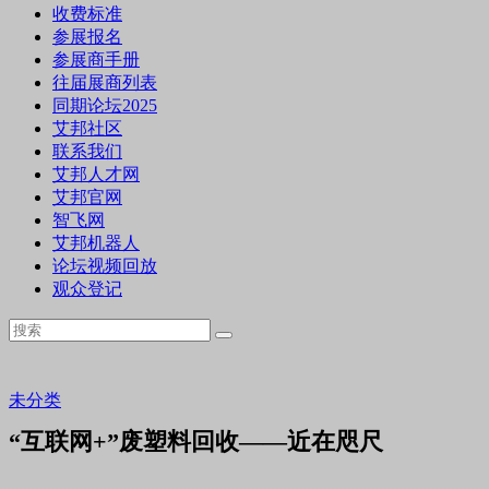
收费标准
参展报名
参展商手册
往届展商列表
同期论坛2025
艾邦社区
联系我们
艾邦人才网
艾邦官网
智飞网
艾邦机器人
论坛视频回放
观众登记
未分类
“互联网+”废塑料回收——近在咫尺