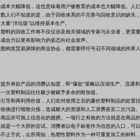
的成本大幅降低，这也意味着用户被教育的成本也大幅降低。人
多数人们不知道的是，由于回收体系的不完善与回收意识的缺失
大量“洋垃圾”以维持基本生产。
废塑料的回收工作将不仅仅涉及相关领域的专家与从业者，更需
形成合力以更有影响力的姿态向社会发声。
意图构筑贸易屏障的商业协会，都需要呼吁号召不同领域的跨界
提升单款产品的消费认知度，即“爆款”策略以压缩生产、流通
分一次塑料制品往往极少被赋予多余的附加值。
的引导和再利用价值，人们在对使用之后的廉价塑料制品的处置
回收物进行细致分拣，造成极大的资源和人工浪费甚至二次污染
料商品亦可插上信息化的翅膀。一项行之有效的方法就是在商品
法就是一个大胆的尝试。消费者以电子标签作为信息的入口，可
远不止于此，众所周知，热塑性塑料作为一种可重复加工的材料