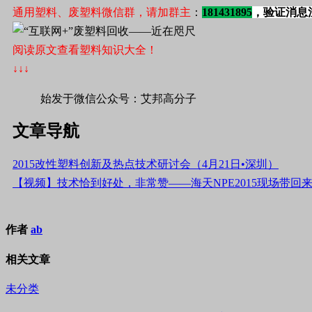
通用塑料、废塑料微信群，请加群主
：
181431895
，验证消息
阅读原文查看塑料知识大全！
↓↓↓
始发于微信公众号：艾邦高分子
文章导航
2015改性塑料创新及热点技术研讨会（4月21日•深圳）
【视频】技术恰到好处，非常赞——海天NPE2015现场带回
作者
ab
相关文章
未分类