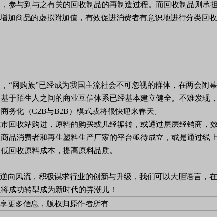
起，参与到与之有关的回收制品的再制造过程。而回收制品则承
将增加商品的虚拟附加值，有效促进消费者有意识地进行分类回
宝，“网购族”已经成为我国主流社会不可忽视的群体，在两会闭幕
基于陌生人之间的商业互信体系已经基本建立健全。不难发现，商
务化（C2B与B2B）模式或将很快迎来春天。
城市回收站购进，原料的购买或几经辗转，或通过层层经销商，
次商品消费者和再生塑料生产厂家的平台亟待成立，或是通过线
降低回收原料成本，提高原料品质。
的逆向风流，积极谋求行业的创新与升级，我们可以大胆语言，
业将成功转型成为新时代的弄潮儿！
载仅为分享更多信息，版权归原作者所有