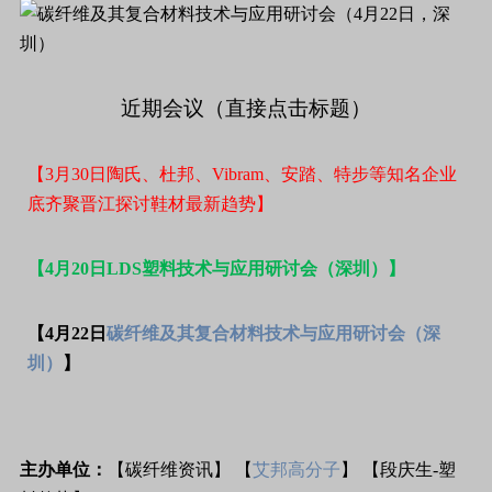
近期会议（直接点击标题）
【
3
月
30
日
陶氏、杜邦、
Vibram
、安踏、特步等知名企业
底齐聚晋江探讨鞋材最新趋势
】
【
4
月
20
日
LDS
塑料技术与应用研讨会（深圳）
】
【
4
月
22
日
碳纤维及其复合材料技术与应用研讨会（深
圳）
】
主办单位：
【碳纤维资讯】 【
艾邦
高分子
】 【段庆生-塑