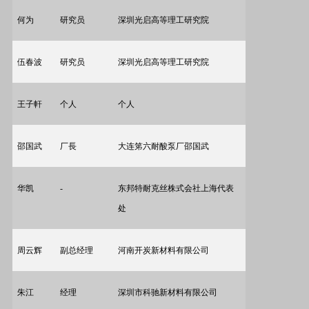
何为
研究员
深圳光启高等理工研究院
伍春波
研究员
深圳光启高等理工研究院
王子軒
个人
个人
邵国武
厂長
大连笫六耐酸泵厂邵国武
华凯
-
东邦特耐克丝株式会社上海代表
处
周云辉
副总经理
河南开炭新材料有限公司
朱江
经理
深圳市科驰新材料有限公司