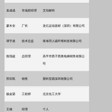
袁成成
市场部经理
艾珀耐特
廖木全
厂长
龙亿运动器材（深圳）有限公司
谭宇凌
技术总监
珠海羽人碳纤维科技有限公司
殷强超
总经理
高平市西子西奥电梯销售有限公
司
邢宗凯
销售
塑科贸易深圳有限公司
杨金梁
工程师
北京化工大学
王储
经理
个人