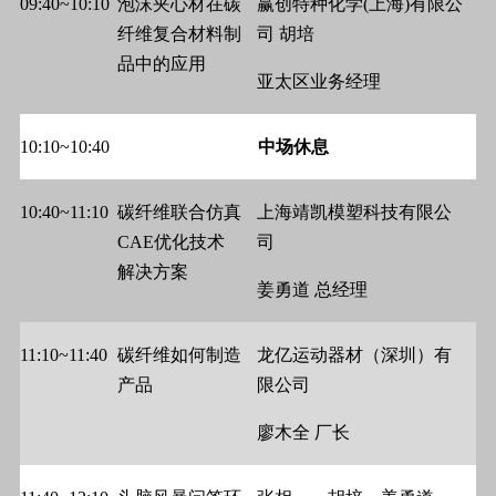
09:40~10:10
泡沫夹心材在碳
赢创特种化学
(
上海
)
有限公
纤维复合材料制
司
胡培
品中的应用
亚太区业务经理
10:10~10:40
中场休息
10:40~11:10
碳纤维联合仿真
上海靖凯模塑科技有限公
CAE
优化技术
司
解决方案
姜勇道
总经理
11:10~11:40
碳纤维如何制造
龙亿运动器材（深圳）有
产品
限公司
廖木全
厂长