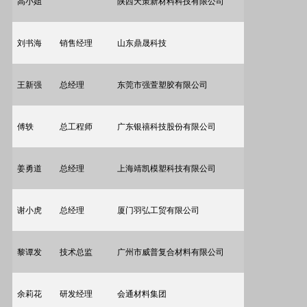
高
小姐
陕西天策新材料科技有限公司
刘书海
销售经理
山东鼎晟科技
王新强
总经理
东莞市强萱塑胶有限公司
傅轶
总工程师
广东银禧科技股份有限公司
姜勇道
总经理
上海靖凯模塑科技有限公司
谢小虎
总经理
厦门羽弘工贸有限公司
黎谭发
技术总监
广州市威普复合材料有限公司
余莉花
研发经理
会通材料集团