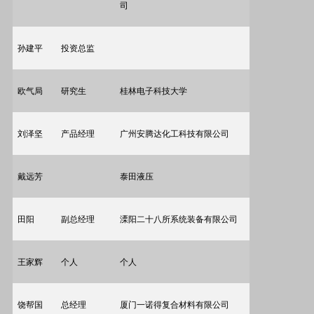
司
孙建平
投资总监
欧气局
研究生
桂林电子科技大学
刘泽坚
产品经理
广州安腾达化工科技有限公司
戴远芳
泰田液压
田阳
副总经理
溧阳二十八所系统装备有限公司
王家辉
个人
个人
饶帮国
总经理
厦门一诺得复合材料有限公司