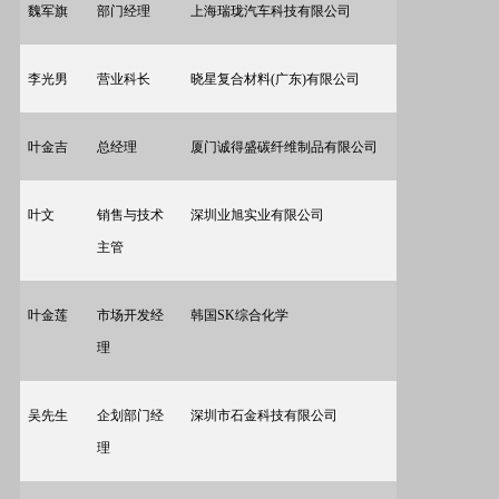
魏军旗
部门经理
上海瑞珑汽车科技有限公司
李光男
营业科长
晓星复合材料(广东)有限公司
叶金吉
总经理
厦门诚得盛碳纤维制品有限公司
叶文
销售与技术
深圳业旭实业有限公司
主管
叶金莲
市场开发经
韩国SK综合化学
理
吴
先生
企划部门经
深圳市石金科技有限公司
理