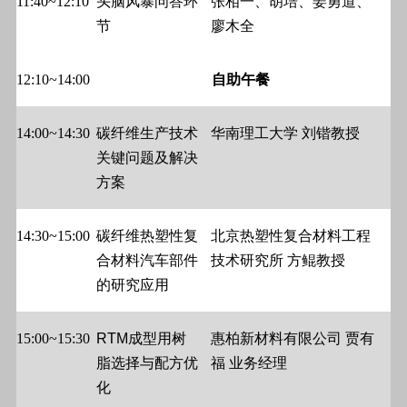
11:40~12:10
头脑风暴问答环
张相一
、胡培、姜勇道
、
节
廖木全
12:10~14:00
自助午餐
14:00~14:30
碳纤维生产技术
华南理工大学 刘锴教授
关键问题及解决
方案
14:30~15:00
碳纤维热塑性复
北京热塑性复合材料工程
合材料汽车部件
技术研究所
方鲲
教授
的研究应用
15:00~15:30
RTM
成型用树
惠柏新材料有限公司
贾有
脂选择与配方优
福
业务经理
化