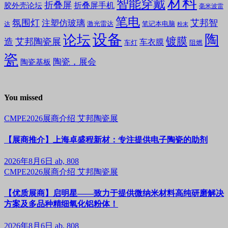
材料
智能穿戴
折叠屏
折叠屏手机
胶外壳论坛
毫米波雷
笔电
氛围灯
艾邦智
注塑仿玻璃
笔记本电脑
激光雷达
达
粉末
设备
陶
论坛
镀膜
造
艾邦陶瓷展
车衣膜
车灯
阻燃
瓷
陶瓷，展会
陶瓷基板
You missed
CMPE2026展商介绍
艾邦陶瓷展
【展商推介】上海卓盛程新材：专注提供电子陶瓷的助剂
2026年8月6日
ab, 808
CMPE2026展商介绍
艾邦陶瓷展
【优质展商】启明星——致力于提供微纳米材料高纯研磨解决
方案及多品种精细氧化铝粉体！
2026年8月6日
ab, 808