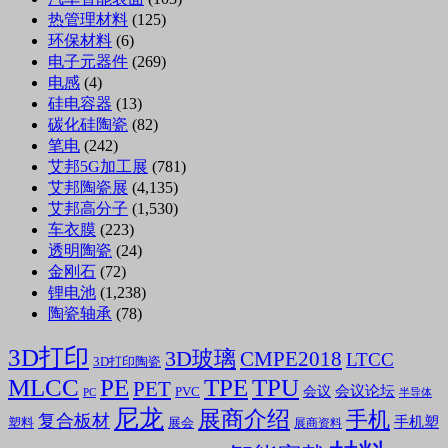
热管理材料
(125)
环保材料
(6)
电子元器件
(269)
电感
(4)
硅电容器
(13)
碳化硅陶瓷
(82)
笔电
(242)
艾邦5G加工展
(781)
艾邦陶瓷展
(4,135)
艾邦高分子
(1,530)
车衣膜
(223)
透明陶瓷
(24)
金刚石
(72)
锂电池
(1,238)
陶瓷轴承
(78)
3D打印
3D玻璃
CMPE2018
LTCC
3D打印陶瓷
MLCC
PE
TPE
TPU
PET
会议论坛
会议
PVC
PC
半导体
尼龙
展商介绍
手机
复合板材
手机塑
塑料
展会
展商资料