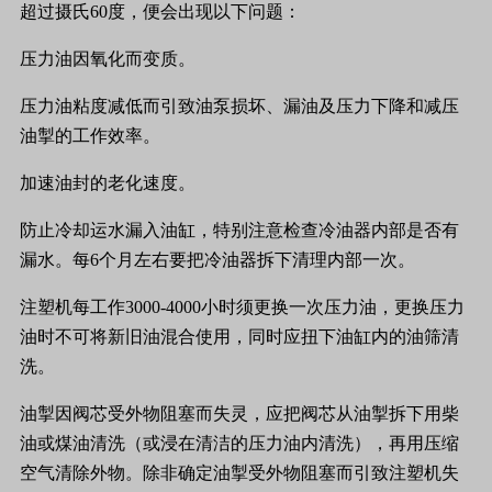
超过摄氏
60
度，便会出现
以下问题：
压力油因氧化而变质。
压力油粘度减低而引致油泵损坏、漏油及压力下降和减压
油掣的工作效率。
加速油封的老化速度。
防止冷却运水漏入油缸，特别注意检查冷油器内部是否有
漏水。每
6
个月左右要把冷油器拆下清理内部一次。
注塑机每工作
3000-4000
小时须更换一次压力油，更换压力
油时不可将新旧油混合使用，同时应扭下油缸内的油筛清
洗。
油掣因阀芯受外物阻塞而失灵，应把阀芯从油掣拆下用柴
油或煤油清洗（或浸在清洁的压力油内清洗），再用压缩
空气清除外物。除非确定油掣受外物阻塞而引致注塑机失