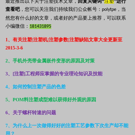
最近推出以下关于注塑技术文章，
回复关键词“
注塑
”进行
查看吧
，您可以关注我们持续我们公众帐号：
，当
polytpe
然您有什么好的文章，或者好的产品要上推荐，可以联系
小编微信：
181431895
1
、有关注塑|注塑机|注塑参数|注塑缺陷文章大全更新至
2015-3-6
2
、手机外壳带金属嵌件变形的原因及对策
3
、[注塑]工程师应掌握的专业理论知识及技能
4
、如何控制注塑产品的色差
5
、POM料注塑成型难以获得好外观的原因
6
、关于螺杆转速的问题
7、为什么上一次做得好好的注塑工艺参数下次生产却不能
用？