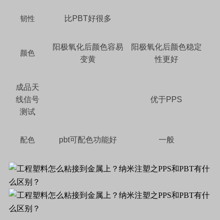
比
PBT
好很多
韧性
阳极氧化后颜色容易
阳极氧化后颜色稳定
颜色
变黄
性更好
成品天
线信号
优于
PPS
测试
pbt
可配色功能好
一般
配色