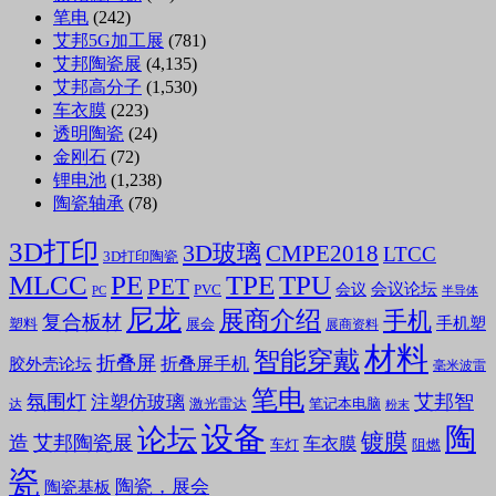
笔电
(242)
艾邦5G加工展
(781)
艾邦陶瓷展
(4,135)
艾邦高分子
(1,530)
车衣膜
(223)
透明陶瓷
(24)
金刚石
(72)
锂电池
(1,238)
陶瓷轴承
(78)
3D打印
3D玻璃
CMPE2018
LTCC
3D打印陶瓷
MLCC
PE
TPE
TPU
PET
会议论坛
会议
PVC
PC
半导体
尼龙
展商介绍
手机
复合板材
手机塑
塑料
展会
展商资料
材料
智能穿戴
折叠屏
折叠屏手机
胶外壳论坛
毫米波雷
笔电
氛围灯
艾邦智
注塑仿玻璃
笔记本电脑
激光雷达
达
粉末
设备
陶
论坛
镀膜
造
艾邦陶瓷展
车衣膜
车灯
阻燃
瓷
陶瓷，展会
陶瓷基板