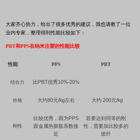
大家齐心协力，给出了很多优秀的建议，我也请教了一位
业内专家，整理得到性能比较如下：
P
BT和PPS在纳米注塑的性能比较
性能
PPS
PBT
比
PBT
优秀
10%-20%
结合力
大约
80
元
/kg
左右
大约
200
元
/kg
价格
比较优秀，因为
PPS
若要达到同等的刚
刚性
跟金属热膨胀系数接
性，需要加比较多的
近
玻纤