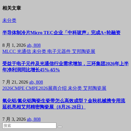
相关文章
未分类
半导体制冷片Micro TEC企业「中科玻声」完成A+轮融资
8 月 1, 2026
ab, 808
MLCC
光通信
未分类
电子元器件
艾邦陶瓷展
受益于电子元件及光通信行业需求增加，三环集团2026年上半
年净利润同比增长45%-65%
7 月 21, 2026
ab, 808
2026CMPE
CMPE2026展商介绍
未分类
艾邦陶瓷展
氧化铝/氮化铝陶瓷生瓷带怎么高效成型？金秋机械携专用流
延机亮相艾邦精密陶瓷展（8月26-28日）
7 月 3, 2026
ab, 808