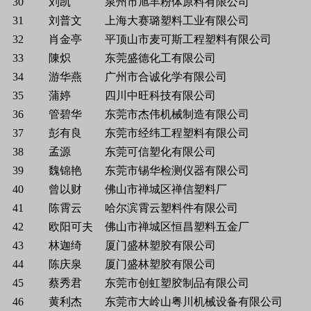
30
刘凯
泉州市旭丰粉体原料有限公司
31
刘普文
上海大赛璐塑料工业有限公司
32
肖金亭
平顶山市麦可斯工程塑料有限公司
33
陳炽
东莞盛德化工有限公司
34
游华燕
广州市合诚化学有限公司
35
蒲婷
四川中旺科技有限公司
36
管碧华
东莞市杰伟机械制造有限公司
37
彭有良
东莞市经纬工程塑料有限公司
38
孟源
东莞可信塑化有限公司
39
魏锦艳
东莞市锡华检测仪器有限公司
40
曾以财
佛山市禅城区禅信塑料厂
41
陈霄云
哈尔滨霄云塑料件有限公司
42
欧阳可夫
佛山市禅城区恒昌塑料五金厂
43
林迦绮
厦门盛林塑胶有限公司
44
陈庆泉
厦门盛林塑胶有限公司
45
蔡秀君
东莞市创虹塑胶制品有限公司
46
黄利杰
东莞市大岭山粤川机械设备有限公司