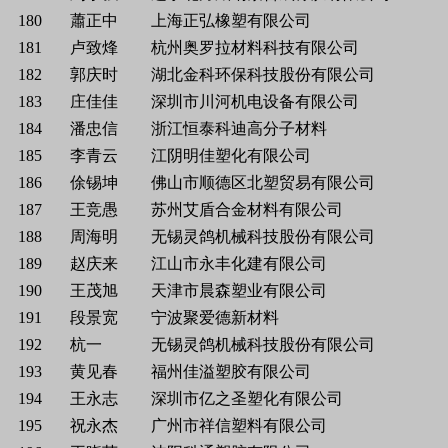
180
蕭正中
上海正弘橡塑有限公司
181
卢致烽
杭州奥罗拉材料科技有限公司
182
郭庆时
湖北金科环保科技股份有限公司
183
庄佳佳
深圳市川河机电设备有限公司
184
潘忠信
浙江恒泰科迪高分子材料
185
李青云
江阴明佳塑化有限公司
186
俆锡坤
佛山市顺德区北塑贸易有限公司
187
王竞愚
苏州艾盾合金材料有限公司
188
周海明
无锡灵鸽机械科技股份有限公司
189
赵庆来
江山市永丰化建有限公司
190
王茂旭
天津市晨森塑业有限公司
191
段景宽
宁波聚爱德新材料
192
杭一
无锡灵鸽机械科技股份有限公司
193
黄见春
福州佳溢塑胶有限公司
194
王永志
深圳市亿之圣塑化有限公司
195
祝永杰
广州市祥信塑料有限公司