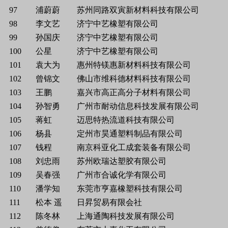
97
浦蔚蔚
苏州同路双寅新材料科技有限公司
98
李文艺
济宁中艺橡塑有限公司
99
孙国庆
济宁中艺橡塑有限公司
100
公星
济宁中艺橡塑有限公司
101
袁大为
惠州特镁惠新材料科技有限公司
102
曾锦文
佛山市维科德材料科技有限公司
103
王鹏
嘉兴市高正高分子材料有限公司
104
孙智勇
广州市耐动信息科技发展有限公司
105
蒋虹
迈思特热流道科技有限公司
106
杨县
定州市昊通塑料制品有限公司
107
钱程
南京科亚化工成套装备有限公司
108
刘忠雨
苏州欧瑞达塑胶有限公司
109
吴春强
广州市合诚化学有限公司
110
潘学知
东莞市亨嘉橡塑科技有限公司
111
松本 遥
日昇贸易有限会社
112
陈冬林
上海通陶科技发展有限公司