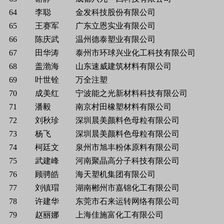
64
李聪
金发科技股份有限公司
65
王赛军
广东立恩实业有限公司
66
陈庆武
温州德泰塑业有限公司
67
田华涛
泰州市环球兴业化工科技有限公司
68
盖渤海
山东速威建筑材料有限公司
69
叶世铨
万全注塑
70
成美红
宁波能之光新材料科技有限公司
71
潘毅
南京村田橡塑材料有限公司
72
刘秋珍
深圳晨美颜料色母粒有限公司
73
杨飞
深圳晨美颜料色母粒有限公司
74
柯廷文
泉州市旭丰粉体原料有限公司
75
武建峰
河南聚晶高分子科技有限公司
76
顾骋皓
海天塑机集团有限公司
77
刘镇瑁
湖南郴州市嘉锦化工有限公司
78
许建华
东莞市石来运转网络有限公司
79
赵丽娜
上海佳施富化工有限公司