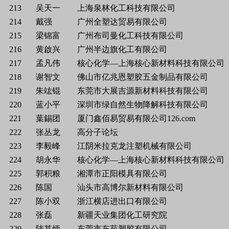
213
吴天一
上海泉林化工科技有限公司
214
戴强
广州全塑达贸易有限公司
215
梁锦富
广州布司曼化工科技有限公司
216
黄啟兴
广州半边旗化工有限公司
217
孟凡伟
核心化学—上海核心新材料科技有限公司
218
谢智文
佛山市亿兆恩塑胶五金制品有限公司
219
朱竑锟
东莞市大展吉源新材料科技有限公司
220
蓝小平
深圳市绿自然生物降解科技有限公司
221
葉錫团
厦门鑫佰易贸易有限公司126.com
222
张丛龙
高分子论坛
223
李毅峰
江阴米拉克龙注塑机械有限公司
224
胡永华
核心化学—上海核心新材料科技有限公司
225
郭积粮
湘潭市正阳模具有限公司
226
陈国
汕头市高博尔新材料有限公司
227
陈小双
浙江横店进出口有限公司
228
张磊
新疆天业集团化工研究院
229
陆其炳
东莞市东苑塑胶有限公司