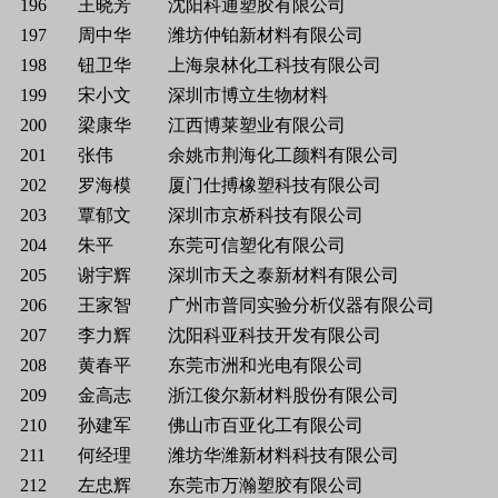
196
王晓芳
沈阳科通塑胶有限公司
197
周中华
潍坊仲铂新材料有限公司
198
钮卫华
上海泉林化工科技有限公司
199
宋小文
深圳市博立生物材料
200
梁康华
江西博莱塑业有限公司
201
张伟
余姚市荆海化工颜料有限公司
202
罗海模
厦门仕搏橡塑科技有限公司
203
覃郁文
深圳市京桥科技有限公司
204
朱平
东莞可信塑化有限公司
205
谢宇辉
深圳市天之泰新材料有限公司
206
王家智
广州市普同实验分析仪器有限公司
207
李力辉
沈阳科亚科技开发有限公司
208
黄春平
东莞市洲和光电有限公司
209
金高志
浙江俊尔新材料股份有限公司
210
孙建军
佛山市百亚化工有限公司
211
何经理
潍坊华潍新材料科技有限公司
212
左忠辉
东莞市万瀚塑胶有限公司