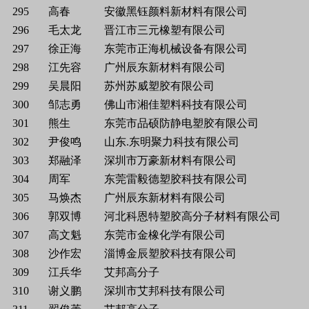
295
高春
安徽黑钰颜料新材料有限公司
296
毛太龙
晋江市三元橡塑有限公司
297
徐正海
东莞市正海机械设备有限公司
298
江先容
广州辰东新材料有限公司
299
吴晨阳
苏州苏威塑胶有限公司
300
邹志勇
佛山市湘佳塑料科技有限公司
301
熊生
东莞市品硕防静电塑胶有限公司
302
尹俊鸣
山东.东明聚力科技有限公司
303
郑融泽
深圳市万豪新材料有限公司
304
周军
东莞雷毅德塑胶科技有限公司
305
马焕杰
广州辰东新材料有限公司
306
郭双博
河北科恩特塑胶高分子材料有限公司
307
高文魁
东莞市金橡化学有限公司
308
沙作宏
淄博金辰塑胶科技有限公司
309
江兵华
艾邦高分子
310
谢义鹏
深圳市艾邦科技有限公司