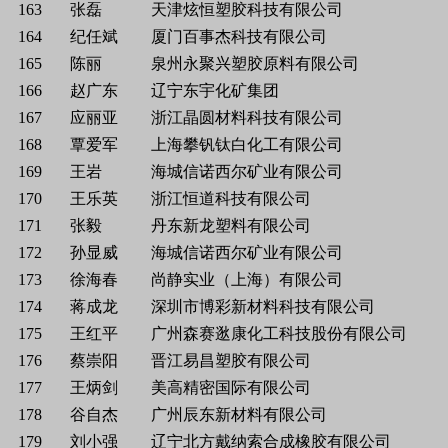
163
张磊
天津炫恒塑胶科技有限公司
164
纪任斌
厦门百事杰科技有限公司
165
陈丽
泉州永聚兴塑胶原料有限公司
166
赵广东
辽宁东宇化矿集团
167
应丽亚
浙江晶圆材料科技有限公司
168
覃爱军
上海攀钒钛白化工有限公司
169
王岩
海城信诺西尔矿业有限公司
170
王乐英
浙江恒道科技有限公司
171
张毅
丹东新龙塑料有限公司
172
孙显威
海城信诺西尔矿业有限公司
173
徐海春
尚静实业（上海）有限公司
174
蒋成龙
深圳市博彩新材料科技有限公司
175
王红平
广州森赛逖康化工科技股份有限公司
176
蔡崇阳
晋江易昌塑胶有限公司
177
王炳剑
美高精密国际有限公司
178
谷自杰
广州辰东新材料有限公司
179
刘小强
辽宁北方戴纳索合成橡胶有限公司