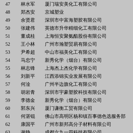
47
林水军
厦门瑞安美化工有限公司
48
郑杰安
京城塑业
49
余贤君
深圳市中富海塑胶有限公司
50
张建伟
英德市升华精细化工有限公司
51
董成桂
上海恒安聚氨酯股份有限公司
52
王小林
广州市瀚塑贸易有限公司
53
尹希超
中山市福美化工有限公司
54
马忠宁
新秀化学（烟台）有限公司
55
林志锋
上海杰上杰化学有限公司
56
刘新平
江西添锦实业发展有限公司
57
何淦
广州半边旗化工有限公司
58
胡岩青
深圳市宇豪塑胶科技有限公司
59
李德金
新秀化学（烟台）有限公司
60
郭东兴
厦门谦衡工贸有限公司
61
何湛锟
佛山市高明区杨和镇百事德色选服务部
62
康国平
广州市新邦高分子材料有限公司
63
谢静
成都六九一四科技有限公司