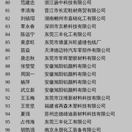
80
范建忠
浙江扬中科技有限公司
81
李清海
晋江市长宏鞋材商贸有限公司
82
刘镇瑁
湖南郴州市嘉锦化工有限公司
83
覃永春
深圳市京桥科技有限公司
84
陈远宁
东莞三丰化工有限公司
85
黄彦旺
东莞市塘厦兴旺盛缝包线厂
86
苗焱
天津德迈特汽车零部件有限公司
87
唐忠秋
东莞市常晖塑胶材料有限公司
88
张莹莹
安徽旭阳铝颜料有限公司
89
周国一
安徽旭阳铝颜料有限公司
90
杨萍
安徽旭阳铝颜料有限公司
91
武立新
安徽旭阳铝颜料有限公司
92
王玉梅
东莞市汉维新材料科技有限公司
93
王世坚
福建省再森木塑科技有限公司
94
夏强
苏州忠德雄迪新材料科技有限公司
95
占伟海
东莞三丰化工有限公司
96
胡凯强
南京永朋化工装备有限公司