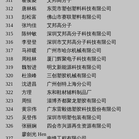
311
翟俊菱
艾邦高分子
312
唐林栋
东莞市塑创塑料科技有限公司
313
彭松富
佛山市赛联塑料有限公司
314
张均佳
艾邦高分子
315
陈钟敏
深圳艾邦高分子科技有限公司
316
李登登
深圳市艾邦高分子科技有限公司
317
马祥暖
广州市哈尔机械有限公司
318
周桂林
厦门辉聚电子科技有限公司
319
魏智进
明文新能源科技有限公司
320
杜浪峰
三创塑胶机械有限公司
321
沈进昌
广州创特上海分公司
322
方理
东和鞋材辅料制品厂
323
周恒
淄博齐都聚龙塑胶有限公司
324
黄宗伟
广东雷毅德塑胶科技股份有限公司
325
吴登伟
深圳市明塑包装有限公司
326
张丽娴
四会市兴源再生资源有限公司
廖劍光 Hen
327
南烽工程有限公司