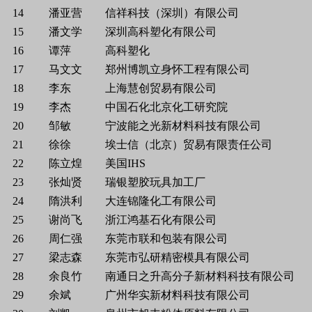
14
潘亚营
信祥科技（深圳）有限公司
15
潘文学
深圳高科塑化有限公司
16
谭萍
高科塑化
17
马文文
郑州博凯立身怀工程有限公司
18
李东
上海慧创贸易有限公司
19
李杰
中国石化北京化工研究院
20
邹敏
宁波能之光新材料科技有限公司
21
徐徐
埃士信（北京）贸易有限责任公司
22
陈立煌
美国IHS
23
张灿贤
瑞银塑胶玩具加工厂
24
隋洪利
大连锦隆化工有限公司
25
谢尚飞
浙江鸿基石化有限公司
26
周仁强
东莞市联和包装有限公司
27
梁志森
东莞市弘研精密模具有限公司
28
余良竹
南通日之升高分子新材料科技有限公司
29
余斌
广州华实新材料科技有限公司