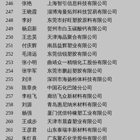
246
张艳
上海智引信息科技有限公司
247
王晓霞
淄博海曼拓邦科技贸易有限公司
248
李好
东莞市好旺塑胶原料有限公司
249
杨启新
贺州市白玉碳酸钙有限公司
250
王忠昊
天津海晶聚合有限公司
251
付庆辉
南昌益辉塑业有限公司
252
毛清远
东莞信锐塑胶有限公司
253
张小明
曲靖众一精细化工股份有限公司
254
张学军
东莞市鹏起塑胶有限公司
255
刘洋
深圳市海扬粉体科技有限公司
256
陈章炎
中国石化巴陵分公司
257
李桂飞
廊坊飞众新材料有限公司
258
刘源
青岛惠尼纳米材料有限公司
259
杨强
厦门优倍特橡塑工业有限公司
260
王成步
天津市晨森塑业有限公司
261
王彦君
山东泰瑞丰新材料有限公司
262
朱红喜
广东聚石化学股份有限公司