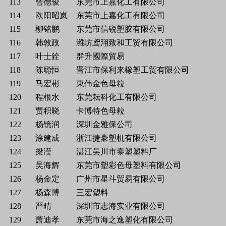
113
曾德俊
东莞市上嘉化工有限公司
114
欧阳昭岚
东莞市上嘉化工有限公司
115
柳铭鹏
东莞市信锐塑胶有限公司
116
韩敦政
潍坊鸢翔致和工贸有限公司
117
叶士銓
群升國際貿易
118
陈聪恒
晋江市保利来橡塑工贸有限公司
119
马宏彬
東伟金色母粒
120
程根水
东莞耘科化工有限公司
121
贾积晓
卡博特色母粒
122
杨镜润
深圳金雅保公司
123
涂建成
浙江捷豪塑机有限公司
124
梁滢
湛江吴川市泰塑塑料厂
125
吴海辉
东莞市塑彩色母塑料有限公司
126
杨金定
广州市星斗贸易有限公司
127
杨森博
三宏塑料
128
严晴
深圳市志海实业有限公司
129
萧迪孝
东莞市海之逸塑化有限公司