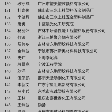
130
段守成
广州市塑美塑胶颜料有限公司
131
杜嘉俊
佛山市三水上杜塑料五金制品厂
132
李健辉
佛山市三水上杜五金塑料制品厂
133
唐勇
中蓝晨光化工研究院
134
杨丽萍
吉林中研鬲性能工程塑料股份有限公司
135
何涛
浙江三博聚合物有限公司
136
屈伟冬
吉林省东鹏塑胶科技有限公司
137
金剑波
宁波市鄞州新奥材料科技有限公司
138
史炜
上海泰尼高
139
段景宽
宁波工程学院
140
刘洋
吉林省东鹏塑胶科技有限公司
141
伍邵鹏
邵阳天堂助剂化工有限公司
142
李新文
广东宇星阻燃新材有限公司
143
马小兵
东莞市赤诚塑胶有限公司
144
王林
重庆市嘉世泰化工有限公司
145
王剑波
励扬
146
潘海
承德东海试验机制造有限公司