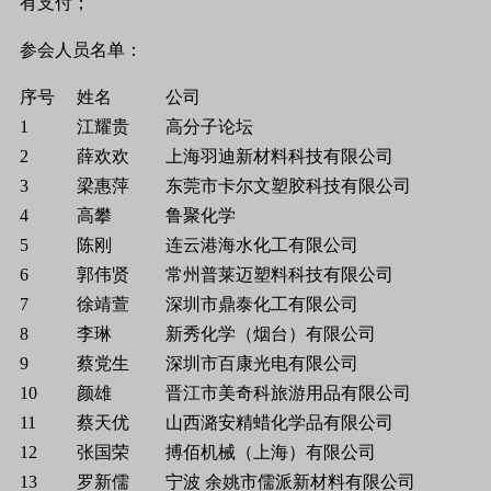
有支付；
参会人员名单：
序号
姓名
公司
1
江耀贵
高分子论坛
2
薛欢欢
上海羽迪新材料科技有限公司
3
梁惠萍
东莞市卡尔文塑胶科技有限公司
4
高攀
鲁聚化学
5
陈刚
连云港海水化工有限公司
6
郭伟贤
常州普莱迈塑料科技有限公司
7
徐靖萱
深圳市鼎泰化工有限公司
8
李琳
新秀化学（烟台）有限公司
9
蔡党生
深圳市百康光电有限公司
10
颜雄
晋江市美奇科旅游用品有限公司
11
蔡天优
山西潞安精蜡化学品有限公司
12
张国荣
搏佰机械（上海）有限公司
13
罗新儒
宁波 余姚市儒派新材料有限公司