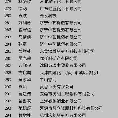
278
杨资仪
河北星宇化工有限公司
279
徐聪
广东铨盛化工有限公司
280
袁波
金发科技
281
刘利玲
济宁中艺橡塑有限公司
282
瞿守信
济宁中艺橡塑有限公司
283
马倩倩
济宁中艺橡塑有限公司
284
张童
济宁中艺橡塑有限公司
285
曾辉林
东莞汉维新材料科技有限公司
286
吴光碧
优托科矿产有限公司
287
万鹏程
沈阳万瑞丰塑胶有限公司
288
吉启周
天津国隆化工/深圳市威诺华化工
289
黄添华
中山彩元.
290
袁岳
灵思亚洲有限公司
291
曹建伟
东莞市奥能工程塑料有限公司
292
苗鲁滨
上海睿麒塑业有限公司
293
范德辉
河源市普立隆新材料科技有限公司
294
蔡增坤
杭州宏凯新材料有限公司