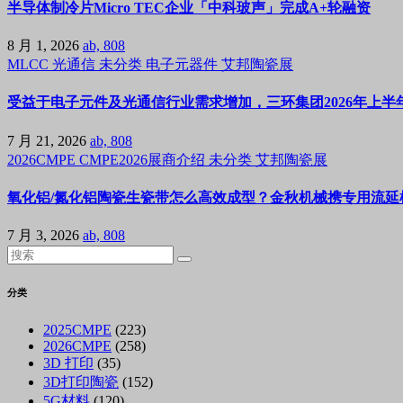
半导体制冷片Micro TEC企业「中科玻声」完成A+轮融资
8 月 1, 2026
ab, 808
MLCC
光通信
未分类
电子元器件
艾邦陶瓷展
受益于电子元件及光通信行业需求增加，三环集团2026年上半年
7 月 21, 2026
ab, 808
2026CMPE
CMPE2026展商介绍
未分类
艾邦陶瓷展
氧化铝/氮化铝陶瓷生瓷带怎么高效成型？金秋机械携专用流延机
7 月 3, 2026
ab, 808
分类
2025CMPE
(223)
2026CMPE
(258)
3D 打印
(35)
3D打印陶瓷
(152)
5G材料
(120)