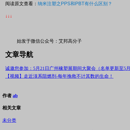
阅读原文查看：
纳米注塑之
PPS
和
PBT
有什么区别？
↓↓↓
始发于微信公众号：艾邦高分子
文章导航
诚邀您参加：5月21日广州橡塑展期间大聚会（名单更新至5
【视频】走近溴系阻燃剂-每年挽救不计其数的生命！
作者
ab
相关文章
未分类