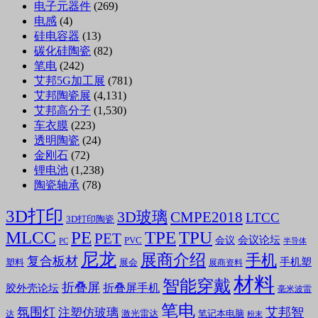
电子元器件
(269)
电感
(4)
硅电容器
(13)
碳化硅陶瓷
(82)
笔电
(242)
艾邦5G加工展
(781)
艾邦陶瓷展
(4,131)
艾邦高分子
(1,530)
车衣膜
(223)
透明陶瓷
(24)
金刚石
(72)
锂电池
(1,238)
陶瓷轴承
(78)
3D打印
3D玻璃
CMPE2018
LTCC
3D打印陶瓷
MLCC
PE
TPE
TPU
PET
会议论坛
会议
PVC
PC
半导体
尼龙
展商介绍
手机
复合板材
手机塑
塑料
展会
展商资料
材料
智能穿戴
折叠屏
折叠屏手机
胶外壳论坛
毫米波雷
笔电
氛围灯
艾邦智
注塑仿玻璃
笔记本电脑
激光雷达
达
粉末