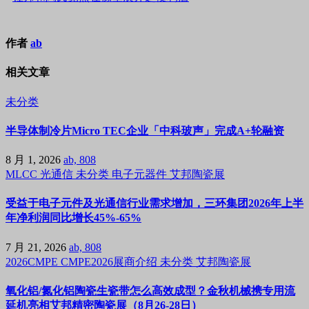
作者
ab
相关文章
未分类
半导体制冷片Micro TEC企业「中科玻声」完成A+轮融资
8 月 1, 2026
ab, 808
MLCC
光通信
未分类
电子元器件
艾邦陶瓷展
受益于电子元件及光通信行业需求增加，三环集团2026年上半
年净利润同比增长45%-65%
7 月 21, 2026
ab, 808
2026CMPE
CMPE2026展商介绍
未分类
艾邦陶瓷展
氧化铝/氮化铝陶瓷生瓷带怎么高效成型？金秋机械携专用流
延机亮相艾邦精密陶瓷展（8月26-28日）