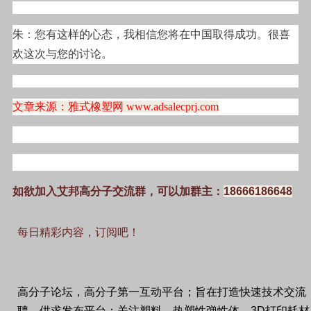
朱：您有这样的心态，我相信您将在中国取得成功。很喜
欢这次与您的讨论。
文章来源：雅式橡塑网
www.adsalecprj.com
如欲加入艾邦高分子交流群，可以加群主：
18666186648
每日精彩内容，订阅吧！
高分子论坛，高分子第一互动平台；旨在打造快速技术交流
聘，供求发布平台；关注塑料、热塑性弹性体，
3D
打印耗材