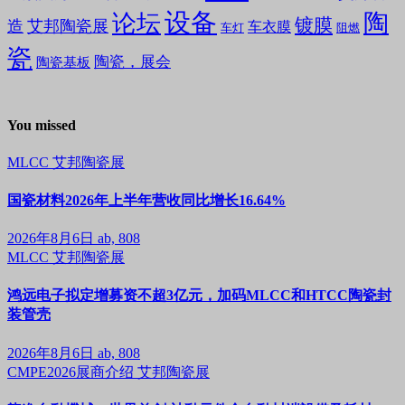
设备
陶
论坛
镀膜
造
艾邦陶瓷展
车衣膜
车灯
阻燃
瓷
陶瓷，展会
陶瓷基板
You missed
MLCC
艾邦陶瓷展
国瓷材料2026年上半年营收同比增长16.64%
2026年8月6日
ab, 808
MLCC
艾邦陶瓷展
鸿远电子拟定增募资不超3亿元，加码MLCC和HTCC陶瓷封
装管壳
2026年8月6日
ab, 808
CMPE2026展商介绍
艾邦陶瓷展