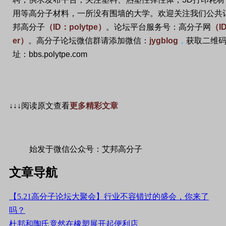
用等高分子材料，一所没有围墙的大学。欢迎关注我们公共
邦高分子
（
ID
：
polytpe
）
。论坛平台服务号：高分子网
（
I
er
）
。高分子论坛微信群请添加微信：
jygblog
，
获取二维
址：
bbs.polytpe.com
↓↓↓
阅读原文查看
更多精彩文章
始发于微信公众号：艾邦高分子
文章导航
【5.21高分子论坛大聚会】行业不容错过的盛会，你来了
吗？
杜邦和陶氏竟然在橡塑展开起便利店