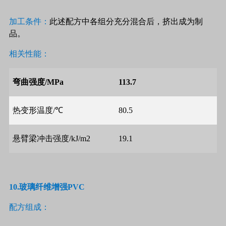
加工条件：
此述配方中各组分充分混合后，挤出成为制
品。
相关性能：
弯曲强度
/MPa
113.7
热变形温度
/
℃
80.5
悬臂梁冲击强度
/kJ/m2
19.1
10.
玻璃纤维增强
PVC
配方组成：