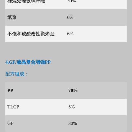
硅烷处理玻璃纤维
30%
纸浆
6%
不饱和羧酸改性聚烯烃
6%
4.GF/
液晶复合增强
PP
配方组成：
PP
70%
TLCP
5%
GF
30%