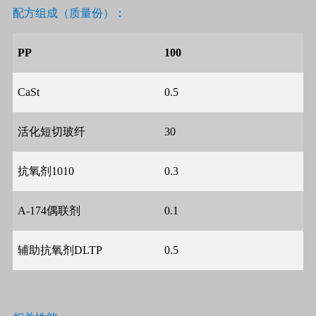
配方组成（质量份）：
PP
100
CaSt
0.5
活化短切玻纤
30
抗氧剂
1010
0.3
A-174
偶联剂
0.1
辅助抗氧剂
DLTP
0.5