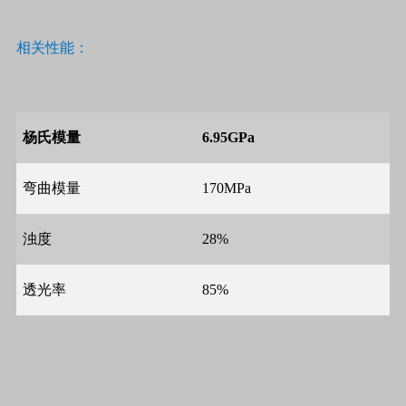
相关性能：
杨氏模量
6.95GPa
弯曲模量
170MPa
浊度
28%
透光率
85%