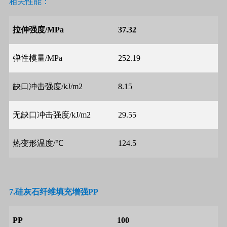
相关性能：
拉伸强度
/MPa
37.32
弹性模量
/MPa
252.19
缺口冲击强度
/kJ/m2
8.15
无缺口冲击强度
/kJ/m2
29.55
热变形温度
/
℃
124.5
7.
硅灰石纤维填充增强
PP
PP
100