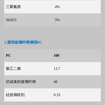
三聚氰胺
4%
Sb2O3
5%
5.
透明玻璃纤维增强
PC
PC
100
聚乙二烯
13.7
切成束的玻璃纤维
49
硅烷偶联剂
0.33