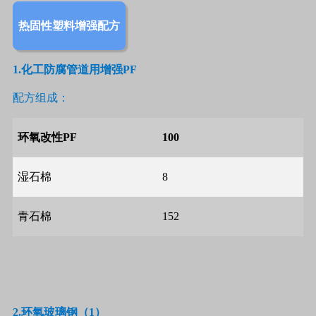
热固性塑料增强配方
1.
化工防腐管道用增强
PF
配方组成：
环氧改性
PF
100
湿石棉
8
青石棉
152
2.
环氧玻璃钢（
1
）