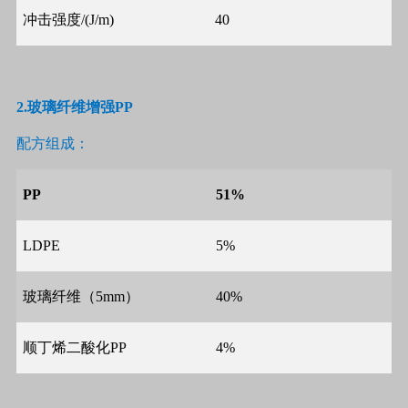
冲击强度
/(J/m)
40
2.
玻璃纤维增强
PP
配方组成：
PP
51%
LDPE
5%
玻璃纤维（
5mm
）
40%
顺丁烯二酸化
PP
4%