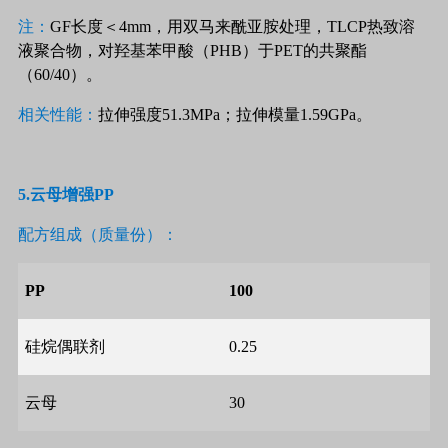
注：
GF
长度＜
4mm
，用双马来酰亚胺处理，
TLCP
热致溶
液聚合物，对羟基苯甲酸（
PHB
）于
PET
的共聚酯
（
60/40
）。
相关性能：
拉伸强度
51.3MPa
；拉伸模量
1.59GPa
。
5.
云母增强
PP
配方组成（质量份）：
PP
100
硅烷偶联剂
0.25
云母
30