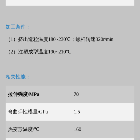
加工条件：
（
1
）挤出造粒温度
180~230
℃；螺杆转速
320r/min
（
2
）注塑成型温度
190~210
℃
相关性能：
拉伸强度
/MPa
70
弯曲弹性模量
/GPa
1.5
热变形温度
/
℃
160