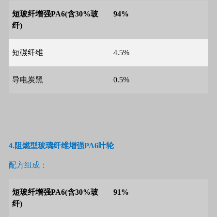
短玻纤增强
PA6(
含
30%
玻
94%
纤
)
短碳纤维
4.5%
导电炭黑
0.5%
4.
阻燃型玻璃纤维增强
PA6
叶轮
配方组成：
短玻纤增强
PA6(
含
30%
玻
91%
纤
)