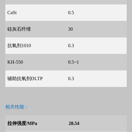
CaSt
0.5
硅灰石纤维
30
抗氧剂
1010
0.3
KH-550
0.5~1
辅助抗氧剂
DLTP
0.3
相关性能：
拉伸强度
/MPa
28.54