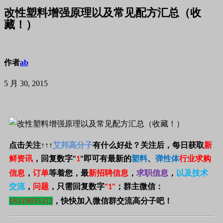
改性塑料增强原理以及常见配方汇总（收
藏！）
作者
ab
5 月 30, 2015
点击关注
↑↑↑
艾邦高分子
有什么好处？关注后，每日获取
新
鲜资讯
，回复数字
即可有最新的
塑料
、
弹性体
行业求购
"
1
"
信息
，
订单
等着您，最
新招聘信息
，
求职信息
，
以及技术
交流
，
问题
，只需回复数字
；
群主微信：
"1"
18319055312
，快快加入微信群交流高分子吧！