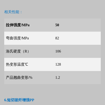
相关性能：
拉伸强度
/MPa
50
弯曲强度
/MPa
82
洛氏硬度（
R
）
106
热变形温度℃
128
产品翘曲变形
/%
1.2
6.
短切玻纤增强
PP