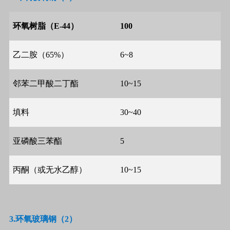
环氧树脂（
E-44
）
100
乙二胺（
65%
）
6~8
邻苯二甲酸二丁酯
10~15
填料
30~40
亚磷酸三苯酯
5
丙酮（或无水乙醇）
10~15
3.
环氧玻璃钢（
2
）