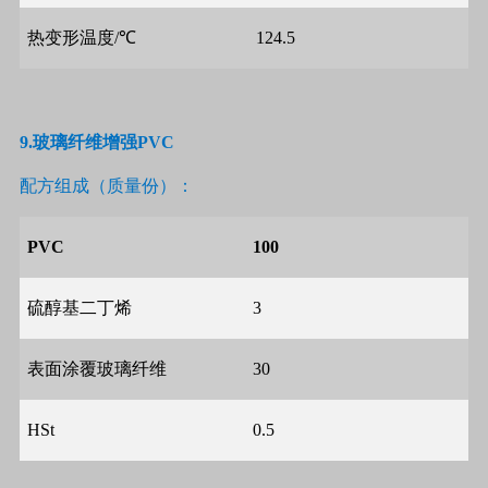
热变形温度
/
℃
124.5
9.
玻璃纤维增强
PVC
配方组成（质量份）：
PVC
100
硫醇基二丁烯
3
表面涂覆玻璃纤维
30
HSt
0.5