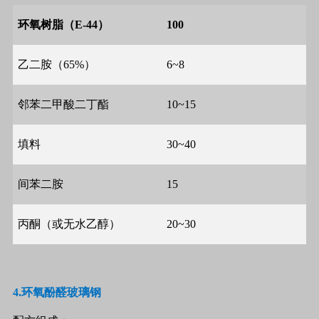
环氧树脂（
E-44
）
100
乙二胺（
65%
）
6~8
邻苯二甲酸二丁酯
10~15
填料
30~40
间苯二胺
15
丙酮（或无水乙醇）
20~30
4.
环氧酚醛玻璃钢