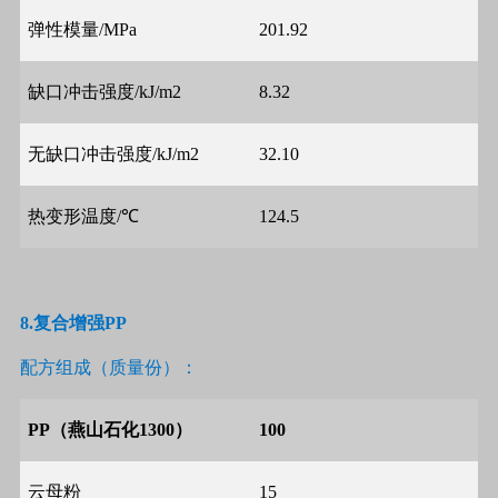
弹性模量
/MPa
201.92
缺口冲击强度
/kJ/m2
8.32
无缺口冲击强度
/kJ/m2
32.10
热变形温度
/
℃
124.5
8.
复合增强
PP
配方组成（质量份）：
PP
（燕山石化
1300
）
100
云母粉
15