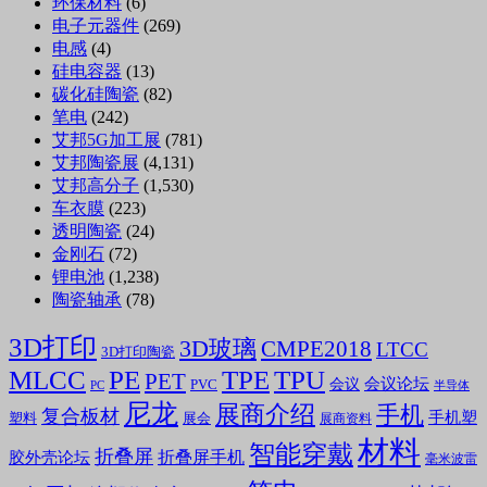
环保材料
(6)
电子元器件
(269)
电感
(4)
硅电容器
(13)
碳化硅陶瓷
(82)
笔电
(242)
艾邦5G加工展
(781)
艾邦陶瓷展
(4,131)
艾邦高分子
(1,530)
车衣膜
(223)
透明陶瓷
(24)
金刚石
(72)
锂电池
(1,238)
陶瓷轴承
(78)
3D打印
3D玻璃
CMPE2018
LTCC
3D打印陶瓷
MLCC
PE
TPE
TPU
PET
会议论坛
会议
PVC
PC
半导体
尼龙
展商介绍
手机
复合板材
手机塑
塑料
展会
展商资料
材料
智能穿戴
折叠屏
折叠屏手机
胶外壳论坛
毫米波雷