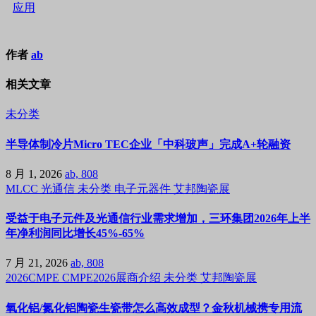
应用
作者
ab
相关文章
未分类
半导体制冷片Micro TEC企业「中科玻声」完成A+轮融资
8 月 1, 2026
ab, 808
MLCC
光通信
未分类
电子元器件
艾邦陶瓷展
受益于电子元件及光通信行业需求增加，三环集团2026年上半
年净利润同比增长45%-65%
7 月 21, 2026
ab, 808
2026CMPE
CMPE2026展商介绍
未分类
艾邦陶瓷展
氧化铝/氮化铝陶瓷生瓷带怎么高效成型？金秋机械携专用流