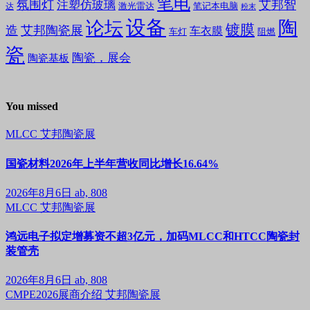
笔电
氛围灯
艾邦智
注塑仿玻璃
笔记本电脑
激光雷达
达
粉末
设备
陶
论坛
镀膜
造
艾邦陶瓷展
车衣膜
车灯
阻燃
瓷
陶瓷，展会
陶瓷基板
You missed
MLCC
艾邦陶瓷展
国瓷材料2026年上半年营收同比增长16.64%
2026年8月6日
ab, 808
MLCC
艾邦陶瓷展
鸿远电子拟定增募资不超3亿元，加码MLCC和HTCC陶瓷封
装管壳
2026年8月6日
ab, 808
CMPE2026展商介绍
艾邦陶瓷展