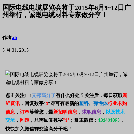
国际电线电缆展览会将于2015年6月9~12日广
州举行，诚邀电缆材料专家做分享！
作者
ab
5 月 31, 2015
点击关注
↑↑↑
艾邦高分子
有什么好处？关注后，每日获取
新
鲜资讯
，回复数字
即可有最新的
塑料
、
弹性体
行业求购
"
1
"
信息
，
订单
等着您，最
新招聘信息
，
求职信息
，
以及技术
交流
，
问题
，只需回复数字
；
群主微信：
，
"1"
181431895
快快加入微信群交流高分子吧！