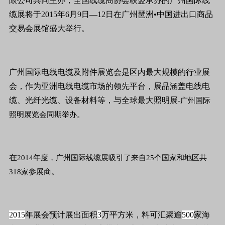
限公司共同主办，全国线缆商协会联盟承办的广州国际线
缆展将于
2015
年
6
月
9
日
—12
日在广州琶洲
•
中国进出口商品
交易会展馆盛大举行
。
广州国际电线电缆及附件展览会是区内最大规模的行业展
会，作为亚洲电线电缆市场的领先平台，展品涵盖电线电
缆、光纤光缆、设备材料等，与全球最大照明展
-
广州国际
照明展览会同期举办。
在
2014
年度，广州国际线缆展吸引了来自
25
个国家和地区共
318
家参展商。
2015
年展会预计展出面积
3
万平方米，料可汇聚逾
500
家海