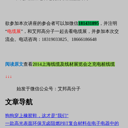
欲参加本次讲座的参会者可以加微信
181431895
，并注明
“
电缆展
”，和艾邦高分子一起去看电缆展，并参加本次交
流会。电话咨询：18319033825、18666186648
阅读原文
查看
2014上海线缆及线材展览会之充电桩线缆
↓↓↓
始发于微信公众号：艾邦高分子
文章导航
狗狗穿上橡胶鞋，这才是"我们"
一款高光表面环保无卤阻燃PBT复合材料在电子电器中的