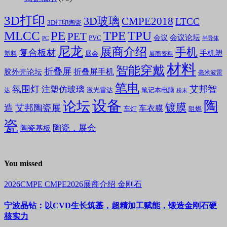
3D打印
3D玻璃
CMPE2018
LTCC
3D打印陶瓷
MLCC
PE
TPE
TPU
PET
会议论坛
会议
PVC
PC
半导体
尼龙
展商介绍
手机
复合板材
手机塑
塑料
展会
展商资料
材料
智能穿戴
折叠屏
折叠屏手机
胶外壳论坛
毫米波雷
笔电
氛围灯
艾邦智
注塑仿玻璃
笔记本电脑
激光雷达
达
粉末
设备
陶
论坛
镀膜
造
艾邦陶瓷展
车衣膜
车灯
阻燃
瓷
陶瓷，展会
陶瓷基板
You missed
2026CMPE
CMPE2026展商介绍
金刚石
宁波晶钻：以CVD生长筑基，超精加工赋能，锻造金刚石硬
核实力