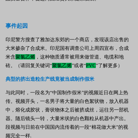
事件起因
印尼警方搜查了雅加达东郊的一个商店，发现该店出售的
大米掺杂了合成米。印尼国有调查公司上周四宣布，合成
米含
聚氯乙烯
，这种物质通常被用来做管道、电缆和地
砖。（请回复关键词“
聚氯乙烯
”或者“
PVC
”了解更多）
典型的挤出造粒生产线竟被当成制作假米
与此同时，一段名为“中国制作假米”的视频近日在网上热
传。
视频开头，一名男子将大量的白色絮状物，放入机器
中，熔化成胶状，膏状物体之后被挤成丝，运往另一部机
器。随后镜头一转，大量米状的白色颗粒从机器中产出。
段视频与日前在中国国内流传着的一段“棉花做大米”的视
频完全一样.