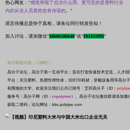
热心网友：“
感觉举报了也没什么用。更可悲的是塑料行业
内的从业人员竟然也有传谣的
。”
谣言传播总是快于真相，请各位同行转发告知！
加入讨论，请加微信“
18666186648
”或“
181431895
”
每日精彩内容，订阅吧！
高分子论坛，高分子第一互动平台；旨在打造快速技术交流，人才招
3D
平台；关注塑料、热塑性弹性体，
打印耗材，穿戴设备用等高分
ID
polytp
有围墙的大学。欢迎关注我们公共订阅号：艾邦高分子（
：
ID
cnpolymer
服务号：高分子网（
：
）。高分子论坛微信群请添加微
bbs.polytpe.com
获取二维码；论坛网址：