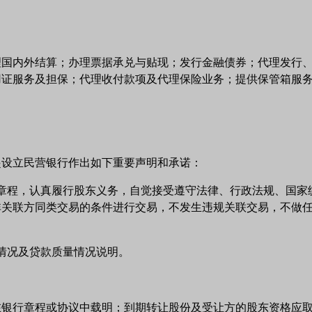
理国内外结算；办理票据承兑与贴现；发行金融债券；代理发行
用证服务及担保；代理收付款项及代理保险业务；提供保管箱服
起设立民营银行作出如下重要声明和承诺：
章程，认真履行股东义务，自觉接受遵守法律、行政法规、国家
非关联方同类交易的条件进行交易，不发生违规关联交易，不做
情况及贷款质量情况说明。
在银行章程或协议中载明；到期转让股份及受让方的股东资格应