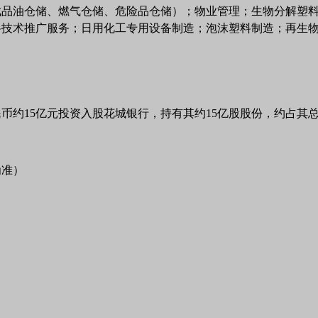
成品油仓储、燃气仓储、危险品仓储）；物业管理；生物分解塑
料技术推广服务；日用化工专用设备制造；泡沫塑料制造；再生
约15亿元投资入股花城银行，持有其约15亿股股份，约占其总股
为准）