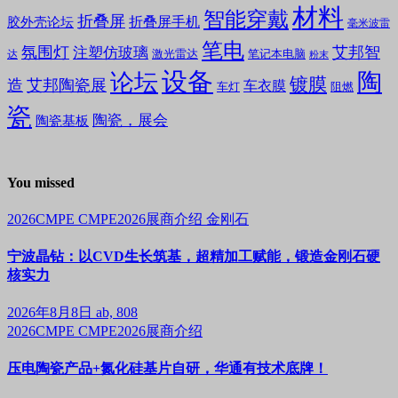
材料
智能穿戴
折叠屏
折叠屏手机
胶外壳论坛
毫米波雷
笔电
氛围灯
艾邦智
注塑仿玻璃
笔记本电脑
激光雷达
达
粉末
设备
陶
论坛
镀膜
造
艾邦陶瓷展
车衣膜
车灯
阻燃
瓷
陶瓷，展会
陶瓷基板
You missed
2026CMPE
CMPE2026展商介绍
金刚石
宁波晶钻：以CVD生长筑基，超精加工赋能，锻造金刚石硬
核实力
2026年8月8日
ab, 808
2026CMPE
CMPE2026展商介绍
压电陶瓷产品+氮化硅基片自研，华通有技术底牌！