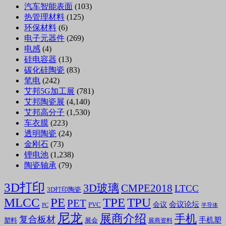
汽车智能表面
(103)
热管理材料
(125)
环保材料
(6)
电子元器件
(269)
电感
(4)
硅电容器
(13)
碳化硅陶瓷
(83)
笔电
(242)
艾邦5G加工展
(781)
艾邦陶瓷展
(4,140)
艾邦高分子
(1,530)
车衣膜
(223)
透明陶瓷
(24)
金刚石
(73)
锂电池
(1,238)
陶瓷轴承
(79)
3D打印
3D玻璃
CMPE2018
LTCC
3D打印陶瓷
MLCC
PE
TPE
TPU
PET
会议论坛
会议
PVC
PC
半导体
尼龙
展商介绍
手机
复合板材
手机塑
塑料
展会
展商资料