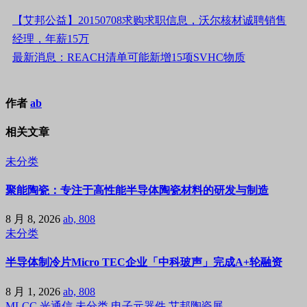
【艾邦公益】20150708求购求职信息，沃尔核材诚聘销售
经理，年薪15万
最新消息：REACH清单可能新增15项SVHC物质
作者
ab
相关文章
未分类
聚能陶瓷：专注于高性能半导体陶瓷材料的研发与制造
8 月 8, 2026
ab, 808
未分类
半导体制冷片Micro TEC企业「中科玻声」完成A+轮融资
8 月 1, 2026
ab, 808
MLCC
光通信
未分类
电子元器件
艾邦陶瓷展