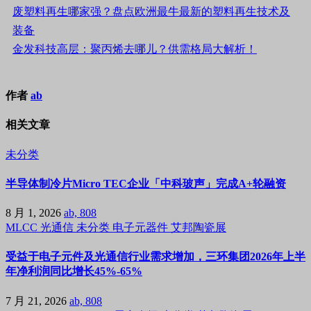
废塑料再生哪家强？盘点欧洲最牛最新的塑料再生技术及
装备
金发科技高层：聚丙烯去哪儿？供需格局大解析！
作者
ab
相关文章
未分类
半导体制冷片Micro TEC企业「中科玻声」完成A+轮融资
8 月 1, 2026
ab, 808
MLCC
光通信
未分类
电子元器件
艾邦陶瓷展
受益于电子元件及光通信行业需求增加，三环集团2026年上半
年净利润同比增长45%-65%
7 月 21, 2026
ab, 808