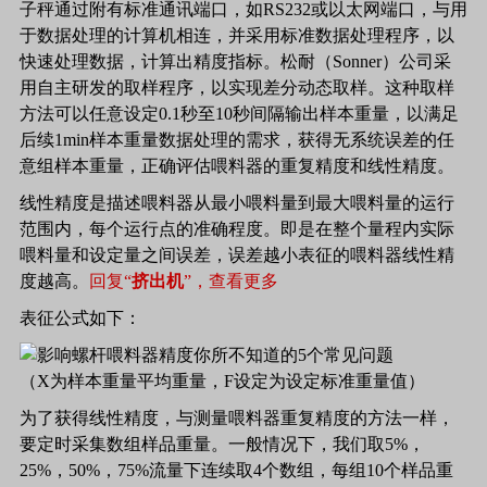
子秤通过附有标准通讯端口，如RS232或以太网端口，与用
于数据处理的计算机相连，并采用标准数据处理程序，以
快速处理数据，计算出精度指标。松耐（Sonner）公司采
用自主研发的取样程序，以实现差分动态取样。这种取样
方法可以任意设定0.1秒至10秒间隔输出样本重量，以满足
后续1min样本重量数据处理的需求，获得无系统误差的任
意组样本重量，正确评估喂料器的重复精度和线性精度。
线性精度是描述喂料器从最小喂料量到最大喂料量的运行
范围内，每个运行点的准确程度。即是在整个量程内实际
喂料量和设定量之间误差，误差越小表征的喂料器线性精
度越高。
回复“
挤出机
”，查看更多
表征公式如下：
（
X
为样本重量平均重量，
F
设定为设定标准重量值）
为了获得线性精度，与测量喂料器重复精度的方法一样，
要定时采集数组样品重量。一般情况下，我们取5%，
25%，50%，75%流量下连续取4个数组，每组10个样品重