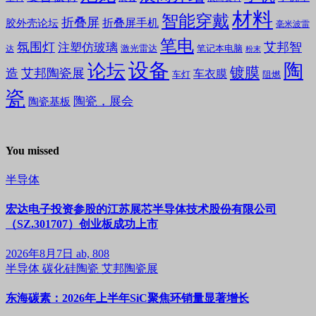
材料
智能穿戴
折叠屏
折叠屏手机
胶外壳论坛
毫米波雷
笔电
氛围灯
艾邦智
注塑仿玻璃
笔记本电脑
激光雷达
达
粉末
设备
陶
论坛
镀膜
造
艾邦陶瓷展
车衣膜
车灯
阻燃
瓷
陶瓷，展会
陶瓷基板
You missed
半导体
宏达电子投资参股的江苏展芯半导体技术股份有限公司
（SZ.301707）创业板成功上市
2026年8月7日
ab, 808
半导体
碳化硅陶瓷
艾邦陶瓷展
东海碳素：2026年上半年SiC聚焦环销量显著增长