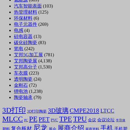
汽车智能表面
(103)
热管理材料
(125)
环保材料
(6)
电子元器件
(269)
电感
(4)
硅电容器
(13)
碳化硅陶瓷
(83)
笔电
(242)
艾邦5G加工展
(781)
艾邦陶瓷展
(4,138)
艾邦高分子
(1,530)
车衣膜
(223)
透明陶瓷
(24)
金刚石
(72)
锂电池
(1,238)
陶瓷轴承
(79)
3D打印
3D玻璃
CMPE2018
LTCC
3D打印陶瓷
MLCC
PE
TPE
TPU
PET
会议论坛
会议
PVC
PC
半导体
尼龙
展商介绍
手机
复合板材
手机塑
塑料
展会
展商资料