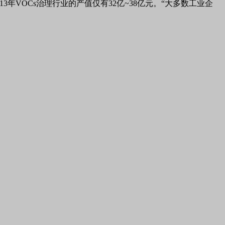
13
年
VOCs
治理行业的产值仅有
32
亿
~38
亿元。“大多数工业企