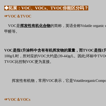
◆拓展：VOC、VOCs、TVOC你能区分吗？
☞VOC＆TVOC
VOC是
挥发性有机化合物
的简称，英语全称
Volatile organi
甲醛等。
VOC是指1升涂料中含有有机挥发物的重量，而TVOC是指
100g/L时，所对应的VOC大约是(39-44)g/L。因此;
TVOC比控制VOC更为直接。
挥发性有机物，常用VOC表示，它是Votatileorganic
☞VOC＆VOCs