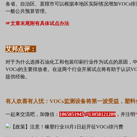
各省、自治区、直辖市可以根据本地区实际情况增加VOCs排
一般公共预算管理。
☞文章末尾附有具体试点办法
艾邦点评：
对于为什么选择石油化工和包装印刷行业作为试点的原因，
VOCs
的主要排放者。在这两个行业开展试点将有助于认识
VO
提供经验。
有人欢喜有人忧：
VOCs
监测设备将第一波受益，塑料
一起来交流吧，加微信：
1865851945
或
13058121209
，
并注明