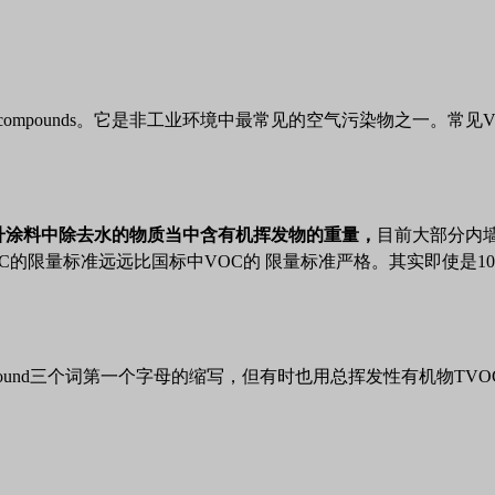
c compounds
。它是非工业环境中最常见的空气污染物之一。常见
1升涂料中除去水的物质当中含有机挥发物的重量，
目前大部分内墙
环标中TVOC的限量标准远远比国标中VOC的 限量标准严格。其实即使
Compound三个词第一个字母的缩写，但有时也用总挥发性有机物TV