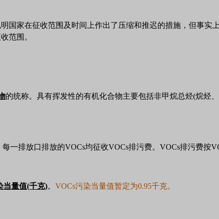
明国家在征收范围及时间上作出了压缩和推迟的措施，但事实上
征收范围。
物
的统称。具有挥发性的有机化合物主要包括非甲烷总烃(烷烃、
。每一排放口排放的VOCs均征收VOCs排污费。VOCs排污费按
染当量值(千克)
。
VOCs污染当量值暂定为0.95千克。