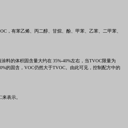
VOC
，有苯乙烯、丙二醇、甘烷、酚、甲苯、乙苯、二甲苯、
涂料的体积固含量大约在 35%-40%左右，当TVOC限量为
是100%的固含，VOC仍然大于TVOC。由此可见，控制配方中的
OC来表示。