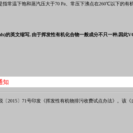
）挥发性有机物，是指常温下饱和蒸汽压大于70 Pa、常压下沸点在260℃
c compounds)的英文缩写, 由于挥发性有机化合物一般成分不只一种
通知
2015〕71号印发《挥发性有机物排污收费试点办法》。该《办法