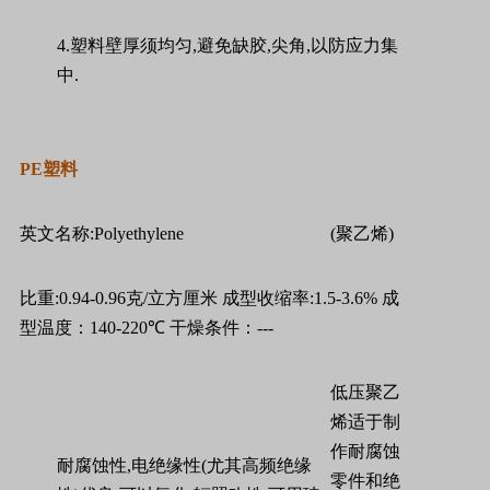
4.
塑料壁厚须均匀
,
避免缺胶
,
尖角
,
以防应力集
中
.
PE
塑料
英文名称
:Polyethylene
(
聚乙烯
)
比重
:0.94-0.96
克
/
立方厘米
成型收缩率
:1.5-3.6%
成
型温度：
140-220
℃
干燥条件：
---
低压聚乙
烯适于制
作耐腐蚀
耐腐蚀性
,
电绝缘性
(
尤其高频绝缘
零件和绝