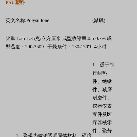
PSU
塑料
英文名称
:Polysulfone
(
聚砜
)
比重
:1.25-1.35
克
/
立方厘米
成型收缩率
:0.5-0.7%
成
型温度：
290-350
℃
干燥条件：
130-150
℃
4
小时
1
、适于制
作耐热
件、绝缘
件、减磨
耐磨件、
仪器仪表
零件及医
疗器械零
件，聚芳
1
、聚砜为琥珀透明固体材料，硬度