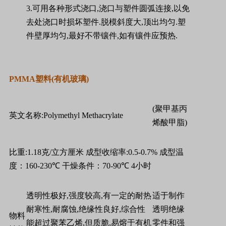
3.
可用各种形式浇口
,
浇口与塑件圆弧连接
,
以免
去处浇口时损坏塑件
.
脱模斜度大
,
顶出均匀
.
塑
件壁厚均匀
,
最好不带镶件
,
如有镶件应预热
.
PMMA
塑料
(
有机玻璃
)
(
聚甲基丙
英文名称
:Polymethyl Methacrylate
烯酸甲脂
)
比重
:1.18
克
/
立方厘米
成型收缩率
:0.5-0.7%
成型温
度：
160-230
℃
干燥条件：
70-90
℃
4
小时
透明性极好
,
强度较高
,
有一定的耐热
适于制作
耐寒性
,
耐腐蚀
,
绝缘性良好
,
综合性
透明绝缘
物料
能超过聚苯乙烯
,
但质脆
,
易熔于有机
零件和强