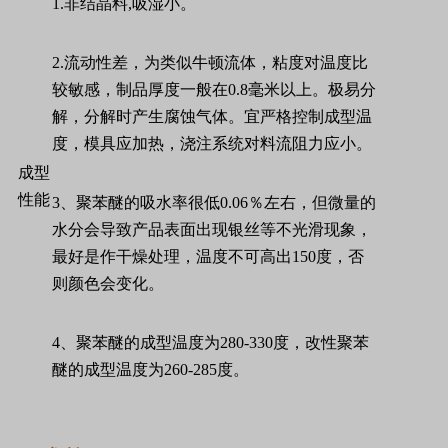
1.
非结晶料
,
吸湿小。
2.
流动性差，为类似牛顿流体，粘度对温度比
较敏感，制品厚度一般在
0.8
毫米以上。极易分
解，分解时产生腐蚀气体。宜严格控制成型温
度，模具应加热，浇注系统对料流阻力应小。
成型
性能
3
、聚苯醚的吸水率很低
0.06
％左右，但微量的
水分会导致产品表面出现银丝等不光滑现象，
最好是作干燥处理，温度不可高出
150
度，否
则颜色会变化。
4
、聚苯醚的成型温度为
280-330
度，改性聚苯
醚的成型温度为
260-285
度。