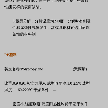
成型
2.
摩擦系数低，弹性好，塑件表面易产生皱纹
性能
花样的表面缺陷。
3.
极易分解，分解温度为
240
度。分解时有刺激
性和腐蚀性气体发生。故模具钢材宜选用耐腐
蚀性的材料制
PP
塑料
英文名称
:Polypropylene
(
聚丙烯
)
比重
:0.9-0.91
克
/
立方厘米
成型收缩率
:1.0-2.5%
成型
温度：
160-220
℃
干燥条件：
---
密度小
,
强度刚度
,
硬度耐热性均优于
适于制作