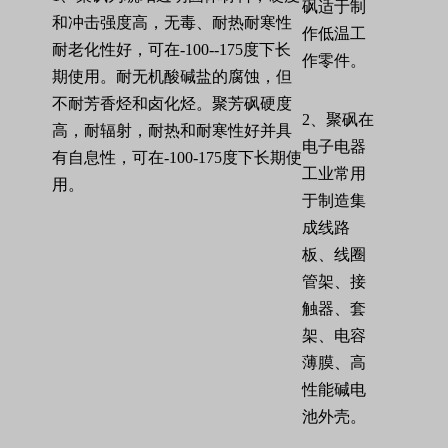
砜适于制
和冲击强度高，无毒、耐热耐寒性
作低温工
耐老化性好，可在
-100--175
度下长
作零件。
期使用。耐无机酸碱盐的腐蚀，但
不耐芳香烃和卤化烃。聚芳砜硬度
2
、聚砜在
高，耐辐射，耐热和耐寒性好并具
电子电器
有自息性，可在
-100-175
度下长期使
工业常用
用。
于制造集
成线路
板、线圈
管架、接
触器、套
架、电容
薄膜、高
性能碱电
池外壳。