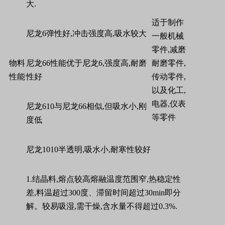
大
.
适于制作
尼龙
6
弹性好
,
冲击强度高
,
吸水较大
一般机械
零件
,
减磨
物料
尼龙
66
性能优于尼龙
6,
强度高
,
耐磨
耐磨零件
,
性能
性好
传动零件
,
以及化工
,
电器
,
仪表
尼龙
610
与尼龙
66
相似
,
但吸水小
,
刚
等零件
度低
尼龙
1010
半透明
,
吸水小
,
耐寒性较好
1.
结晶料
,
熔点较高熔融温度范围窄
,
热稳定性
差
,
料温超过
300
度、滞留时间超过
30min
即分
解。较易吸湿
,
需干燥
,
含水量不得超过
0.3%.