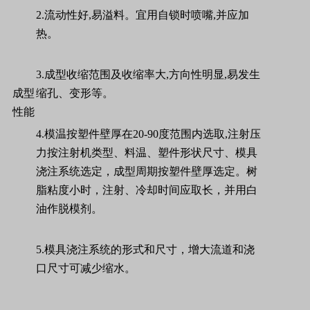
2.
流动性好
,
易溢料。宜用自锁时喷嘴
,
并应加
热。
3.
成型收缩范围及收缩率大
,
方向性明显
,
易发生
成型
缩孔、变形等。
性能
4.
模温按塑件壁厚在
20-90
度范围内选取
,
注射压
力按注射机类型、料温、塑件形状尺寸、模具
浇注系统选定，成型周期按塑件壁厚选定。树
脂粘度小时，注射、冷却时间应取长，并用白
油作脱模剂。
5.
模具浇注系统的形式和尺寸，增大流道和浇
口尺寸可减少缩水。