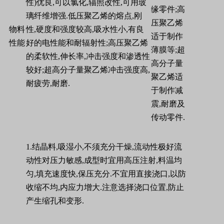
性
)
优良
,
可以氯化
,
辐照改性
,
可用玻
缘零件
;
高
璃纤维增强
.
低压聚乙烯的熔点
,
刚
压聚乙烯
物料
性
,
硬度和强度较高
,
吸水性小
,
有良
适于制作
性能
好的电性能和耐辐射性
;
高压聚乙烯
薄膜等
;
超
的柔软性
,
伸长率
,
冲击强度和渗透性
高分子量
较好
;
超高分子量聚乙烯冲击强度高
,
聚乙烯适
耐疲劳
,
耐磨
.
于制作减
震
,
耐磨及
传动零件
.
1.
结晶料
,
吸湿小
,
不须充分干燥
,
流动性极好流
动性对压力敏感
,
成型时宜用高压注射
,
料温均
匀
,
填充速度快
,
保压充分
.
不宜用直接浇口
,
以防
收缩不均
,
内应力增大
.
注意选择浇口位置
,
防止
产生缩孔和变形
.