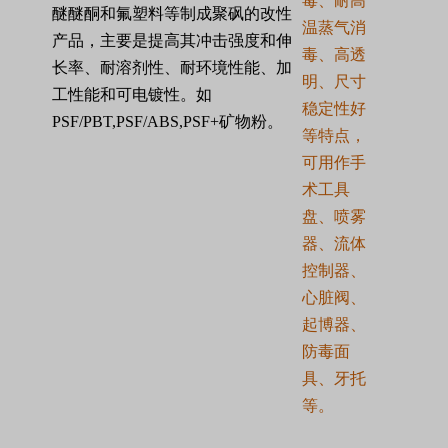
毒、耐高
醚醚酮和氟塑料等制成聚砜的改性
温蒸气消
产品，主要是提高其冲击强度和伸
毒、高透
长率、耐溶剂性、耐环境性能、加
明、尺寸
工性能和可电镀性。如
稳定性好
PSF/PBT,PSF/ABS,PSF+
矿物粉。
等特点，
可用作手
术工具
盘、喷雾
器、流体
控制器、
心脏阀、
起博器、
防毒面
具、牙托
等。