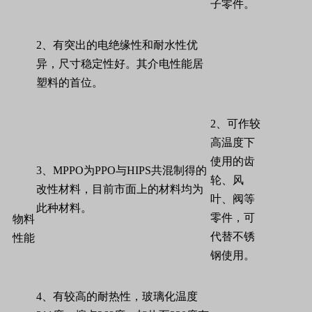
子零件。
2
、有突出的电绝缘性和耐水性优
异，尺寸稳定性好。其介电性能居
塑料的首位。
2
、可作较
高温度下
使用的齿
3
、
MPPO
为
PPO
与
HIPS
共混制得的
轮、风
改性材料，目前市面上的材料均为
叶、阀等
此种材料。
零件，可
物料
代替不锈
性能
钢使用。
4
、有较高的耐热性，玻璃化温度