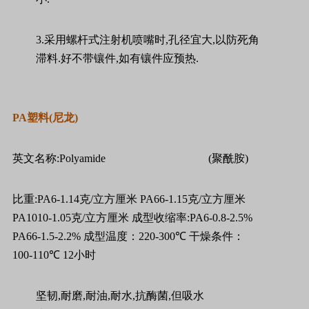
3.
采用螺杆式注射机喷嘴时
,
孔径宜大
,
以防死角
滞料
.
好不带镶件
,
如有镶件应预热
.
PA
塑料
(
尼龙
)
英文名称
:Polyamide
(
聚酰胺
)
比重
:PA6-1.14
克
/
立方厘米
PA66-1.15
克
/
立方厘米
PA1010-1.05
克
/
立方厘米
成型收缩率
:PA6-0.8-2.5%
PA66-1.5-2.2%
成型温度：
220-300
℃
干燥条件：
100-110
℃
12
小时
坚韧
,
耐磨
,
耐油
,
耐水
,
抗酶菌
,
但吸水