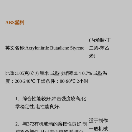
ABS
塑料
(
丙烯腈
-
丁
英文名称
:Acrylonitrile Butadiene Styrene
二烯
-
苯乙
烯
)
比重
:1.05
克
/
立方厘米
成型收缩率
:0.4-0.7%
成型温
度：
200-240
℃
干燥条件：
80-90
℃
2
小时
1
、综合性能较好
,
冲击强度较高
,
化
学稳定性
,
电性能良好
.
适于制作
2
、与
372
有机玻璃的熔接性良好
,
制
一般机械
成双色塑件
,
且可表面镀铬
,
喷漆处