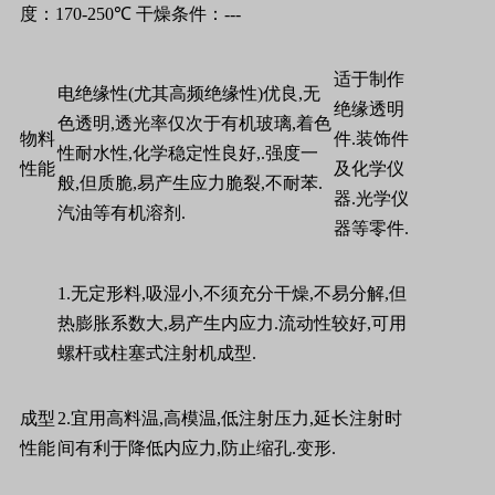
度：
170-250
℃
干燥条件：
---
适于制作
电绝缘性
(
尤其高频绝缘性
)
优良
,
无
绝缘透明
色透明
,
透光率仅次于有机玻璃
,
着色
物料
件
.
装饰件
性耐水性
,
化学稳定性良好
,.
强度一
性能
及化学仪
般
,
但质脆
,
易产生应力脆裂
,
不耐苯
.
器
.
光学仪
汽油等有机溶剂
.
器等零件
.
1.
无定形料
,
吸湿小
,
不须充分干燥
,
不易分解
,
但
热膨胀系数大
,
易产生内应力
.
流动性较好
,
可用
螺杆或柱塞式注射机成型
.
成型
2.
宜用高料温
,
高模温
,
低注射压力
,
延长注射时
性能
间有利于降低内应力
,
防止缩孔
.
变形
.