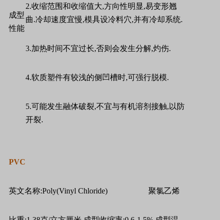
2.
收缩范围和收缩值大
,
方向性明显
,
易变形翘
成型
曲
.
冷却速度宜慢
,
模具设冷料穴
,
并有冷却系统
.
性能
3.
加热时间不宜过长
,
否则会发生分解
,
灼伤
.
4.
软质塑件有较浅的侧凹槽时
,
可强行脱模
.
5.
可能发生融体破裂
,
不宜与有机溶剂接触
,
以防
开裂
.
PVC
英文名称
:Poly(Vinyl Chloride)
聚氯乙烯
比重
:1.38
克
/
立方厘米
成型收缩率
:0.6-1.5%
成型温