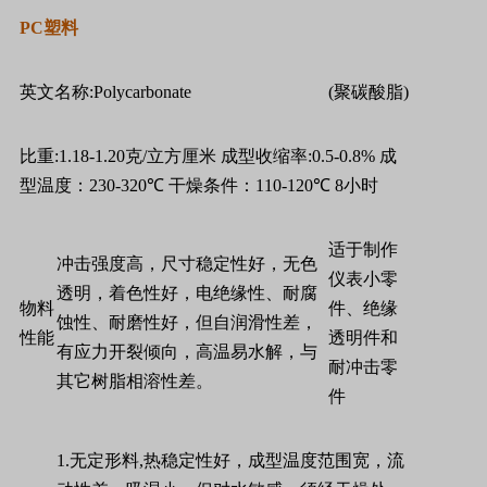
PC
塑料
英文名称
:Polycarbonate
(
聚碳酸脂
)
比重
:1.18-1.20
克
/
立方厘米
成型收缩率
:0.5-0.8%
成
型温度：
230-320
℃
干燥条件：
110-120
℃
8
小时
适于制作
冲击强度高，尺寸稳定性好，无色
仪表小零
透明，着色性好，电绝缘性、耐腐
物料
件、绝缘
蚀性、耐磨性好，但自润滑性差，
性能
透明件和
有应力开裂倾向，高温易水解，与
耐冲击零
其它树脂相溶性差。
件
1.
无定形料
,
热稳定性好，成型温度范围宽，流