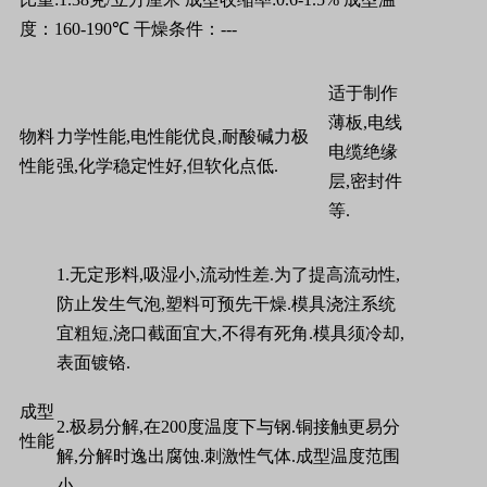
度：
160-190
℃
干燥条件：
---
适于制作
薄板
,
电线
物料
力学性能
,
电性能优良
,
耐酸碱力极
电缆绝缘
性能
强
,
化学稳定性好
,
但软化点低
.
层
,
密封件
等
.
1.
无定形料
,
吸湿小
,
流动性差
.
为了提高流动性
,
防止发生气泡
,
塑料可预先干燥
.
模具浇注系统
宜粗短
,
浇口截面宜大
,
不得有死角
.
模具须冷却
,
表面镀铬
.
成型
2.
极易分解
,
在
200
度温度下与钢
.
铜接触更易分
性能
解
,
分解时逸出腐蚀
.
刺激性气体
.
成型温度范围
小
.