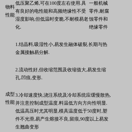
低压聚乙烯
,
可在
100
度左右使用
.
具
一般机械
物料
有良好的电性能和高频绝缘性不受
零件
,
耐腐
性能
湿度影响
,
但低温时变脆
,
不耐模易老
蚀零件和
化
.
绝缘零件
1.
结晶料
,
吸湿性小
,
易发生融体破裂
,
长期与热
金属接触易分解
.
2.
流动性好
,
但收缩范围及收缩值大
,
易发生缩
孔
.
凹痕
,
变形
.
成型
3.
冷却速度快
,
浇注系统及冷却系统应缓慢散热
,
性能
并注意控制成型温度
.
料温低方向方向性明显
.
低温高压时尤其明显
,
模具温度低于
50
度时
,
塑
件不光滑
,
易产生熔接不良
,
留痕
,90
度以上易发
生翘曲变形