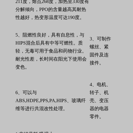
211
度，熔点
268
度，加热至
330
度有
分解倾向，
PPO
的含量越高其耐热
性越好，热变形温度可达
190
度。
5
、阻燃性良好，具有自息性，与
3
、可制作
HIPS
混合后具有中等可燃性。质
螺丝、紧
轻，无毒可用于食品和药物行业。
固件及连
耐光性差，长时间在阳光下使用会
接件。
变色。
4
、电机、
6
、可以与
转子、机
ABS,HDPE,PPS,PA,HIPS
、玻璃纤
壳、变压
维等进行共混改性处理。
器的电器
零件。