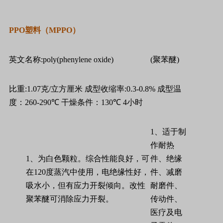
PPO
塑料
（
MPPO
）
英文名称
:poly(phenylene oxide)
(
聚苯醚
)
比重
:1.07
克
/
立方厘米
成型收缩率
:0.3-0.8%
成型温
度：
260-290
℃
干燥条件：
130
℃
4
小时
1
、适于制
作耐热
1
、为白色颗粒。综合性能良好，可
件、绝缘
在
120
度蒸汽中使用，电绝缘性好，
件、减磨
吸水小，但有应力开裂倾向。改性
耐磨件、
聚苯醚可消除应力开裂。
传动件、
医疗及电