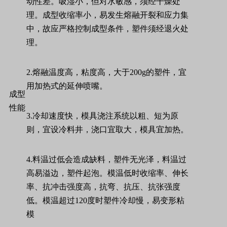
动性差。吸湿小，但对水敏感，须经干燥处
理。成型收缩率小，易发生熔融开裂和应力集
中，故应严格控制成型条件，塑件须经退火处
理。
2.
熔融温度高，粘度高，大于
200g
的塑件，宜
用加热式的延伸喷嘴。
成型
性能
3.
冷却速度快，模具浇注系统以粗、短为原
则，宜设冷料井，浇口宜取大，模具宜加热。
4.
料温过低会造成缺料，塑件无光泽，料温过
高易溢边，塑件起泡。模温低时收缩率、伸长
率、抗冲击强度高，抗弯、抗压、抗张强度
低。模温超过
120
度时塑件冷却慢，易变形粘
模