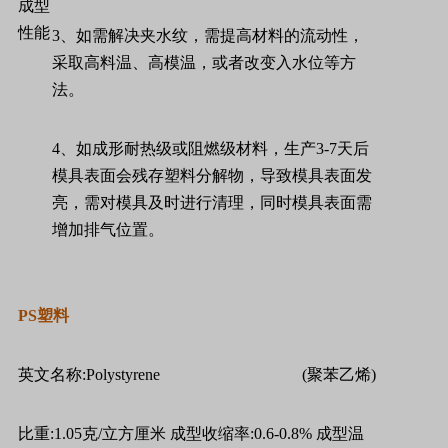
成型
性能
3
、如需解决夹水纹，需提高材料的流动性，
采取高料温、高模温，或者改变入水位等方
法。
4
、如成形耐热级或阻燃级材料，生产
3-7
天后
模具表面会残存塑料分解物，导致模具表面发
亮，需对模具及时进行清理，同时模具表面需
增加排气位置。
PS
塑料
英文名称
:Polystyrene
(
聚苯乙烯
)
比重
:1.05
克
/
立方厘米
成型收缩率
:0.6-0.8%
成型温