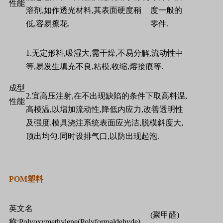
性能
溶剂
,
如作透光材料
,
其表面硬度稍
度一般的
低
,
容易擦花
.
零件
.
1.
无定形料
,
吸湿大
,
需干燥
,
不易分解
,
流动性中
等
,
易发生填充不良
,
粘模
,
收缩
,
熔接痕等
.
成型
2.
宜高压注射
,
在不出现缺陷的条件下取高料温
,
性能
高模温
,
以增加流动性
,
降低内应力
,
改善透明性
及强度
.
模具浇注系统表面应光洁
,
脱模斜度大
,
顶出均匀
.
同时设排气口
,
以防出现起泡
.
POM
塑料
英文名
(
聚甲醛
)
称
:Polyoxymethylene(Polyformaldehyde)