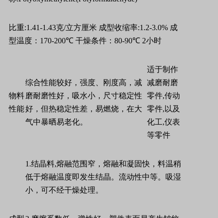
比重
:1.41-1.43
克
/
立方厘米
成型收缩率
:1.2-3.0%
成
型温度：
170-200
℃
干燥条件：
80-90
℃
2
小时
适于制作
综合性能较好，强度、刚度高，减
减磨耐磨
物料
磨耐磨性好，吸水小，尺寸稳定性
零件
,
传动
性能
好，但热稳定性差，易燃烧，在大
零件
,
以及
气中暴晒易老化。
化工
,
仪表
等零件
1.
结晶料
,
熔融范围窄，熔融和凝固快，料温稍
低于熔融温度即发生结晶。流动性中等。吸湿
小，可不经干燥处理。