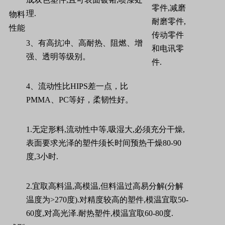
零件
,
减磨
理
.
物料
耐磨零件
,
性能
传动零件
3
、有高抗冲、高耐热、阻燃、增
和电讯零
强、透明等级别。
件
.
4
、流动性比
HIPS
差一点，比
PMMA
、
PC
等好，柔韧性好。
1.
无定形料
,
流动性中等
,
吸湿大
,
必须充分干燥
,
表面要求光泽的塑件须长时间预热干燥
80-90
度
,3
小时
.
2.
宜取高料温
,
高模温
,
但料温过高易分解
(
分解
温度为
>270
度
).
对精度较高的塑件
,
模温宜取
50-
60
度
,
对高光泽
.
耐热塑件
,
模温宜取
60-80
度
.