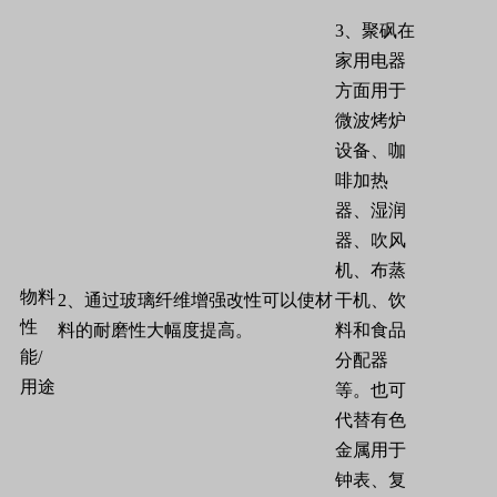
3
、聚砜在
家用电器
方面用于
微波烤炉
设备、咖
啡加热
器、湿润
器、吹风
机、布蒸
物料
2
、通过玻璃纤维增强改性可以使材
干机、饮
性
料的耐磨性大幅度提高。
料和食品
能
/
分配器
用途
等。也可
代替有色
金属用于
钟表、复