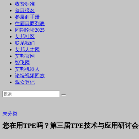
收费标准
参展报名
参展商手册
往届展商列表
同期论坛2025
艾邦社区
联系我们
艾邦人才网
艾邦官网
智飞网
艾邦机器人
论坛视频回放
观众登记
未分类
您在用TPE吗？第三届TPE技术与应用研讨