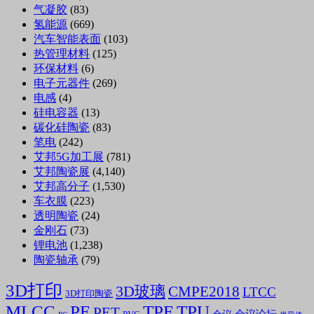
气凝胶
(83)
氢能源
(669)
汽车智能表面
(103)
热管理材料
(125)
环保材料
(6)
电子元器件
(269)
电感
(4)
硅电容器
(13)
碳化硅陶瓷
(83)
笔电
(242)
艾邦5G加工展
(781)
艾邦陶瓷展
(4,140)
艾邦高分子
(1,530)
车衣膜
(223)
透明陶瓷
(24)
金刚石
(73)
锂电池
(1,238)
陶瓷轴承
(79)
3D打印
3D玻璃
CMPE2018
LTCC
3D打印陶瓷
MLCC
PE
TPE
TPU
PET