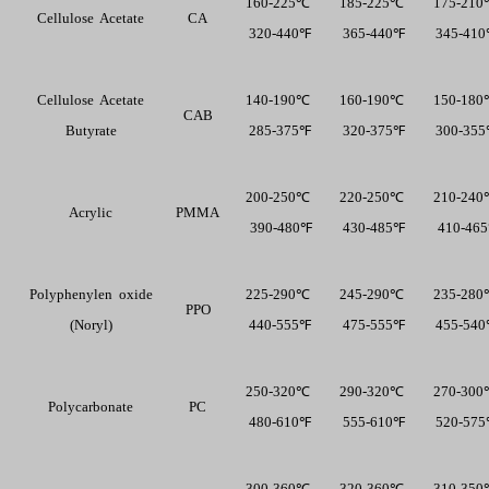
160-225℃
185-225℃
175-21
Cellulose  Acetate 
CA
  320-440℉ 
  365-440℉ 
  345-41
Cellulose  Acetate 
140-190℃
160-190℃
150-18
CAB
Butyrate 
  285-375℉ 
  320-375℉ 
  300-35
200-250℃
220-250℃
210-24
Acrylic 
PMMA
  390-480℉
  430-485℉ 
  410-46
Polyphenylen  oxide 
225-290℃
245-290℃
235-28
PPO
(Noryl) 
  440-555℉ 
  475-555℉ 
  455-54
250-320℃
290-320℃
270-30
Polycarbonate 
PC
  480-610℉ 
  555-610℉ 
  520-57
300-360℃
320-360℃
310-35