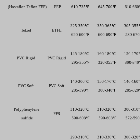
  (Hostaflon Teflon FEP) 
  FEP
  610-735℉ 
  645-700℉ 
  610-66
325-350℃
350-365℃
305-35
Tefzel 
ETFE
  620-600℉ 
  600-690℉ 
  580-67
145-180℃
160-180℃
150-17
PVC Rigid 
PVC Rigid
  295-355℉
  320-355℉ 
  300-34
140-200℃
150-170℃
140-16
PVC Soft 
PVC Soft
  285-390℉
  300-340℉ 
  285-32
Polyphenylene
310-320℃
310-320℃
300-31
PPS
  sulfide 
  590-608℉
  590-608℉
  572-59
290-310℃
310-330℃
300-32