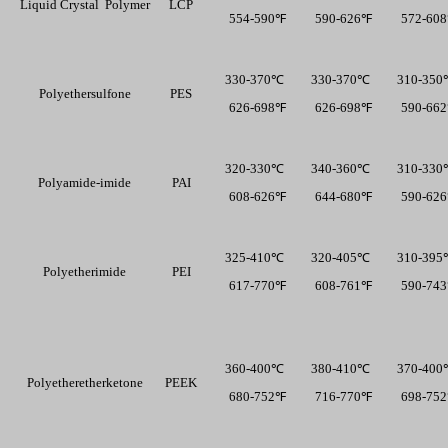
Liquid Crystal  Polymer
LCP
  554-590℉
  590-626℉
  572-60
330-370℃
330-370℃
310-35
Polyethersulfone
PES
  626-698℉
  626-698℉
  590-66
320-330℃
340-360℃
310-33
Polyamide-imide
PAI
  608-626℉
  644-680℉
  590-62
325-410℃
320-405℃
310-39
Polyetherimide
PEI
  617-770℉
  608-761℉
  590-74
360-400℃
380-410℃
370-40
Polyetheretherketone
PEEK
  680-752℉
  716-770℉
  698-75