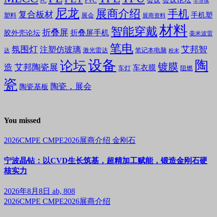
会议论坛
会议
PVC
PC
半导体
尼龙
展商介绍
手机
复合板材
手机塑
塑料
展会
展商资料
材料
智能穿戴
折叠屏
折叠屏手机
胶外壳论坛
毫米波雷
笔电
氛围灯
艾邦智
注塑仿玻璃
笔记本电脑
激光雷达
达
粉末
设备
陶
论坛
镀膜
造
艾邦陶瓷展
车衣膜
车灯
阻燃
瓷
陶瓷，展会
陶瓷基板
You missed
2026CMPE
CMPE2026展商介绍
金刚石
宁波晶钻：以CVD生长筑基，超精加工赋能，锻造金刚石硬
核实力
2026年8月8日
ab, 808
2026CMPE
CMPE2026展商介绍