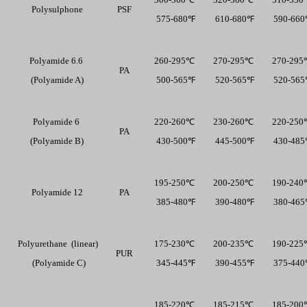
Polysulphone 
PSF
  575-680℉ 
  610-680℉ 
  590-66
Polyamide 6.6  
260-295℃
270-295℃
270-29
PA
(Polyamide A) 
  500-565℉ 
  520-565℉ 
  520-56
Polyamide 6  
220-260℃
230-260℃
220-25
PA
(Polyamide B) 
  430-500℉ 
  445-500℉ 
  430-48
195-250℃
200-250℃
190-24
Polyamide 12 
PA
  385-480℉ 
  390-480℉ 
  380-46
Polyurethane  (linear)
175-230℃
200-235℃
190-22
PUR
  (Polyamide C) 
  345-445℉ 
  390-455℉ 
  375-44
185-220℃
185-215℃
185-20