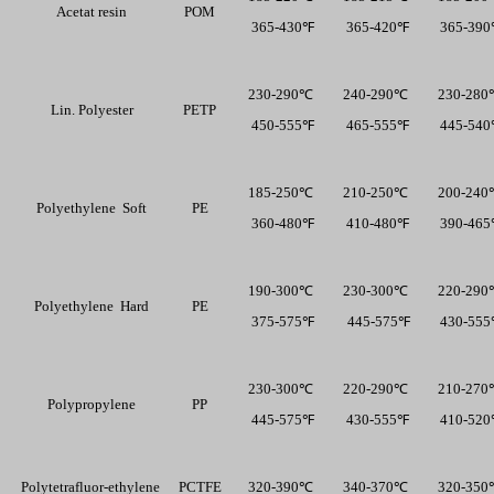
Acetat resin 
POM
  365-430℉ 
  365-420℉ 
  365-39
230-290℃
240-290℃
230-28
Lin. Polyester 
PETP
  450-555℉ 
  465-555℉ 
  445-54
185-250℃
210-250℃
200-24
Polyethylene  Soft 
PE
  360-480℉ 
  410-480℉ 
  390-46
190-300℃
230-300℃
220-29
Polyethylene  Hard 
PE
  375-575℉ 
  445-575℉
  430-55
230-300℃
220-290℃
210-27
Polypropylene 
PP
  445-575℉ 
  430-555℉ 
  410-52
Polytetrafluor-ethylene  
PCTFE
320-390℃
340-370℃
320-35