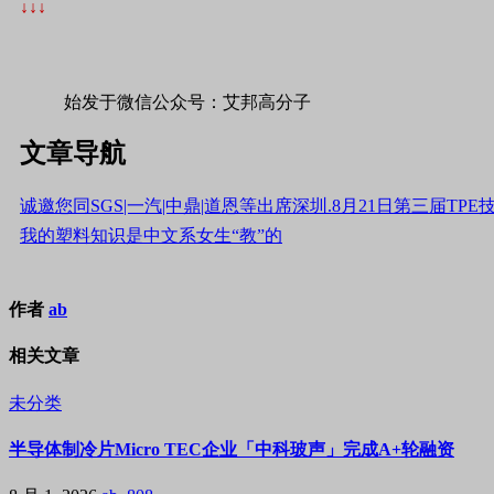
↓↓↓
始发于微信公众号：艾邦高分子
文章导航
诚邀您同SGS|一汽|中鼎|道恩等出席深圳.8月21日第三届T
我的塑料知识是中文系女生“教”的
作者
ab
相关文章
未分类
半导体制冷片Micro TEC企业「中科玻声」完成A+轮融资