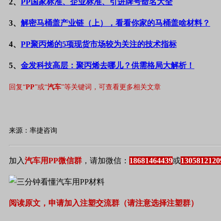
2、
PP国家标准、企业标准、引进牌号命名大全
3、
解密马桶盖产业链（上），看看你家的马桶盖啥材料？
4、
PP聚丙烯的5项现货市场较为关注的技术指标
5、
金发科技高层：聚丙烯去哪儿？供需格局大解析！
回复“
PP
”或“
汽车
”等关键词，可查看更多相关文章
来源：率捷咨询
加入
汽车用
PP
微信
群
，请加微信：
18681464439
或
1305812120
阅读原文，申请加入注塑交流群（请注意选择注塑群）