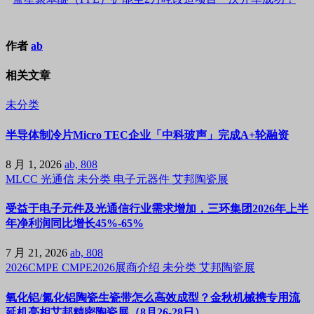
作者
ab
相关文章
未分类
半导体制冷片Micro TEC企业「中科玻声」完成A+轮融资
8 月 1, 2026
ab, 808
MLCC
光通信
未分类
电子元器件
艾邦陶瓷展
受益于电子元件及光通信行业需求增加，三环集团2026年上半
年净利润同比增长45%-65%
7 月 21, 2026
ab, 808
2026CMPE
CMPE2026展商介绍
未分类
艾邦陶瓷展
氧化铝/氮化铝陶瓷生瓷带怎么高效成型？金秋机械携专用流
延机亮相艾邦精密陶瓷展（8月26-28日）