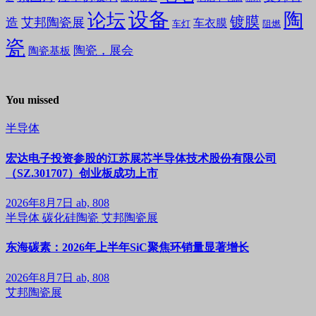
设备
陶
论坛
镀膜
造
艾邦陶瓷展
车衣膜
车灯
阻燃
瓷
陶瓷，展会
陶瓷基板
You missed
半导体
宏达电子投资参股的江苏展芯半导体技术股份有限公司
（SZ.301707）创业板成功上市
2026年8月7日
ab, 808
半导体
碳化硅陶瓷
艾邦陶瓷展
东海碳素：2026年上半年SiC聚焦环销量显著增长
2026年8月7日
ab, 808
艾邦陶瓷展