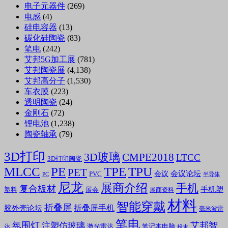
电子元器件
(269)
电感
(4)
硅电容器
(13)
碳化硅陶瓷
(83)
笔电
(242)
艾邦5G加工展
(781)
艾邦陶瓷展
(4,138)
艾邦高分子
(1,530)
车衣膜
(223)
透明陶瓷
(24)
金刚石
(72)
锂电池
(1,238)
陶瓷轴承
(79)
3D打印
3D玻璃
CMPE2018
LTCC
3D打印陶瓷
MLCC
PE
TPE
TPU
PET
会议论坛
会议
PVC
PC
半导体
尼龙
展商介绍
手机
复合板材
手机塑
塑料
展会
展商资料
材料
智能穿戴
折叠屏
折叠屏手机
胶外壳论坛
毫米波雷
笔电
氛围灯
艾邦智
注塑仿玻璃
笔记本电脑
激光雷达
达
粉末