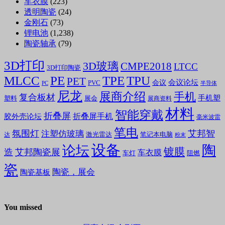
车衣膜
(223)
透明陶瓷
(24)
金刚石
(73)
锂电池
(1,238)
陶瓷轴承
(79)
3D打印
3D玻璃
CMPE2018
LTCC
3D打印陶瓷
MLCC
PE
TPE
TPU
PET
会议论坛
会议
PVC
PC
半导体
尼龙
展商介绍
手机
复合板材
手机塑
塑料
展会
展商资料
材料
智能穿戴
折叠屏
折叠屏手机
胶外壳论坛
毫米波雷
笔电
氛围灯
艾邦智
注塑仿玻璃
笔记本电脑
激光雷达
达
粉末
设备
陶
论坛
镀膜
造
艾邦陶瓷展
车衣膜
车灯
阻燃
瓷
陶瓷，展会
陶瓷基板
You missed