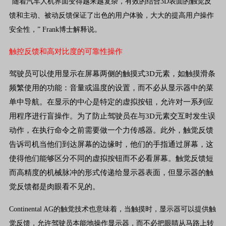
“随着汽车人机界面变得越来越复杂，有效的结合3D表面的触觉反
馈和主动、被动反馈保证了出色的用户体验，大大的提高用户操作
安全性，” Frank博士解释说。
触控反馈和高对比度的可靠性操作
驾驶员
可以使用显示在屏幕两侧的触摸式3D元素，如触摸滑条
频繁使用的功能：音量或温度的设置，而不必从显示器中的菜
单中导航。在显示的中心是特定的虚拟按钮，允许对一系列应
用程序进行盲操作。为了防止驾驶员在与3D元素交互时发生误
动作，在执行命令之前需要做一个力传感器。此外，触觉反馈
告诉司机当他们到达屏幕的边缘时，他们的手指通过屏幕，这
使得他们能够区分不同的虚拟按钮而不必看屏幕。触觉反馈短
而高精度的机械脉冲的形式传递给显示器表面，但显示器的触
觉反馈都是肉眼看不见的。
Continental AG的触觉技术也意味着，当触摸时，显示器可以提供触
觉反馈，允许驾驶员本能地操作显示器，而不必把眼睛从马路上转