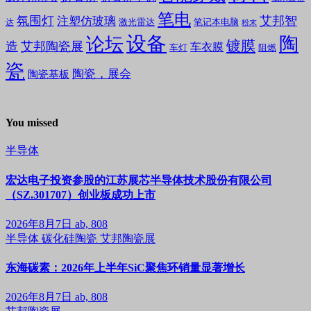
笔电
氛围灯
艾邦智
注塑仿玻璃
笔记本电脑
激光雷达
达
粉末
设备
陶
论坛
镀膜
造
艾邦陶瓷展
车衣膜
车灯
阻燃
瓷
陶瓷，展会
陶瓷基板
You missed
半导体
宏达电子投资参股的江苏展芯半导体技术股份有限公司
（SZ.301707）创业板成功上市
2026年8月7日
ab, 808
半导体
碳化硅陶瓷
艾邦陶瓷展
东海碳素：2026年上半年SiC聚焦环销量显著增长
2026年8月7日
ab, 808