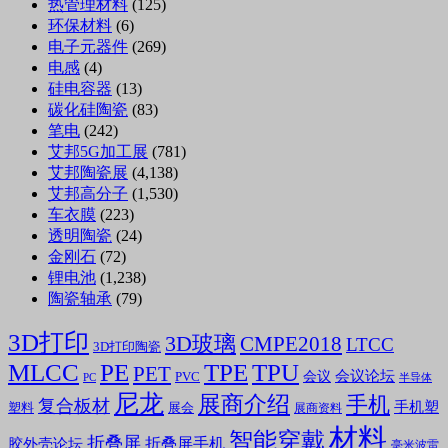
热管理材料
(125)
环保材料
(6)
电子元器件
(269)
电感
(4)
硅电容器
(13)
碳化硅陶瓷
(83)
笔电
(242)
艾邦5G加工展
(781)
艾邦陶瓷展
(4,138)
艾邦高分子
(1,530)
车衣膜
(223)
透明陶瓷
(24)
金刚石
(72)
锂电池
(1,238)
陶瓷轴承
(79)
3D打印
3D玻璃
CMPE2018
LTCC
3D打印陶瓷
MLCC
PE
TPE
TPU
PET
会议论坛
会议
PVC
PC
半导体
尼龙
展商介绍
手机
复合板材
手机塑
塑料
展会
展商资料
材料
智能穿戴
折叠屏
折叠屏手机
胶外壳论坛
毫米波雷