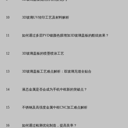
1
0
3D玻璃UV转印工艺及材料解析
1
1
如何通过多层PVD镀颜色膜增加3D玻璃盖板的酷炫效果？
1
2
3D玻璃盖板的喷墨喷涂工艺
1
3
3D玻璃盖板工艺难点解析：双玻璃无缝全贴合
1
4
液态金属是否会成为手机中框新的突破点？
1
5
不锈钢及高强度金属中框CNC加工难点解析
1
6
如何通过检测优化制造，提高良率？