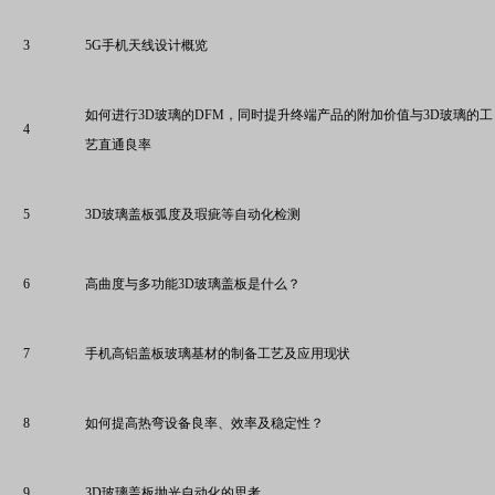
3
5G手机天线设计概览
如何进行3D玻璃的DFM，同时提升终端产品的附加价值与3D玻璃的工
4
艺直通良率
5
3D玻璃盖板弧度及瑕疵等自动化检测
6
高曲度与多功能3D玻璃盖板是什么？
7
手机高铝盖板玻璃基材的制备工艺及应用现状
8
如何提高热弯设备良率、效率及稳定性？
9
3D玻璃盖板抛光自动化的思考