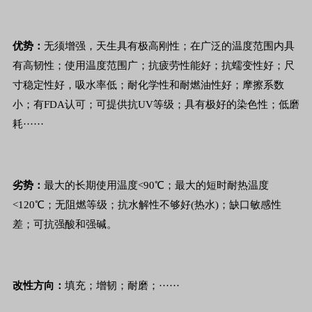
优势：
无须增强，天生具有极高刚性；在广泛的温度范围内具
有高韧性；使用温度范围广；抗疲劳性能好；抗蠕变性好；尺
寸稳定性好，吸水率低；耐化学性和耐燃油性好；摩擦系数
小；有FDA认可；可提供抗UV等级；具有极好的染色性；低磨
耗······
劣势：
最大的长期使用温度<90℃；最大的短时耐热温度
<120℃；无阻燃等级；抗水解性不够好(热水)；缺口敏感性
差；可抗强酸和强碱。
改性方向：
填充；增韧；耐磨；······