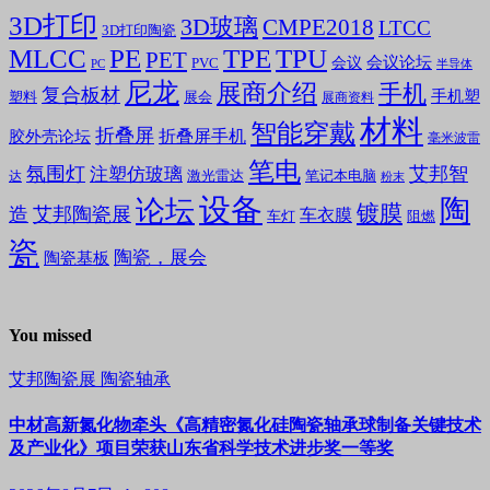
3D打印
3D玻璃
CMPE2018
LTCC
3D打印陶瓷
MLCC
PE
TPE
TPU
PET
会议论坛
会议
PVC
PC
半导体
尼龙
展商介绍
手机
复合板材
手机塑
塑料
展会
展商资料
材料
智能穿戴
折叠屏
折叠屏手机
胶外壳论坛
毫米波雷
笔电
氛围灯
艾邦智
注塑仿玻璃
笔记本电脑
激光雷达
达
粉末
设备
陶
论坛
镀膜
造
艾邦陶瓷展
车衣膜
车灯
阻燃
瓷
陶瓷，展会
陶瓷基板
You missed
艾邦陶瓷展
陶瓷轴承
中材高新氮化物牵头《高精密氮化硅陶瓷轴承球制备关键技术
及产业化》项目荣获山东省科学技术进步奖一等奖