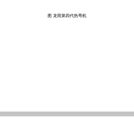
图 龙雨第四代热弯机