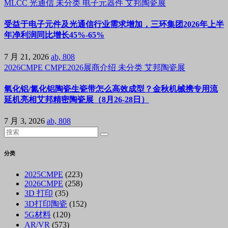
MLCC
光通信
未分类
电子元器件
艾邦陶瓷展
受益于电子元件及光通信行业需求增加，三环集团2026年上半
年净利润同比增长45%-65%
7 月 21, 2026
ab, 808
2026CMPE
CMPE2026展商介绍
未分类
艾邦陶瓷展
氧化铝/氮化铝陶瓷生瓷带怎么高效成型？金秋机械携专用流
延机亮相艾邦精密陶瓷展（8月26-28日）
7 月 3, 2026
ab, 808
分类
2025CMPE
(223)
2026CMPE
(258)
3D 打印
(35)
3D打印陶瓷
(152)
5G材料
(120)
AR/VR
(573)