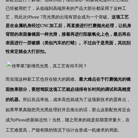
已经被用烂了，从低端到高端所有的产品大部分都采用了这种工
艺，而此次
iPhone 7
亮光黑的出现有望会成为一个突破。
这项工艺
是在金属机身经过
CNC
加工后，再直接进行打磨抛光处理，让机身
背部的表面像镜面一样光滑，接着再进行阳极氧化上色，最后再在
表面进行一层镀膜（类似汽车的打蜡）。不过由于是亮面，其抗刮
性肯定就会大打折扣。
而实现这种新工艺也存在较大的困难。
最大难点在于打磨抛光的镜
面效果部分，要想驾驭这项工艺就必须得有长时间的调试和高精度
的机器。
所以良品率低，成本高也就成为了这项新技术的蛋疼点，
如果苹果真能把亮光黑处理好并且推出的话，那么这新配色肯定会
成为
iPhone
的新标志性！当然，随之而来的就是前期需求量大，在
工艺难度高，产能有限的情况下估计会形成一机难求的局面。