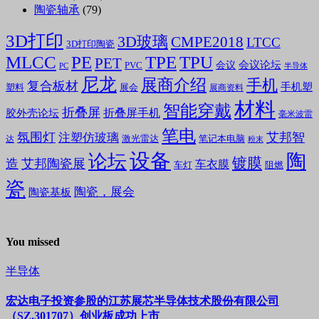
陶瓷轴承
(79)
3D打印
3D玻璃
CMPE2018
LTCC
3D打印陶瓷
MLCC
PE
TPE
TPU
PET
会议论坛
会议
PVC
PC
半导体
尼龙
展商介绍
手机
复合板材
手机塑
塑料
展会
展商资料
材料
智能穿戴
折叠屏
折叠屏手机
胶外壳论坛
毫米波雷
笔电
氛围灯
艾邦智
注塑仿玻璃
笔记本电脑
激光雷达
达
粉末
设备
陶
论坛
镀膜
造
艾邦陶瓷展
车衣膜
车灯
阻燃
瓷
陶瓷，展会
陶瓷基板
You missed
半导体
宏达电子投资参股的江苏展芯半导体技术股份有限公司
（SZ.301707）创业板成功上市