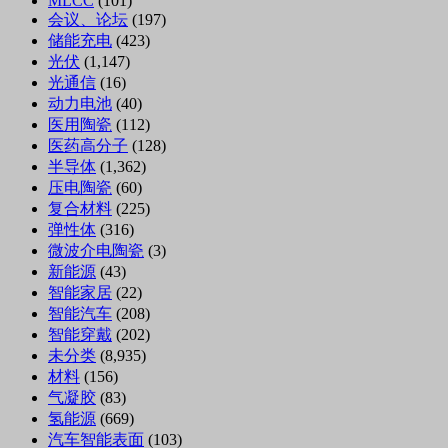
MLCC
(101)
会议、论坛
(197)
储能充电
(423)
光伏
(1,147)
光通信
(16)
动力电池
(40)
医用陶瓷
(112)
医药高分子
(128)
半导体
(1,362)
压电陶瓷
(60)
复合材料
(225)
弹性体
(316)
微波介电陶瓷
(3)
新能源
(43)
智能家居
(22)
智能汽车
(208)
智能穿戴
(202)
未分类
(8,935)
材料
(156)
气凝胶
(83)
氢能源
(669)
汽车智能表面
(103)