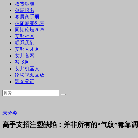
收费标准
参展报名
参展商手册
往届展商列表
同期论坛2025
艾邦社区
联系我们
艾邦人才网
艾邦官网
智飞网
艾邦机器人
论坛视频回放
观众登记
未分类
高手支招注塑缺陷：并非所有的“气纹”都靠