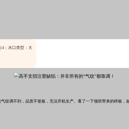
出4；水口类型：大
映气纹调不到，品质不签板，无法开机生产。看了一下领班带来的样板，