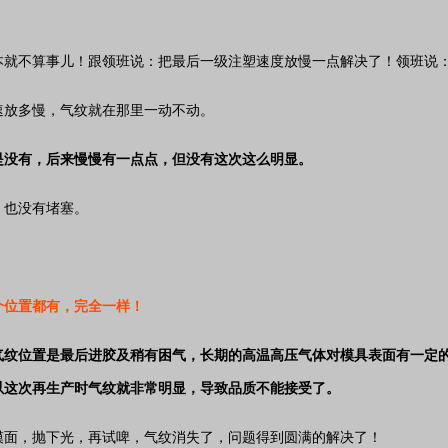
本就不算事儿！跟领班说：把最后一级注塑速度放慢一点解决了！领班说
速放多慢，气纹就在那里一动不动。
是没有，后来慢慢有一点点，但没有这次这么明显。
，也没有堵塞。
个位置都有，完全一样！
气纹位置是最后进胶及稍有困气，长期的高温高压气体对模具表面有一定的
以这次再生产时气纹就非常明显，导致品质不能接受了。
模面，抛下光，再试啤，气纹消失了，问题得到圆满的解决了！