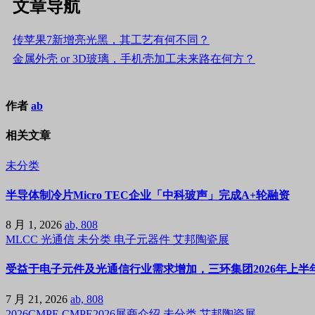
文章导航
传苹果7新增亮光黑，其工艺有何不同？
金属外壳 or 3D玻璃，手机壳加工未来路在何方？
作者
ab
相关文章
未分类
半导体制冷片Micro TEC企业「中科玻声」完成A+轮融资
8 月 1, 2026
ab, 808
MLCC
光通信
未分类
电子元器件
艾邦陶瓷展
受益于电子元件及光通信行业需求增加，三环集团2026年上半年
7 月 21, 2026
ab, 808
2026CMPE
CMPE2026展商介绍
未分类
艾邦陶瓷展