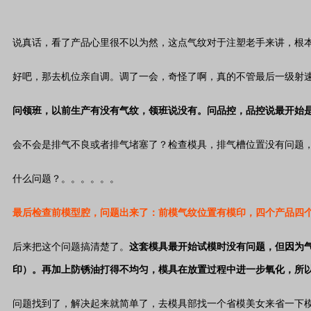
说真话，看了产品心里很不以为然，这点气纹对于注塑老手来讲，根
好吧，那去机位亲自调。调了一会，奇怪了啊，真的不管最后一级射
问领班，以前生产有没有气纹，领班说没有。问品控，品控说最开始
会不会是排气不良或者排气堵塞了？检查模具，排气槽位置没有问题
什么问题？。。。。。。
最后检查前模型腔，问题出来了：前模气纹位置有模印，四个产品四
后来把这个问题搞清楚了。
这套模具最开始试模时没有问题，但因为
印）。再加上防锈油打得不均匀，模具在放置过程中进一步氧化，所
问题找到了，解决起来就简单了，去模具部找一个省模美女来省一下