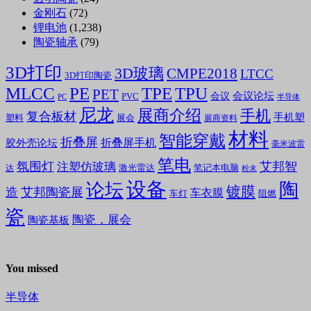
金刚石
(72)
锂电池
(1,238)
陶瓷轴承
(79)
3D打印
3D玻璃
CMPE2018
LTCC
3D打印陶瓷
MLCC
PE
TPE
TPU
PET
会议论坛
会议
PVC
PC
半导体
尼龙
展商介绍
手机
复合板材
手机塑
塑料
展会
展商资料
材料
智能穿戴
折叠屏
折叠屏手机
胶外壳论坛
毫米波雷
笔电
氛围灯
艾邦智
注塑仿玻璃
笔记本电脑
激光雷达
达
粉末
设备
陶
论坛
镀膜
造
艾邦陶瓷展
车衣膜
车灯
阻燃
瓷
陶瓷，展会
陶瓷基板
You missed
半导体