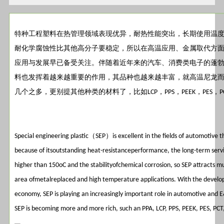
特种工程塑料在热管理领域表现优异，耐热性能突出，长期使用温
耐化学腐蚀性比其他高分子要稳定，所以在高温应用、金属取代方
应用与发展早已备受关注。伴随着近年来的汽车、消费类电子的蓬
料也发挥着越来越重要的作用，其品种也越来越丰富，就高温尼龙
几个之多，更别提其他种类的材料了，比如
，
，
，
，
LCP
PPS
PEEK
PES
P
（
）
Special engineering plastic
SEP
is excellent in the fields of automoti
because of itsoutstanding heat-resistanceperformance, the long-term ser
higher than 150oC and the stabilityofchemical corrosion, so SEP attracts mu
area ofmetalreplaced and high temperature applications. With the develo
economy, SEP is playing an increasingly important role in automotive and 
SEP is becoming more and more rich, such an PPA, LCP, PPS, PEEK, PES, PCT,