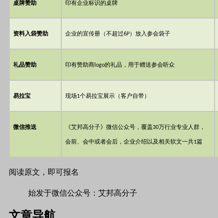
桌牌赞助
印有企业标识的桌牌
资料入袋赞助
企业的宣传册（不超过
）放入参会袋子
6P
礼品赞助
印有赞助商
的礼品，用于赠送参会听众
logo
易拉宝
现场
个易拉宝展示（客户自带）
1
微信推送
《艾邦高分子》微信公众号，覆盖
万行业专业人群，
30
会前、会中或者会后，企业介绍以及相关软文一共
篇
1
阅读原文，即可报名
始发于微信公众号：艾邦高分子
文章导航