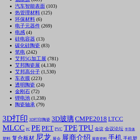
汽车智能表面
(103)
热管理材料
(125)
环保材料
(6)
电子元器件
(269)
电感
(4)
硅电容器
(13)
碳化硅陶瓷
(83)
笔电
(242)
艾邦5G加工展
(781)
艾邦陶瓷展
(4,138)
艾邦高分子
(1,530)
车衣膜
(223)
透明陶瓷
(24)
金刚石
(72)
锂电池
(1,238)
陶瓷轴承
(79)
3D打印
3D玻璃
CMPE2018
LTCC
3D打印陶瓷
MLCC
PE
TPE
TPU
PET
会议论坛
会议
PVC
PC
半导体
尼龙
展商介绍
手机
复合板材
手机塑
塑料
展会
展商资料