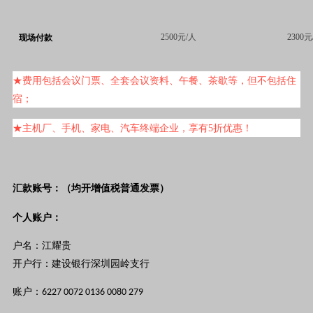
2500元/人
2300元
现场付款
★
费用包括会议门票、全套会议资料、午餐、茶歇等，但不包括住
宿；
★
主机厂、手机、家电、汽车终端
企业，享有5折优惠！
汇款账号：（均开增值税普通发票）
个人账户：
户名：
江耀贵
开户行：建设银行深圳园岭支行
账户：6227 0072 0136 0080 279