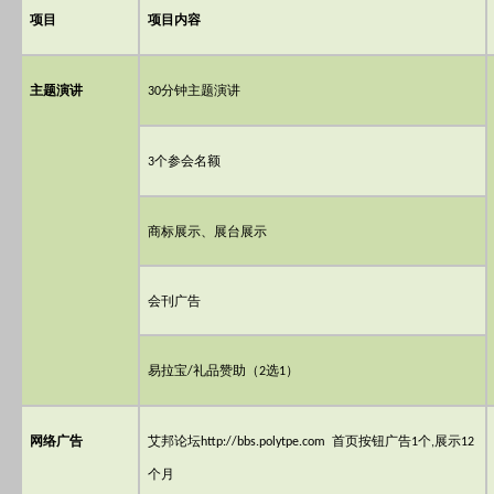
项目
项目内容
主题演讲
分钟主题演讲
30
个参会名额
3
商标展示、展台展示
会刊广告
易拉宝
礼品赞助（
选
）
/
2
1
网络广告
艾邦论坛
首页按钮广告
个
展示
http://bbs.polytpe.com
1
,
12
个月