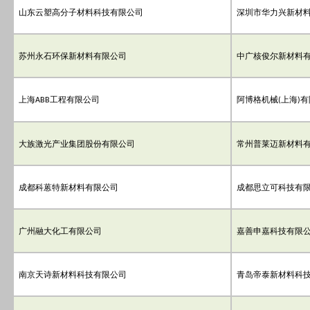
山东云塑高分子材料科技有限公司
深圳市华力兴新材
苏州永石环保新材料有限公司
中广核俊尔新材料
上海
工程有限公司
阿博格机械
上海
有
ABB
(
)
大族激光产业集团股份有限公司
常州普莱迈新材料
成都科蒽特新材料有限公司
成都思立可科技有
广州融大化工有限公司
嘉善申嘉科技有限
南京天诗新材料科技有限公司
青岛帝泰新材料科