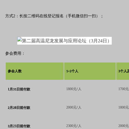
方
式2
：
长按二维码
在线登记报名
（手机微信扫一扫）
；
参会费用：
个人
个人
参会人数
1~2
3
1800
人
1700
1月
元/
元
31
日前付款
2000
人
1800
月
日前付款
元/
元
2
28
2300
人
2000
月
23
元/
元
3
日前付款