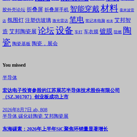
材料
智能穿戴
折叠屏
折叠屏手机
胶外壳论坛
毫米波雷
笔电
氛围灯
艾邦智
注塑仿玻璃
笔记本电脑
激光雷达
达
粉末
设备
陶
论坛
镀膜
造
艾邦陶瓷展
车衣膜
车灯
阻燃
瓷
陶瓷，展会
陶瓷基板
You missed
半导体
宏达电子投资参股的江苏展芯半导体技术股份有限公司
（SZ.301707）创业板成功上市
2026年8月7日
ab, 808
半导体
碳化硅陶瓷
艾邦陶瓷展
东海碳素：2026年上半年SiC聚焦环销量显著增长