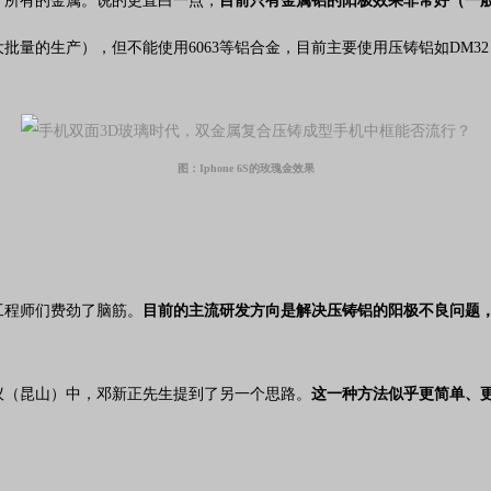
于所有的金属。说的更直白一点，
目前只有金属铝的阳极效果非常好（一般
量的生产），但不能使用6063等铝合金，目前主要使用压铸铝如DM3
图：Iphone 6S的玫瑰金效果
工程师们费劲了脑筋。
目前的主流研发方向是解决压铸铝的阳极不良问题
议（昆山）中，
邓新正先生提到了另一个思路。
这一种方法似乎更简单、更
！