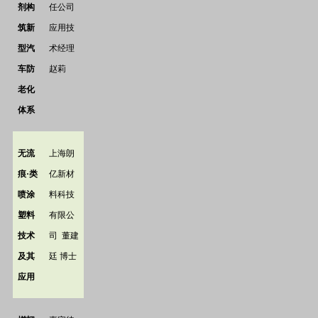
剂构
任公司
筑新
应用技
型汽
术经理
车防
赵莉
老化
体系
无流
上海朗
痕·类
亿新材
喷涂
料科技
塑料
有限公
技术
司
董建
及其
廷
博士
应用