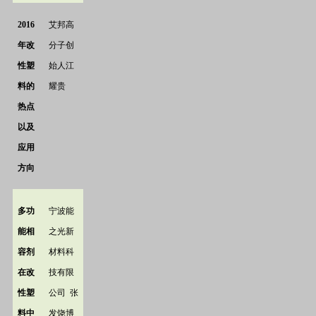
2016
艾邦高
年改
分子创
性塑
始人江
料的
耀贵
热点
以及
应用
方向
多功
宁波能
能相
之光新
容剂
材料科
在改
技有限
性塑
公司
张
料中
发饶博