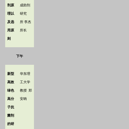
剂原
成助剂
理以
研究
及选
所
李杰
用原
所长
则
下午
新型
华东理
高效
工大学
绿色
教授
郑
高分
安呐
子抗
菌剂
的研