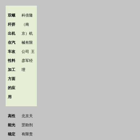
双螺
科倍隆
杆挤
（南
出机
京）机
在汽
械有限
车改
公司
王
性料
彦军经
加工
理
方面
的应
用
高性
北京天
能光
罡助剂
稳定
有限责