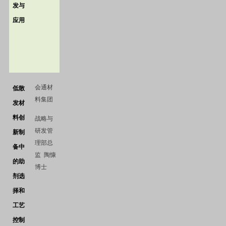
发与
应用
会通材
低散
料集团
发材
料创
战略与
研发管
新制
理部总
备中
监
陶慷
的助
博士
剂选
择和
工艺
控制