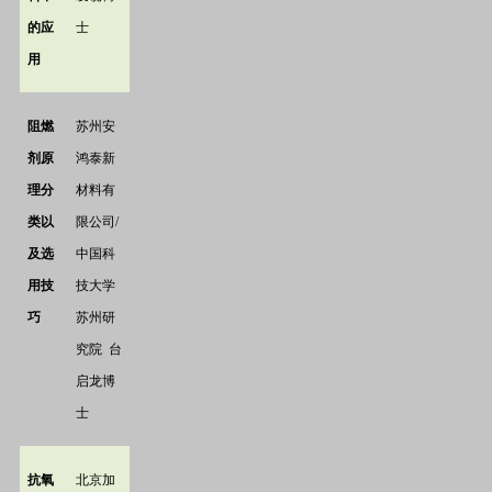
的应
士
用
阻燃
苏州安
剂原
鸿泰新
理分
材料有
类以
限公司
/
及选
中国科
用技
技大学
巧
苏州研
究院
台
启龙博
士
抗氧
北京加