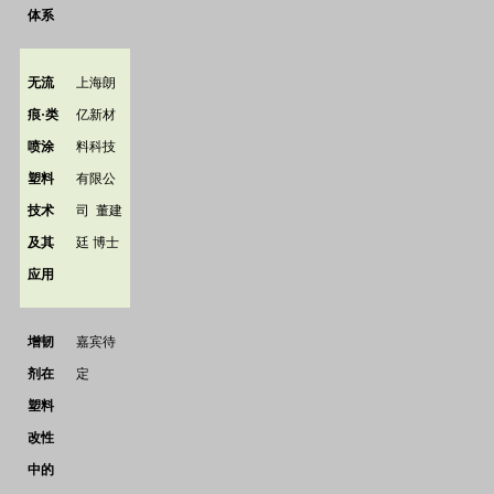
体系
无流
上海朗
痕·类
亿新材
喷涂
料科技
塑料
有限公
技术
司
董建
及其
廷
博士
应用
增韧
嘉宾待
剂在
定
塑料
改性
中的