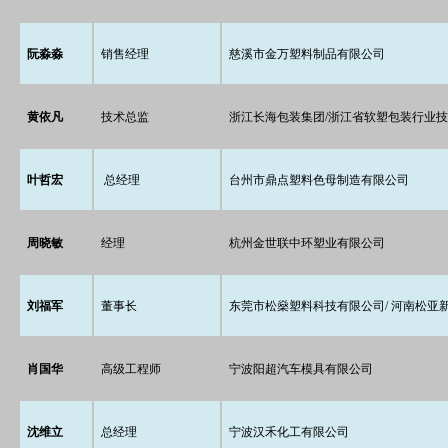
阮淼淼
销售经理
慈溪市金万塑料制品有限公司
黄依凡
技术总监
浙江长海包装集团/浙江省软塑包装行业
叶哲宏
总经理
台州市鼎点塑料色母制造有限公司
周晓敏
经理
杭州金世联中环塑业有限公司
刘福军
董事长
东莞市松燊塑料科技有限公司/ 河南松亚
肖国华
高级工程师
宁波阳超汽车模具有限公司
沈维立
总经理
宁波汉禾化工有限公司