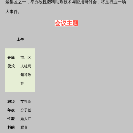
聚集区之一，举办改性塑料助剂技术与应用研讨会，将是行业一场
大事件。
会议主题
上午
开班
市、区
仪式
人社局
领导致
辞
2016
艾邦高
年改
分子创
性塑
始人江
料的
耀贵