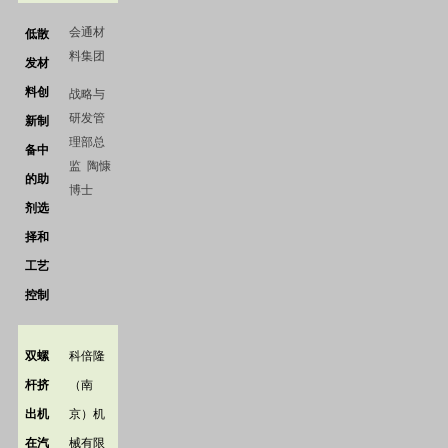
会通材
低散
料集团
发材
料创
战略与
研发管
新制
理部总
备中
监
陶慷
的助
博士
剂选
择和
工艺
控制
双螺
科倍隆
杆挤
（南
出机
京）机
在汽
械有限