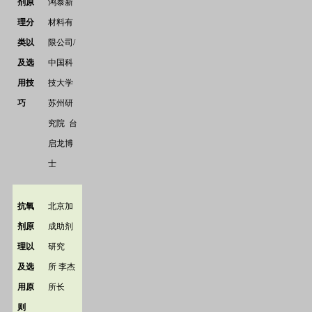
剂原
鸿泰新
理分
材料有
类以
限公司
/
及选
中国科
用技
技大学
巧
苏州研
究院
台
启龙博
士
抗氧
北京加
剂原
成助剂
理以
研究
及选
所
李杰
用原
所长
则