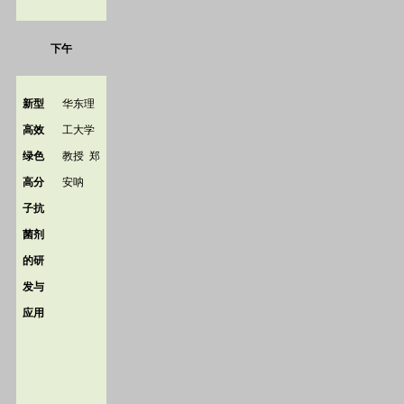
下午
新型
华东理
高效
工大学
绿色
教授
郑
高分
安呐
子抗
菌剂
的研
发与
应用