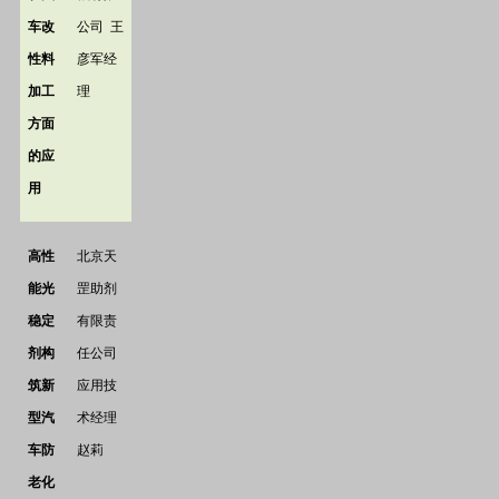
车改
公司
王
性料
彦军经
加工
理
方面
的应
用
高性
北京天
能光
罡助剂
稳定
有限责
剂构
任公司
筑新
应用技
型汽
术经理
车防
赵莉
老化