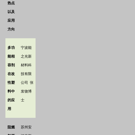
热点
以及
应用
方向
多功
宁波能
能相
之光新
容剂
材料科
在改
技有限
性塑
公司
张
料中
发饶博
的应
士
用
阻燃
苏州安