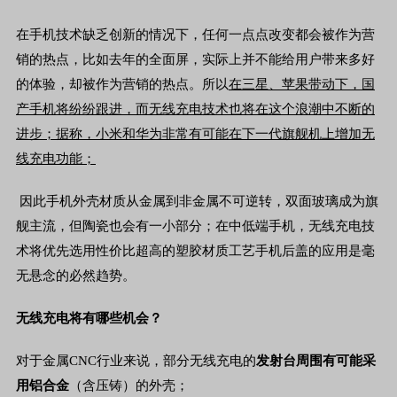
在手机技术缺乏创新的情况下，任何一点点改变都会被作为营
销的热点，比如去年的全面屏，实际上并不能给用户带来多好
的体验，却被作为营销的热点。所以
在三星、苹果带动下，国
产手机将纷纷跟进，而无线充电技术也将在这个浪潮中不断的
进步；据称，小米和华为非常有可能在下一代旗舰机上增加无
线充电功能；
因此手机外壳材质从金属到非金属不可逆转，双面玻璃成为旗
舰主流，但陶瓷也会有一小部分；在中低端手机，无线充电技
术将优先选用性价比超高的塑胶材质工艺手机后盖的应用是毫
无悬念的必然趋势。
无线充电将有哪些机会？
对于金属
CNC
行业来说，部分无线充电的
发射台周围有可能采
用铝合金
（含压铸）的外壳；