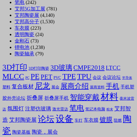
笔电
(242)
艾邦5G加工展
(781)
艾邦陶瓷展
(4,140)
艾邦高分子
(1,530)
车衣膜
(223)
透明陶瓷
(24)
金刚石
(73)
锂电池
(1,238)
陶瓷轴承
(79)
3D打印
3D玻璃
CMPE2018
LTCC
3D打印陶瓷
MLCC
PE
TPE
TPU
PET
会议论坛
会议
PVC
PC
半导体
尼龙
展商介绍
手机
复合板材
手机塑
塑料
展会
展商资料
材料
智能穿戴
折叠屏
折叠屏手机
胶外壳论坛
毫米波雷
笔电
氛围灯
艾邦智
注塑仿玻璃
笔记本电脑
激光雷达
达
粉末
设备
陶
论坛
镀膜
造
艾邦陶瓷展
车衣膜
车灯
阻燃
瓷
陶瓷，展会
陶瓷基板