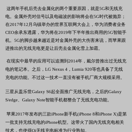
这两年手机后壳去金属化的两个重要原因，就是
5G
和无线充
电。金属外壳对信号以及电磁波的影响将会在
5G
时代被抛弃；
在
2017
年
12
月乌镇举办的世界互联网大会上，华为消费者业务
CEO
余承东透露，华为将在
2019
年下半年推出商用的
5G
智能手
机。
5G
的脚步越来越近是对金属外壳的大伤害来说，而苹果跟
进推出的无线充电更是让后壳去金属化雪上加霜。
在现实中最早的应用可以追溯到
2014
年，戴尔曾推出过无线充
电的笔记本。之后，
LG Nexus 4
，
Lumia 920
等也具备了无线
充电的功能。不过这一技术一直没有被手机厂商大规模采用。
三星从盖乐世
Galaxy S6
起全面推广无线充电，之后的
Galaxy
S/edge
、
Galaxy Note
智能手机都整合了无线充电功能。
苹果
2017
年发布的三款
iPhone
新手机
(iPhone 8
和
iPhone X)
是第
一批支持无线充电的
iPhone
机型。这带火了国内无线充电相关
技术，也使得
Qi
无线充电标准为行业熟知。