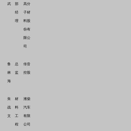
武
部
高分
经
子材
理
料股
份有
限公
司
鲁
总
传音
林
监
控股
海
朱
材
潍柴
战
料
汽车
文
工
有限
程
公司