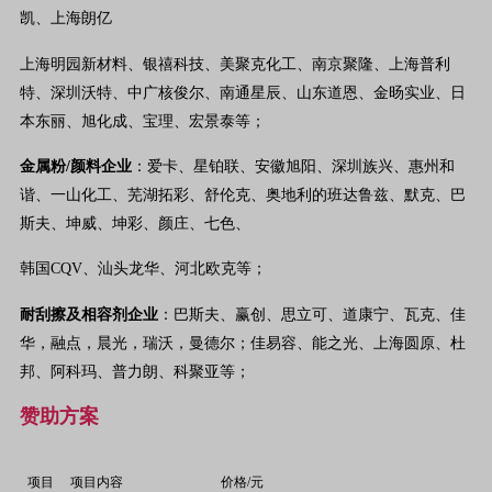
凯、上海朗亿
上海明园新材料、银禧科技、美聚克化工、南京聚隆、上海普利
特、深圳沃特、中广核俊尔、
南通星辰、山东道恩、金旸实业、日
本东丽、旭化成、宝理、宏景泰等；
金属粉/
颜料
企业
：爱卡、星铂联、安徽旭阳、深圳族兴、惠州和
谐、一山化工、
芜湖拓彩、舒伦克、奥地利的班达鲁兹、默克、巴
斯夫、坤威、坤彩、颜庄、七色、
韩国CQV、汕头龙华、河北欧克等；
耐刮擦及相容剂企业
：巴斯夫、赢创、思立可、道康宁、瓦克、佳
华，融点，晨光，瑞沃，曼德尔；佳易容、能之光、上海圆原、杜
邦、阿科玛、普力朗、科聚亚等；
赞助方案
项目
项目内容
价格
/
元