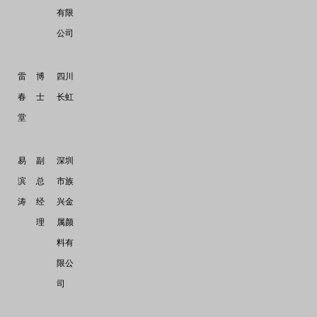
有限
公司
雷
博
四川
春
士
长虹
堂
易
副
深圳
滨
总
市族
涛
经
兴金
理
属颜
料有
限公
司