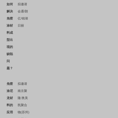
如何
拟邀请
解决
会通
/
朗
免喷
亿
/
锦湖
涂材
日丽
料成
型出
现的
缺陷
问
题？
免喷
拟邀请
涂尼
南京聚
龙材
隆
/
奥美
料的
凯聚合
应用
物
(
苏州
)