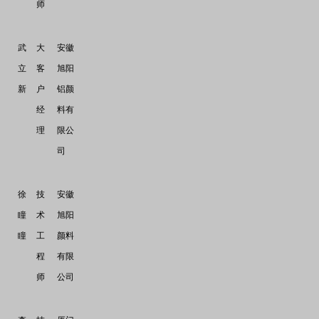
师
武
大
安徽
立
客
旭阳
新
户
铝颜
经
料有
理
限公
司
徐
技
安徽
瞳
术
旭阳
瞳
工
颜料
程
有限
师
公司