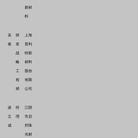
新材
料
吴
研
上海
俊
发
普利
战
特新
略
材料
工
股份
程
有限
师
公司
谈
经
江阴
立
理
市启
成
邦珠
光材