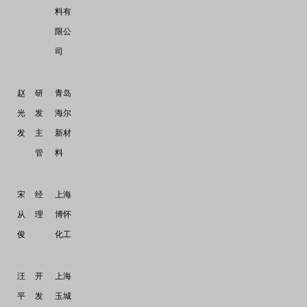
料有
限公
司
赵
研
青岛
光
发
海尔
发
主
新材
管
料
宋
经
上海
从
理
博怀
俊
化工
汪
开
上海
平
发
玉城