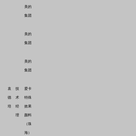
美的
集团
美的
集团
美的
集团
袁
技
爱卡
德
术
特殊
培
经
效果
理
颜料
（珠
海）