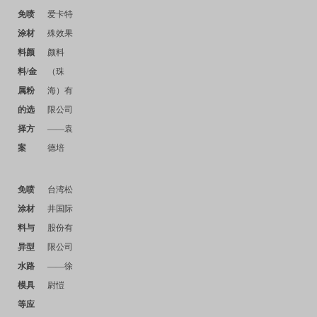
免喷
爱卡
特
涂材
殊效果
料颜
颜料
料
/
金
（珠
属粉
海）有
的选
限公司
择方
——袁
案
德培
免喷
台湾松
涂材
井国际
料与
股份有
异型
限公司
水路
——徐
模具
尉愷
等应