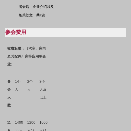
者会后，企业介绍以及
相关软文一共
1
篇
参会费用
收费标准：（汽车、家电
及其配件厂家等应用型企
业）
参
1
个
2
个
3
个
会
人
人
人及
人
以上
数
11
1400
1200
1000
月
元
/
人
元
/
人
元
/
人