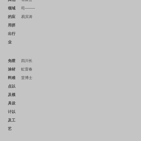
——
领域
司
的应
易滨涛
用挤
出行
业
免喷
四川长
涂材
虹雷春
料难
堂博士
点以
及模
具设
计以
及工
艺