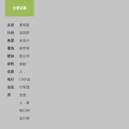
主要议题
从设
黄明富
计的
深圳萨
角度
米设计
看免
研究有
喷涂
限公司
材料
创始
在家
人，
电行
CMF
设
业应
计军团
用
负责
人，家
电
CMF
设计师