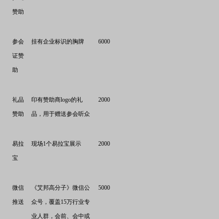
赞助
参会
挂有企业标识的胸牌
6000
证赞
助
礼品
印有赞助商
logo
的礼
2000
赞助
品，用于赠送参会听众
易拉
现场
1
个易拉宝展示
2000
宝
微信
《艾邦高分子》微信公
5000
推送
众号，覆盖
15
万行业专
业人群，会前、会中或