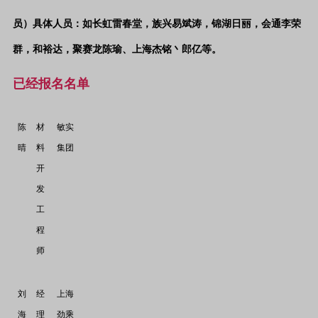
员）
具体人员
：如长虹雷春堂，族兴易斌涛，锦湖日丽，会通李荣
群，和裕达，聚赛龙陈瑜、上海杰铭丶郎亿等。
已经报名名单
陈
材
敏实
晴
料
集团
开
发
工
程
师
刘
经
上海
海
理
劲乘