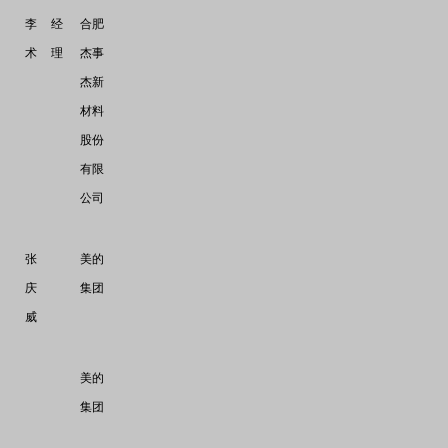
李
经
合肥
术
理
杰事
杰新
材料
股份
有限
公司
张
美的
庆
集团
威
美的
集团