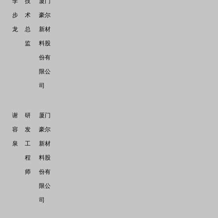
李
技
厦门
步
术
豪尔
龙
总
新材
监
料股
份有
限公
司
谢
研
厦门
容
发
豪尔
泉
工
新材
程
料股
师
份有
限公
司