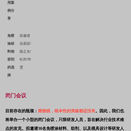
用案
例分
享
免喷
拟邀请
涂材
佳易容
/
料相
能之光
/
容剂
杜邦
/
华
的选
雯
择
闭门会议
目前存在的瓶颈：
熔接线，根本性的突破都还没有
。因此，我们也
将举办一个小型的闭门会议，只限研发人员，旨在解决行业技术难
点的攻克。
拟邀请30名免喷涂材料、助剂、以及模具设计等研发人