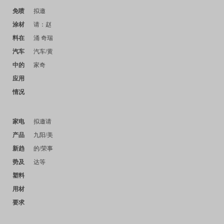
免喷
拟邀
涂材
请：赵
料在
涌 奇瑞
汽车
汽车
/
黄
中的
家奇
应用
情况
家电
拟邀请
产品
九阳
/
美
新趋
的
/
荣事
势及
达等
塑料
用材
要求