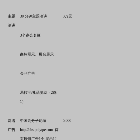
主题
30
分钟主题演讲
3
万元
演讲
3
个参会名额
商标展示、展台展示
会刊广告
易拉宝
/
礼品赞助（
2
选
1
）
网络
中国高分子论坛
5,000
广告
http://bbs.polytpe.com
首
页按钮广告
1
个
,
展示
12