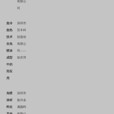
有限公
司
急冷
深圳市
急热
百丰科
技术
技股份
在免
有限公
喷涂
司——
成型
徐庆萍
中的
而应
用
免喷
深圳市
涂材
族兴金
料在
属颜料
其他
有限公