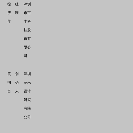
徐
经
深圳
庆
理
市百
萍
丰科
技股
份有
限公
司
黄
创
深圳
明
始
萨米
富
人
设计
研究
有限
公司