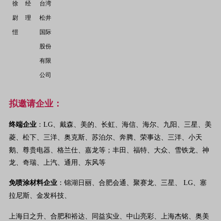
徐
经
台湾
尉
理
松井
愷
国际
股份
有限
公司
拟邀请企业：
终端企业
：LG、戴森、美的、长虹、海信、海尔、九阳、三星、美
菱、松下、三洋、奥克斯、
苏泊尔、奔腾、荣事达、三洋、小天
鹅、尊贵电器、格兰仕、嘉龙等；丰田、福特、大众、雪铁龙、神
龙、奇瑞、上汽、通用、东风等
免喷涂材料企业
：锦湖日丽、合肥会通、聚赛龙、三星、 LG、塞
拉尼斯、金发科技、
上海日之升、合肥和裕达、同益实业、中山亮彩、上海杰铭、奥美