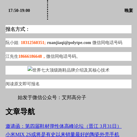
17:50-19:00
晚宴
报名方式：
阮小姐:
18312560351;
ruanjiaqi@polytpe.com
微信同电话号码
江先生
18666186648，
微信同电话号码。
阅读原文即可报名
#标签#鞋材,材料#
始发于微信公众号：艾邦高分子
文章导航
邀请函：第四届鞋材弹性体高峰论坛（晋江 3月31日）
小米MIX 2S或将是有史以来销量最好的陶瓷外壳手机