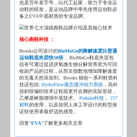
也是百年老字号，以代工起家，致力于专业运
动鞋的研发，是运动品牌中率先使用运动鞋必
备之EVA中底材质的专业品牌。
核心跑鞋科技 ：
Brooks公司设计的
BioMoGo的降解速度比普通
运动鞋底夹层快50倍
，
BioMoGo鞋底夹层包
括有可通过促进厌氧微生物分解营养质为可回
收副产品的过程，从而呈指数地增加降解速度
的无毒天然添加剂。Brooks 独创一系列鞋类科
技还包括:
HydroFlow液态缓冲动力系统
，高科
技斜纹编织技术让鞋面更符合脚的实际形状，
乙烯基树脂增强中底技术。
Podular科技
，
257
材料
的使用，以及按照人体工学设计的鞋型保
证给使用者最舒适的感受。
回复“
EVA
”了解更多相关文章