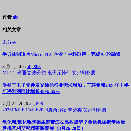
作者
ab
相关文章
未分类
半导体制冷片Micro TEC企业「中科玻声」完成A+轮融资
8 月 1, 2026
ab, 808
MLCC
光通信
未分类
电子元器件
艾邦陶瓷展
受益于电子元件及光通信行业需求增加，三环集团2026年上半
年净利润同比增长45%-65%
7 月 21, 2026
ab, 808
2026CMPE
CMPE2026展商介绍
未分类
艾邦陶瓷展
氧化铝/氮化铝陶瓷生瓷带怎么高效成型？金秋机械携专用流
延机亮相艾邦精密陶瓷展（8月26-28日）