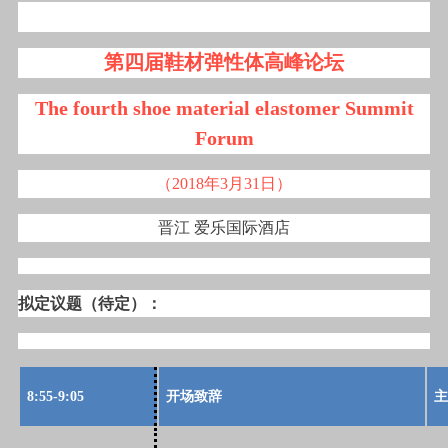
第四届鞋材弹性体高峰论坛
The fourth shoe material elastomer Summit
Forum
（2018年3月31日）
晋江 爱乐国际酒店
拟定议题（待定）：
8:55-9:05
开场致辞
主