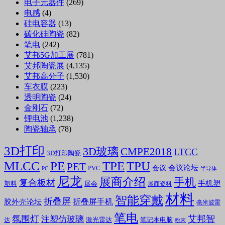
电子元器件
(269)
电感
(4)
硅电容器
(13)
碳化硅陶瓷
(82)
笔电
(242)
艾邦5G加工展
(781)
艾邦陶瓷展
(4,135)
艾邦高分子
(1,530)
车衣膜
(223)
透明陶瓷
(24)
金刚石
(72)
锂电池
(1,238)
陶瓷轴承
(78)
3D打印
3D玻璃
CMPE2018
LTCC
3D打印陶瓷
MLCC
PE
TPE
TPU
PET
会议论坛
会议
PVC
PC
半导体
尼龙
展商介绍
手机
复合板材
手机塑
塑料
展会
展商资料
材料
智能穿戴
折叠屏
折叠屏手机
胶外壳论坛
毫米波雷
笔电
氛围灯
艾邦智
注塑仿玻璃
笔记本电脑
激光雷达
达
粉末