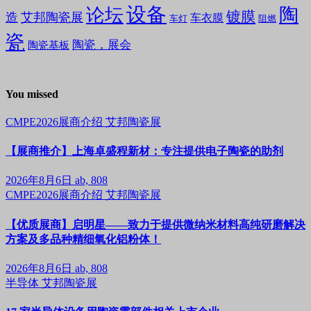
设备
陶
论坛
镀膜
造
艾邦陶瓷展
车衣膜
车灯
阻燃
瓷
陶瓷，展会
陶瓷基板
You missed
CMPE2026展商介绍
艾邦陶瓷展
【展商推介】上海卓盛程新材：专注提供电子陶瓷的助剂
2026年8月6日
ab, 808
CMPE2026展商介绍
艾邦陶瓷展
【优质展商】启明星——致力于提供微纳米材料高纯研磨解决
方案及多品种精细氧化铝粉体！
2026年8月6日
ab, 808
半导体
艾邦陶瓷展