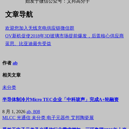
始发于微信公众号：艾邦高分子
文章导航
欢迎您加入无线充电供应链微信群
OV新机促使2018年3D玻璃市场提前爆发，后盖核心供应商
蓝思、比亚迪最先受益
作者
ab
相关文章
未分类
半导体制冷片Micro TEC企业「中科玻声」完成A+轮融资
8 月 1, 2026
ab, 808
MLCC
光通信
未分类
电子元器件
艾邦陶瓷展