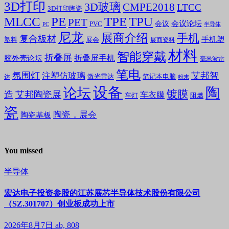
3D打印
3D玻璃
CMPE2018
LTCC
3D打印陶瓷
MLCC
PE
TPE
TPU
PET
会议论坛
会议
PVC
PC
半导体
尼龙
展商介绍
手机
复合板材
手机塑
塑料
展会
展商资料
材料
智能穿戴
折叠屏
折叠屏手机
胶外壳论坛
毫米波雷
笔电
氛围灯
艾邦智
注塑仿玻璃
笔记本电脑
激光雷达
达
粉末
设备
陶
论坛
镀膜
造
艾邦陶瓷展
车衣膜
车灯
阻燃
瓷
陶瓷，展会
陶瓷基板
You missed
半导体
宏达电子投资参股的江苏展芯半导体技术股份有限公司
（SZ.301707）创业板成功上市
2026年8月7日
ab, 808