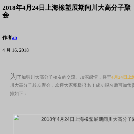
2018年4月24日上海橡塑展期间川大高分子聚
会
作者
ab
4 月 16, 2018
为
了加强川大高分子校友的交流、加深感情，将于
4月24日
川大高分子校友聚会，欢迎大家积极报名！成功报名后可加负
排如下：