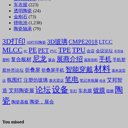
车衣膜
(223)
透明陶瓷
(24)
金刚石
(73)
锂电池
(1,238)
陶瓷轴承
(79)
3D打印
3D玻璃
CMPE2018
LTCC
3D打印陶瓷
MLCC
PE
TPE
TPU
PET
会议论坛
会议
PVC
PC
半导体
尼龙
展商介绍
手机
复合板材
手机塑
塑料
展会
展商资料
材料
智能穿戴
折叠屏
折叠屏手机
胶外壳论坛
毫米波雷
笔电
氛围灯
艾邦智
注塑仿玻璃
笔记本电脑
激光雷达
达
粉末
设备
陶
论坛
镀膜
造
艾邦陶瓷展
车衣膜
车灯
阻燃
瓷
陶瓷，展会
陶瓷基板
You missed