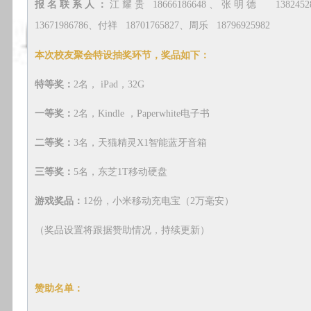
报名联系人：
江耀贵 18666186648、张明德 13824
13671986786、付祥 18701765827、周乐 18796925982
本次校友聚会特设抽奖环节，奖品如下：
特等奖：
2名， iPad，32G
一等奖：
2名，Kindle ，Paperwhite电子书
二等奖：
3名，天猫精灵X1智能蓝牙音箱
三等奖：
5名，东芝1T移动硬盘
游戏奖品：
12份，小米移动充电宝（2万毫安）
（奖品设置将跟据赞助情况，持续更新）
赞助名单：