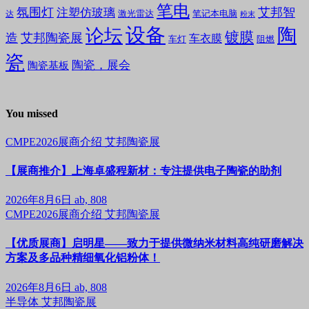
笔电
氛围灯
艾邦智
注塑仿玻璃
笔记本电脑
激光雷达
达
粉末
设备
陶
论坛
镀膜
造
艾邦陶瓷展
车衣膜
车灯
阻燃
瓷
陶瓷，展会
陶瓷基板
You missed
CMPE2026展商介绍
艾邦陶瓷展
【展商推介】上海卓盛程新材：专注提供电子陶瓷的助剂
2026年8月6日
ab, 808
CMPE2026展商介绍
艾邦陶瓷展
【优质展商】启明星——致力于提供微纳米材料高纯研磨解决
方案及多品种精细氧化铝粉体！
2026年8月6日
ab, 808
半导体
艾邦陶瓷展