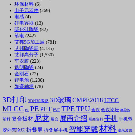
环保材料
(6)
电子元器件
(269)
电感
(4)
硅电容器
(13)
碳化硅陶瓷
(82)
笔电
(242)
艾邦5G加工展
(781)
艾邦陶瓷展
(4,135)
艾邦高分子
(1,530)
车衣膜
(223)
透明陶瓷
(24)
金刚石
(72)
锂电池
(1,238)
陶瓷轴承
(78)
3D打印
3D玻璃
CMPE2018
LTCC
3D打印陶瓷
MLCC
PE
TPE
TPU
PET
会议论坛
会议
PVC
PC
半导体
尼龙
展商介绍
手机
复合板材
手机塑
塑料
展会
展商资料
材料
智能穿戴
折叠屏
折叠屏手机
胶外壳论坛
毫米波雷