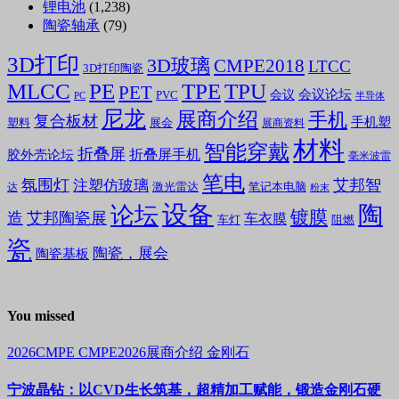
锂电池
(1,238)
陶瓷轴承
(79)
3D打印
3D玻璃
CMPE2018
LTCC
3D打印陶瓷
MLCC
PE
TPE
TPU
PET
会议论坛
会议
PVC
PC
半导体
尼龙
展商介绍
手机
复合板材
手机塑
塑料
展会
展商资料
材料
智能穿戴
折叠屏
折叠屏手机
胶外壳论坛
毫米波雷
笔电
氛围灯
艾邦智
注塑仿玻璃
笔记本电脑
激光雷达
达
粉末
设备
陶
论坛
镀膜
造
艾邦陶瓷展
车衣膜
车灯
阻燃
瓷
陶瓷，展会
陶瓷基板
You missed
2026CMPE
CMPE2026展商介绍
金刚石
宁波晶钻：以CVD生长筑基，超精加工赋能，锻造金刚石硬