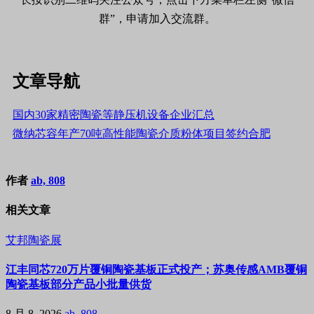
群”，申请加入交流群。
文章导航
国内30家精密陶瓷等静压机设备企业汇总
微纳芯容年产70吨高性能陶瓷介质粉体项目签约合肥
作者
ab, 808
相关文章
艾邦陶瓷展
江丰同芯720万片覆铜陶瓷基板正式投产；苏奥传感AMB覆铜
陶瓷基板部分产品小批量供货
8 月 8, 2026
ab, 808