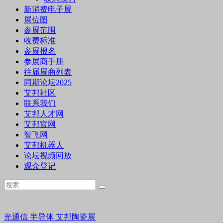
新消费电子展
展位图
参展范围
收费标准
参展报名
参展商手册
往届展商列表
同期论坛2025
艾邦社区
联系我们
艾邦人才网
艾邦官网
智飞网
艾邦机器人
论坛视频回放
观众登记
光通信
半导体
艾邦陶瓷展