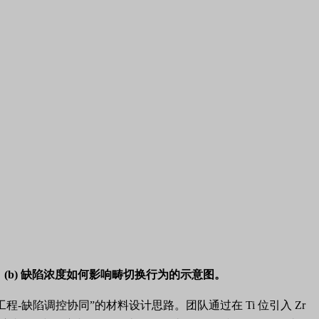
(b) 缺陷浓度如何影响畴切换行为的示意图。
陷调控协同”的材料设计思路。团队通过在 Ti 位引入 Zr