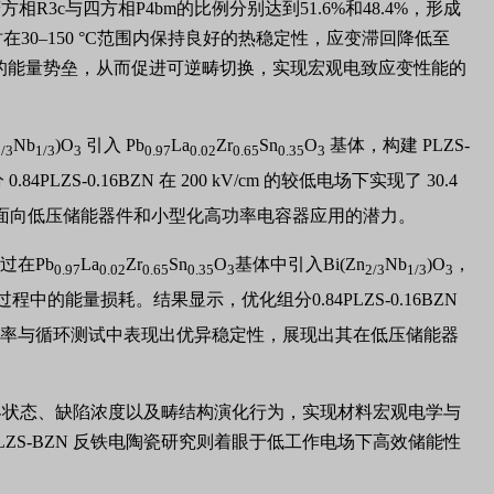
相R3c与四方相P4bm的比例分别达到51.6%和48.4%，形成
在30–150 °C范围内保持良好的热稳定性，应变滞回降低至
的能量势垒，从而促进可逆畴切换，实现宏观电致应变性能的
Nb
)O
引入 Pb
La
Zr
Sn
O
基体，构建 PLZS-
/3
1/3
3
0.97
0.02
0.65
0.35
3
.16BZN 在 200 kV/cm 的较低电场下实现了 30.4
示出面向低压储能器件和小型化高功率电容器应用的潜力。
过在Pb
La
Zr
Sn
O
基体中引入Bi(Zn
Nb
)O
，
0.97
0.02
0.65
0.35
3
2/3
1/3
3
能量损耗。结果显示，优化组分0.84PLZS-0.16BZN
在频率与循环测试中表现出优异稳定性，展现出其在低压储能器
界状态、缺陷浓度以及畴结构演化行为，实现材料宏观电学与
ZS-BZN 反铁电陶瓷研究则着眼于低工作电场下高效储能性