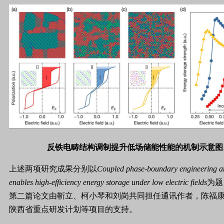
反铁电畴结构调制提升低场储能性能的机制示意图。a
上述两项研究成果分别以
Coupled phase-boundary engineering and 
enables high-efficiency energy storage under low electric fields
为题
第二篇论文由靳立、柯小琴和刘岗共同担任通讯作者，陈福
陕西省重点研发计划等项目的支持。