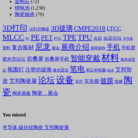
金刚石
(72)
锂电池
(1,238)
陶瓷轴承
(79)
3D打印
3D玻璃
CMPE2018
LTCC
3D打印陶瓷
MLCC
PE
TPE
TPU
PET
会议论坛
会议
PVC
PC
半导体
尼龙
展商介绍
手机
复合板材
手机塑
塑料
展会
展商资料
材料
智能穿戴
折叠屏
折叠屏手机
胶外壳论坛
毫米波雷
笔电
氛围灯
艾邦智
注塑仿玻璃
笔记本电脑
激光雷达
达
粉末
设备
陶
论坛
镀膜
造
艾邦陶瓷展
车衣膜
车灯
阻燃
瓷
陶瓷，展会
陶瓷基板
You missed
半导体
碳化硅陶瓷
艾邦陶瓷展