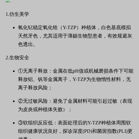
1.仿生美学
氧化钇稳定氧化锆（Y-TZP）种植体，白色基底模拟
天然牙色，尤其适用于薄龈生物型患者，有效规避灰
色透出。
2.生物安全
①无离子释放：金属在低pH值或机械磨损条件下可能
释放铝、钒等金属离子，Y-TZP为生物惰性材料，无
离子释放风险；
②无过敏风险：避免了金属材料可能引起过敏（表现
为皮炎或种植体失败）；
③软组织反应低：表面处理后的Y-TZP种植体周围软
组织健康状况良好，探诊深度(PD)和菌斑指数(PLI)更